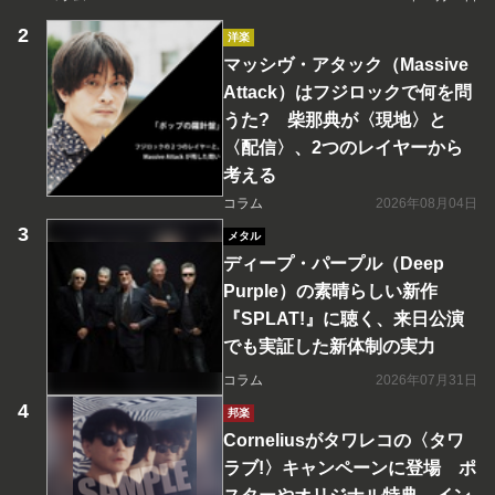
洋楽
マッシヴ・アタック（Massive
Attack）はフジロックで何を問
うた? 柴那典が〈現地〉と
〈配信〉、2つのレイヤーから
考える
コラム
2026年08月04日
メタル
ディープ・パープル（Deep
Purple）の素晴らしい新作
『SPLAT!』に聴く、来日公演
でも実証した新体制の実力
コラム
2026年07月31日
邦楽
Corneliusがタワレコの〈タワ
ラブ!〉キャンペーンに登場 ポ