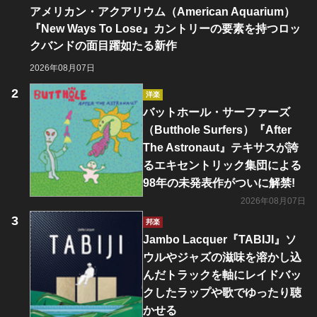
アメリカン・アクアリウム（American Aquarium）
『New Ways To Lose』カントリーの要素を持つロッ
クバンドの面目躍如たる新作
2026年08月07日
洋楽
バットホール・サーファーズ
（Butthole Surfers）『After
The Astronaut』テキサスが誇
るエキセントリック集団による
98年の未発表作がついに解禁!
2026年08月07日
邦楽
Jambo Lacquer『TABIJI』ソ
ウルやジャズの滋味を溶かし込
んだトラックを軸にレイドバッ
クしたラップや歌でゆったり聴
かせる