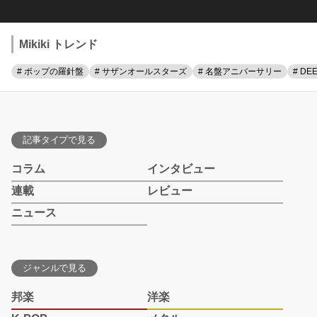
Mikiki トレンド
# ポップの羅針盤
# サザンオールスターズ
# 名盤アニバーサリー
# DE
記事タイプで見る
コラム
インタビュー
連載
レビュー
ニュース
ジャンルで見る
邦楽
洋楽