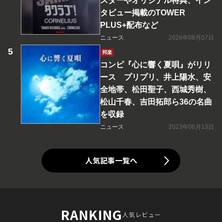
スターやオリジナル特典、イン
タビュー掲載のTOWER
PLUS+配布など
ニュース
2026年08月07日
邦楽
コンピ『心に響く夏唄』がリリ
ース プリプリ、井上陽水、安
全地帯、松田聖子、西城秀樹、
松山千春、吉田拓郎ら36の名曲
を収録
ニュース
2023年06月13日
人気記事一覧へ
RANKING
人気レビュー