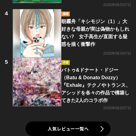
2026年08月07日
書籍
朝霧舟「キシモジン（1）」大
好きな母親が実は偽物かもしれ
ない? 女子高生が直面する疑
惑を描く衝撃作
2026年08月07日
洋楽
バトゥ&ドナート・ドジー
（Batu & Donato Dozzy）
『Exhale』テクノやトランス、
アシッドを各々の作品で構築し
てきた2人のコラボ作
2026年08月07日
人気レビュー一覧へ