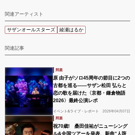
関連アーティスト
サザンオールスターズ
綾瀬はるか
関連記事
邦楽
原 由子がソロ45周年の節目に2つの
古都を巡る――サザン松田 弘らと
恋の歌を届けた〈京都・鎌倉物語
2026〉最終公演レポ
イベント&ライブ・レポート
2026年04月07日
邦楽
祝70歳! 桑田佳祐がニューシング
ル&全国ツアーを発表、新曲“人誑