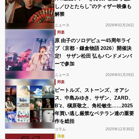
し／ひとたらし”のティザー映像も
解禁
ニュース
2026年02月26日
邦楽
原 由子のソロデビュー45周年ライ
ブ〈京都・鎌倉物語 2026〉開催決
定! サザン松田 弘もバンドメンバ
ーで参加
ニュース
2026年01月29日
邦楽
ビートルズ、ストーンズ、オアシ
ス、中島みゆき、サザン、ZARD、
B’z、槇原敬之、角松敏生……2025
年買い逃し厳禁なベテラン達の重要
作を総括
コラム
2025年12月30日
洋楽