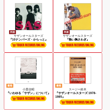
邦楽
邦楽
サザンオールスターズ
サザンオールスターズ
『10ナンバーズ・からっと』
『熱い胸さわぎ』
書籍
書籍
小貫信昭
スージー鈴木
『いわゆる「サザン」について』
『サザンオールスターズ 1978-
1985』