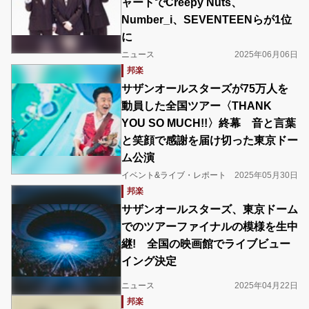
ャートでCreepy Nuts、
Number_i、SEVENTEENらが1位
に
ニュース
2025年06月06日
邦楽
サザンオールスターズが75万人を
動員した全国ツアー〈THANK
YOU SO MUCH!!〉終幕 音と言葉
と笑顔で感謝を届け切った東京ドー
ム公演
イベント&ライブ・レポート
2025年05月30日
邦楽
サザンオールスターズ、東京ドーム
でのツアーファイナルの模様を生中
継! 全国の映画館でライブビュー
イング決定
ニュース
2025年04月22日
邦楽