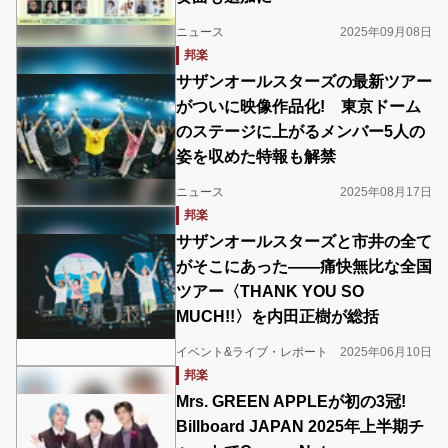
ニュース
2025年09月08日
邦楽
サザンオールスターズの最新ツアー
がついに映像作品化! 東京ドーム
のステージに上がるメンバー5人の
姿を収めた特報も解禁
ニュース
2025年08月17日
邦楽
サザンオールスターズと市井の全て
がそこにあった――痛快無比な全国
ツアー〈THANK YOU SO
MUCH!!〉を内田正樹が総括
イベント&ライブ・レポート
2025年06月10日
邦楽
Mrs. GREEN APPLEが初の3冠!
Billboard JAPAN 2025年上半期チ