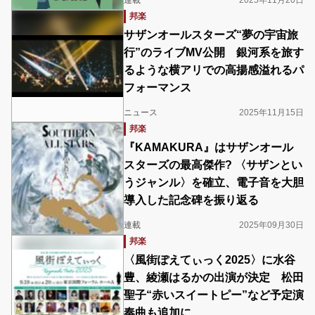
連載
2025年11月20日
邦楽
サザンオールスターズ“夢の宇宙旅
行”のライブMV公開 銀河系を旅す
るような横アリでの高揚感溢れるパ
フォーマンス
ニュース
2025年11月15日
邦楽
『KAMAKURA』はサザンオール
スターズの最高傑作? 〈サザンとい
うジャンル〉を確立、電子音を大胆
導入した記念碑を振り返る
連載
2025年09月30日
邦楽
〈風街ぽえてぃっく2025〉に水谷
豊、綾瀬はるかの出演が決定 松田
聖子“赤いスイートピー”など予定演
奏曲も追加に