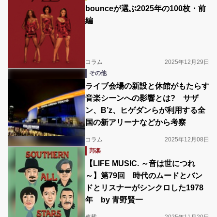
bounceが選ぶ2025年の100枚・前
編
コラム
2025年12月29日
その他
ライブ会場の新設と休館がもたらす
音楽シーンへの影響とは? サザ
ン、B’z、ヒゲダンらが利用する全
国の新アリーナなどから考察
コラム
2025年12月08日
邦楽
【LIFE MUSIC. ～音は世につれ
～】第79回 時代のムードとバン
ドとリスナーがシンクロした1978
年 by 青野賢一