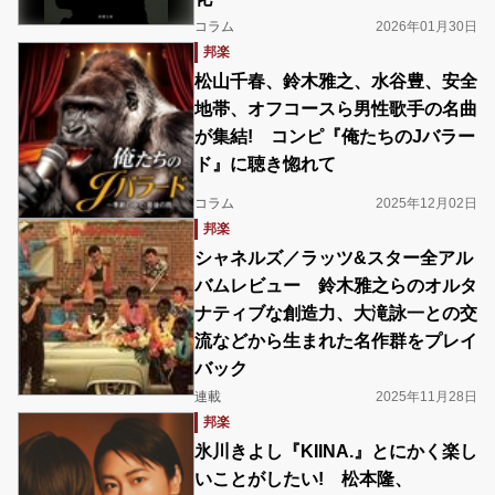
コラム
2026年01月30日
邦楽
松山千春、鈴木雅之、水谷豊、安全
地帯、オフコースら男性歌手の名曲
が集結! コンピ『俺たちのJバラー
ド』に聴き惚れて
コラム
2025年12月02日
邦楽
シャネルズ／ラッツ&スター全アル
バムレビュー 鈴木雅之らのオルタ
ナティブな創造力、大滝詠一との交
流などから生まれた名作群をプレイ
バック
連載
2025年11月28日
邦楽
氷川きよし『KIINA.』とにかく楽し
いことがしたい! 松本隆、