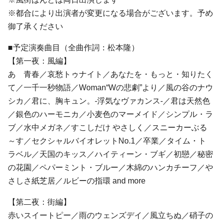
※都合により出演者が変更になる場合がございます。予め
御了承ください
■予定演奏曲目（全曲作詞：松本隆）
【第一夜：風編】
あゝ青春／哀愁トゥナイト／あなたを・もっと・知りたく
て／一千一秒物語／Woman“Wの悲劇”より／風の谷のナウ
シカ／君に、胸キュン。-浮気なヴァカンス-／君は天然色
／銀色のハーモニカ／小麦色のマーメイド／シンプル・ラ
ブ／水中メガネ／すこしだけ やさしく／スニーカーぶる
～す／セクシャルバイオレットNo.1／卒業／タイム・ト
ラベル／天国のキッス／ハイティーン・ブギ／初戀／秘密
の花園／ペパーミント・ブルー／木綿のハンカチーフ／や
さしさ紙芝居／ルビーの指環 and more
【第二夜：街編】
赤いスイートピー／雨のウェンズデイ／風立ちぬ／硝子の