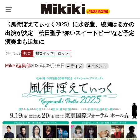
〈風街ぽえてぃっく2025〉に水谷豊、綾瀬はるかの
出演が決定 松田聖子“赤いスイートピー”など予定
演奏曲も追加に
ジャンル
邦楽
邦楽ポップ／ロック
Mikiki編集部
2025年09月08日
# ライブ
# イベント