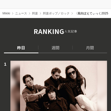
Mikiki
ニュース
邦楽
邦楽ポップ／ロック
〈風街ぽえてぃっく202
RANKING
人気記事
昨日
週間
月間