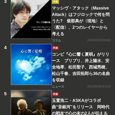
洋楽
マッシヴ・アタック（Massive
Attack）はフジロックで何を問
うた? 柴那典が〈現地〉と
〈配信〉、2つのレイヤーから
考える
コラム
2026年08月04日
邦楽
コンピ『心に響く夏唄』がリリ
ース プリプリ、井上陽水、安
全地帯、松田聖子、西城秀樹、
松山千春、吉田拓郎ら36の名曲
を収録
ニュース
2023年06月13日
邦楽
玉置浩二・ASKAがコラボ
曲“音銀河”をリリース 同時代
の戦友で心の友の2人が伝える