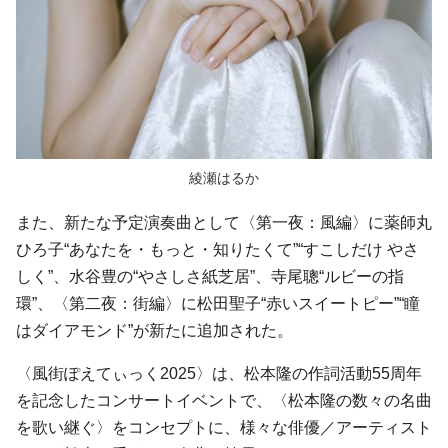
綾瀬はるか
また、新たな予定演奏曲として〈第一夜：風編〉に薬師丸
ひろ子“あなたを・もっと・知りたくて”“すこしだけ やさ
しく”、水谷豊の“やさしさ紙芝居”、寺尾聰“ルビーの指
環”、〈第二夜：街編〉に松田聖子“赤いスイートピー”“瞳
はダイアモンド”が新たに追加された。
〈風街ぽえてぃっく2025〉は、松本隆の作詞活動55周年
を記念したコンサートイベントで、〈松本隆の数々の名曲
を歌い継ぐ〉をコンセプトに、様々な俳優／アーティスト