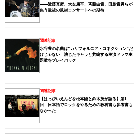
――近藤真彦、大友康平、斉藤由貴、田島貴男らが
集う最後の風街コンサートへの期待
関連記事
水谷豊の名曲は“カリフォルニア・コネクション”だ
けじゃない 演じたキャラと共鳴する主演ドラマ主
題歌をプレイバック
関連記事
【はっぴいえんどを松本隆と鈴木茂が語る】第1
回 日本語でロックをやるための教科書も参考書も
なかった