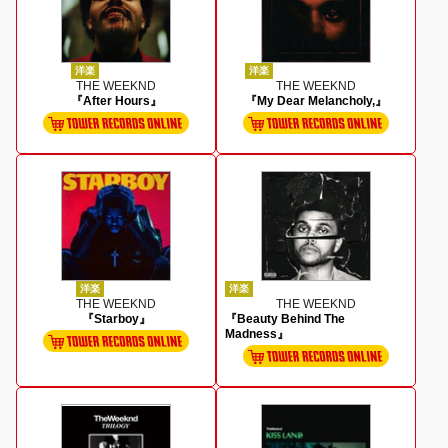
洋楽
洋楽
THE WEEKND
THE WEEKND
『After Hours』
『My Dear Melancholy,』
洋楽
洋楽
THE WEEKND
THE WEEKND
『Starboy』
『Beauty Behind The
Madness』