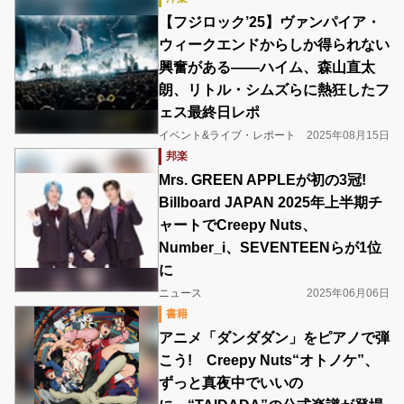
【フジロック’25】ヴァンパイア・
ウィークエンドからしか得られない
興奮がある――ハイム、森山直太
朗、リトル・シムズらに熱狂したフ
ェス最終日レポ
イベント&ライブ・レポート
2025年08月15日
邦楽
Mrs. GREEN APPLEが初の3冠!
Billboard JAPAN 2025年上半期チ
ャートでCreepy Nuts、
Number_i、SEVENTEENらが1位
に
ニュース
2025年06月06日
書籍
アニメ「ダンダダン」をピアノで弾
こう! Creepy Nuts“オトノケ”、
ずっと真夜中でいいの