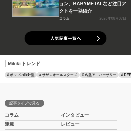
ョン、BABYMETALなど注目ア
クトを一挙紹介
コラム
2026年08月07日
人気記事一覧へ
Mikiki トレンド
# ポップの羅針盤
# サザンオールスターズ
# 名盤アニバーサリー
# DE
記事タイプで見る
コラム
インタビュー
連載
レビュー