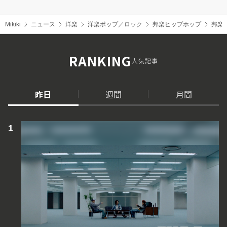
Mikiki
ニュース
洋楽
洋楽ポップ／ロック
邦楽ヒップホップ
邦楽
RANKING
人気記事
昨日
週間
月間