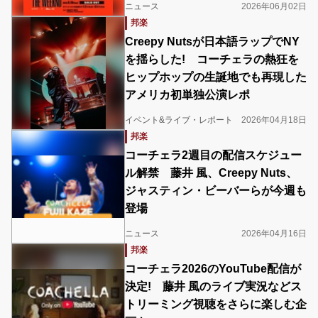
ニュース
2026年06月02日
邦楽
Creepy Nutsが日本語ラップでNY
を揺らした! コーチェラの熱狂を
ヒップホップの生誕地でも再現した
アメリカ初単独公演レポ
イベント&ライブ・レポート
2026年04月18日
邦楽
コーチェラ2週目の配信スケジュー
ル解禁 藤井 風、Creepy Nuts、
ジャスティン・ビーバーらが今週も
登場
ニュース
2026年04月16日
邦楽
コーチェラ2026のYouTube配信が
決定! 藤井 風のライブ実況などス
トリーミング視聴をさらに楽しむ企