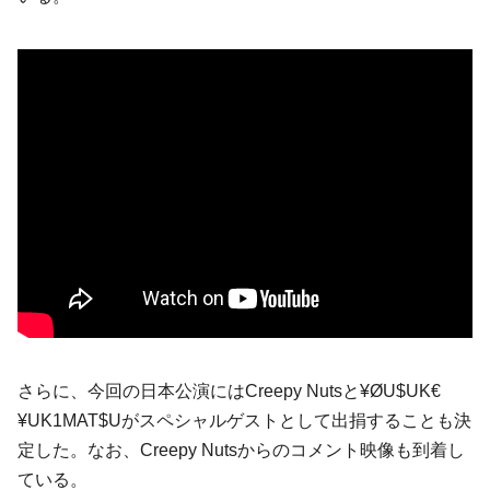
さらに、今回の日本公演にはCreepy Nutsと¥ØU$UK€
¥UK1MAT$Uがスペシャルゲストとして出捐することも決
定した。なお、Creepy Nutsからのコメント映像も到着し
ている。