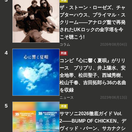
洋楽
ザ・ストーン・ローゼズ、チャ
プターハウス、プライマル・ス
クリーム――アナログ盤で再発
されたUKロックの金字塔を今
こそ聴こう!
コラム
2026年08月04日
邦楽
コンピ『心に響く夏唄』がリリ
ース プリプリ、井上陽水、安
全地帯、松田聖子、西城秀樹、
松山千春、吉田拓郎ら36の名曲
を収録
ニュース
2023年06月13日
洋楽
サマソニ2026徹底ガイド Vol.
2――BUMP OF CHICKEN、デ
ヴィッド・バーン、サカナクシ