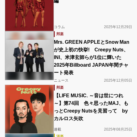
編
コラム
2025年12月29日
邦楽
Mrs. GREEN APPLEとSnow Man
が史上初の快挙! Creepy Nuts、
INI、米津玄師らが1位に輝いた
2025年Billboard JAPAN年間チャ
ート発表
ニュース
2025年12月05日
邦楽
【LIFE MUSIC. ～音は世につれ
～】第74回 色々思ったMAJ、も
っとCreepy Nutsを見習って by
カルロス矢吹
連載
2025年08月25日
洋楽