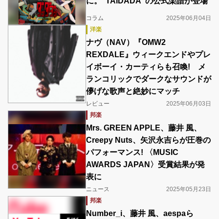
に。“TAIDADA”の公式楽譜が登場
コラム
2025年06月04日
洋楽
ナヴ（NAV）『OMW2
REXDALE』ウィークエンドやプレ
イボーイ・カーティらも召喚! メ
ランコリックでダークなサウンドが
儚げな歌声と絶妙にマッチ
レビュー
2025年06月03日
邦楽
Mrs. GREEN APPLE、藤井 風、
Creepy Nuts、矢沢永吉らが圧巻の
パフォーマンス! 〈MUSIC
AWARDS JAPAN〉受賞結果が発
表に
ニュース
2025年05月23日
邦楽
Number_i、藤井 風、aespaら