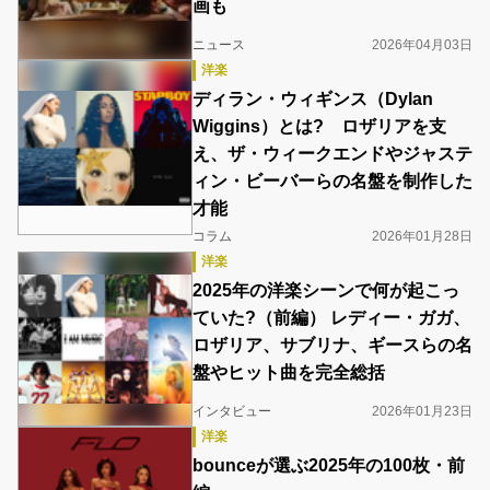
画も
ニュース
2026年04月03日
洋楽
ディラン・ウィギンス（Dylan
Wiggins）とは? ロザリアを支
え、ザ・ウィークエンドやジャステ
ィン・ビーバーらの名盤を制作した
才能
コラム
2026年01月28日
洋楽
2025年の洋楽シーンで何が起こっ
ていた?（前編） レディー・ガガ、
ロザリア、サブリナ、ギースらの名
盤やヒット曲を完全総括
インタビュー
2026年01月23日
洋楽
bounceが選ぶ2025年の100枚・前