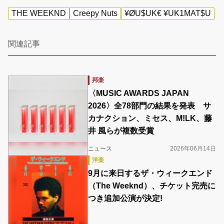
THE WEEKND
Creepy Nuts
¥ØU$UK€ ¥UK1MAT$U
関連記事
邦楽
〈MUSIC AWARDS JAPAN
2026〉全78部門の結果を発表 サ
カナクション、ミセス、M!LK、藤
井 風らが複数受賞
ニュース
2026年06月14日
洋楽
9月に来日するザ・ウィークエンド
（The Weeknd）、チケット完売に
つき追加公演が決定!