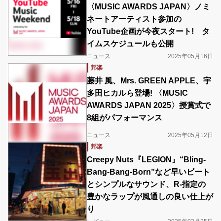
〈MUSIC AWARDS JAPAN〉ノミ
ネートアーティスト参加の
YouTube企画が今夜スタート! タ
イムスケジュールも公開
ニュース
2025年05月16日
邦楽
藤井 風、Mrs. GREEN APPLE、宇
多田ヒカルら登場! 〈MUSIC
AWARDS JAPAN 2025〉授賞式で
8組がパフォーマンス
ニュース
2025年05月12日
邦楽
Creepy Nuts『LEGION』“Bling-
Bang-Bang-Born”など早いビート
とシンプルなサウンド、R-指定の
豊かなラップが風通しの良い仕上が
り