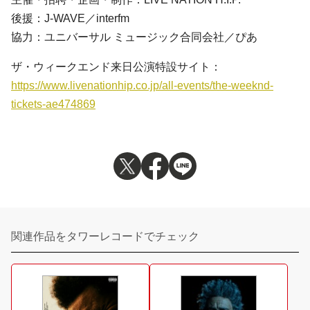
後援：J-WAVE／interfm
協力：ユニバーサル ミュージック合同会社／ぴあ
ザ・ウィークエンド来日公演特設サイト：
https://www.livenationhip.co.jp/all-events/the-weeknd-
tickets-ae474869
関連作品をタワーレコードでチェック