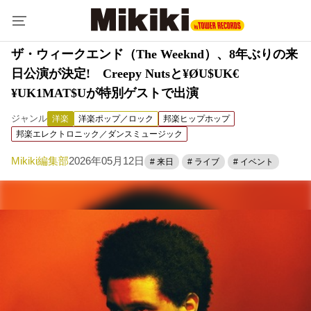
ザ・ウィークエンド（The Weeknd）、8年ぶりの来
日公演が決定! Creepy Nutsと¥ØU$UK€
¥UK1MAT$Uが特別ゲストで出演
ジャンル
洋楽
洋楽ポップ／ロック
邦楽ヒップホップ
邦楽エレクトロニック／ダンスミュージック
Mikiki編集部
2026年05月12日
# 来日
# ライブ
# イベント