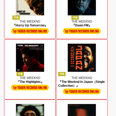
洋楽
洋楽
THE WEEKND
THE WEEKND
『Hurry Up Tomorrow』
『Dawn FM』
洋楽
洋楽
THE WEEKND
THE WEEKND
『The Highlights』
『The Weeknd In Japan（Single
Collection）』