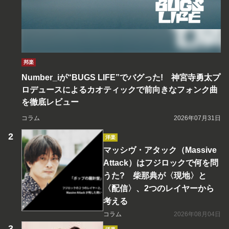
邦楽
Number_iが“BUGS LIFE”でバグった! 神宮寺勇太プ
ロデュースによるカオティックで前向きなフォンク曲
を徹底レビュー
コラム
2026年07月31日
洋楽
マッシヴ・アタック（Massive
Attack）はフジロックで何を問
うた? 柴那典が〈現地〉と
〈配信〉、2つのレイヤーから
考える
コラム
2026年08月04日