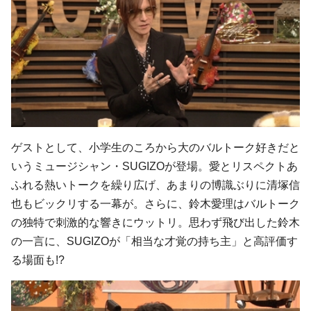
ゲストとして、小学生のころから大のバルトーク好きだと
いうミュージシャン・SUGIZOが登場。愛とリスペクトあ
ふれる熱いトークを繰り広げ、あまりの博識ぶりに清塚信
也もビックリする一幕が。さらに、鈴木愛理はバルトーク
の独特で刺激的な響きにウットリ。思わず飛び出した鈴木
の一言に、SUGIZOが「相当な才覚の持ち主」と高評価す
る場面も!?