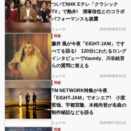
ついてNHK Eテレ「クラシック
TV」で熱弁! 清塚信也とのコラボ
パフォーマンスも披露
ニュース
2025年09月12日
邦楽
藤井 風が今夜「EIGHT-JAM」です
べてを語る! 120分にわたるロング
インタビューでVaundy、川谷絵音
らの質問に答える
ニュース
2025年08月31日
邦楽
TM NETWORK特集が今夜
「EIGHT-JAM」でオンエア! 小室
哲哉、宇都宮隆、木根尚登が名曲の
制作秘話などを語る
ニュース
2024年07月21日
邦楽