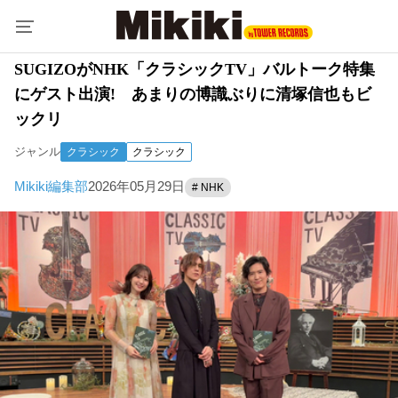
SUGIZOがNHK「クラシックTV」バルトーク特集
にゲスト出演! あまりの博識ぶりに清塚信也もビ
ックリ
ジャンル
クラシック
クラシック
Mikiki編集部
2026年05月29日
# NHK