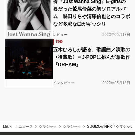
伶『Just Wanna Sing』E-girlsの
要だった鷲尾伶菜の初ソロアルバ
ム 幾田りらや清塚信也とのコラボ
など多彩な曲がギッシリ
レビュー
2022年05月18日
邦楽
五木ひろしが語る、歌謡曲／演歌の
〈後輩歌〉＝J-POPに挑んだ意欲作
『DREAM』
インタビュー
2022年05月13日
Mikiki
ニュース
クラシック
クラシック
SUGIZOがNHK「クラシ