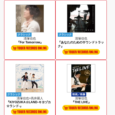
クラシック
クラシック
清塚信也
清塚信也
『For Tomorrow』
『あなたのためのサウンドトラッ
ク』
クラシック
映画／映像
清塚信也×髙井羅人
清塚信也
『KIYOZUKA☆LAND-キヨヅカ
『THE LIVE』
☆ランド-』