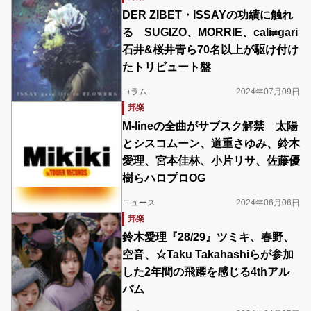
DER ZIBET・ISSAYの功績に触れ
る SUGIZO、MORRIE、cali≠gari
石井&桜井青ら70名以上が駆け付け
たトリビュート盤
コラム
2024年07月09日
邦楽
M-lineの全曲がサブスク解禁 太陽
とシスコムーン、道重さゆみ、鈴木
愛理、宮本佳林、小片リサ、佐藤優
樹らハロプロOG
ニュース
2024年06月06日
邦楽
鈴木愛理『28/29』ツミキ、春野、
空音、☆Taku Takahashiらが参加
した2年間の飛躍を感じる4thアル
バム