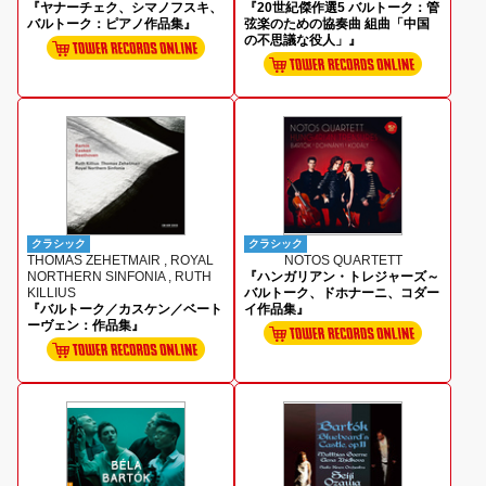
『ヤナーチェク、シマノフスキ、
『20世紀傑作選5 バルトーク：管
バルトーク：ピアノ作品集』
弦楽のための協奏曲 組曲「中国
の不思議な役人」』
クラシック
クラシック
THOMAS ZEHETMAIR , ROYAL
NOTOS QUARTETT
NORTHERN SINFONIA , RUTH
『ハンガリアン・トレジャーズ～
KILLIUS
バルトーク、ドホナーニ、コダー
『バルトーク／カスケン／ベート
イ作品集』
ーヴェン：作品集』