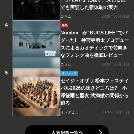
でも実証した新体制の実力
コラム
2026年07月31日
邦楽
Number_iが“BUGS LIFE”でバ
グった! 神宮寺勇太プロデュー
スによるカオティックで前向き
なフォンク曲を徹底レビュー
コラム
2026年07月31日
クラシック
セイジ・オザワ 松本フェスティ
バル2026の聴きどころは? 小
澤征爾と盟友 武満徹の関係から
迫る
インタビュー
2026年08月03日
人気記事一覧へ