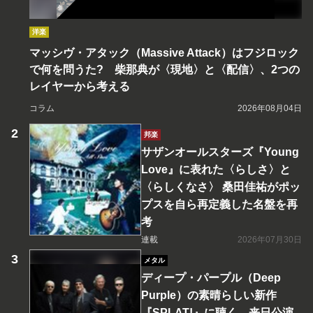
洋楽
マッシヴ・アタック（Massive Attack）はフジロック
で何を問うた? 柴那典が〈現地〉と〈配信〉、2つの
レイヤーから考える
コラム
2026年08月04日
邦楽
サザンオールスターズ『Young
Love』に表れた〈らしさ〉と
〈らしくなさ〉 桑田佳祐がポッ
プスを自ら再定義した名盤を再
考
連載
2026年07月30日
メタル
ディープ・パープル（Deep
Purple）の素晴らしい新作
『SPLAT!』に聴く、来日公演