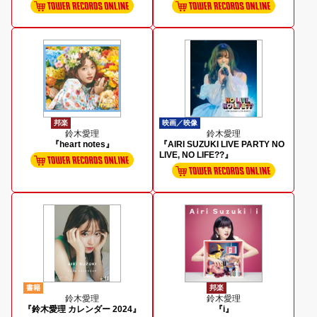
邦楽
映画／映像
鈴木愛理
鈴木愛理
『heart notes』
『AIRI SUZUKI LIVE PARTY NO
LIVE, NO LIFE??』
書籍
邦楽
鈴木愛理
鈴木愛理
『鈴木愛理 カレンダー 2024』
『i』