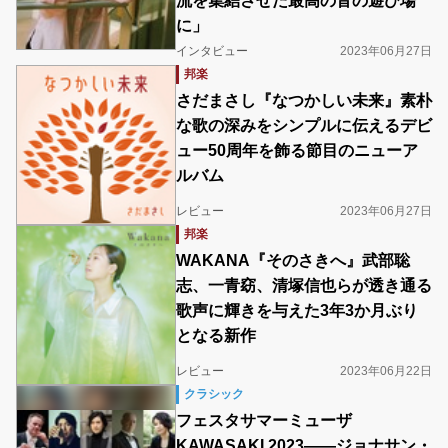
流を集結させた最高の音の遊び場
に」
インタビュー
2023年06月27日
邦楽
さだまさし『なつかしい未来』素朴
な歌の深みをシンプルに伝えるデビ
ュー50周年を飾る節目のニューア
ルバム
レビュー
2023年06月27日
邦楽
WAKANA『そのさきへ』武部聡
志、一青窈、清塚信也らが透き通る
歌声に輝きを与えた3年3か月ぶり
となる新作
レビュー
2023年06月22日
クラシック
フェスタサマーミューザ
KAWASAKI 2023――ジョナサン・