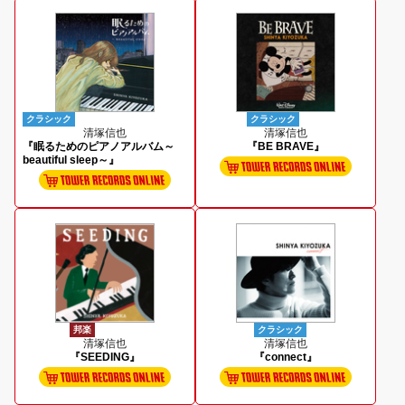
クラシック
クラシック
清塚信也
清塚信也
『眠るためのピアノアルバム～
『BE BRAVE』
beautiful sleep～』
邦楽
クラシック
清塚信也
清塚信也
『SEEDING』
『connect』