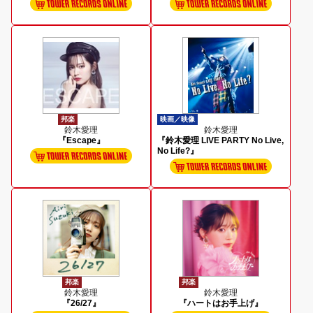
邦楽
映画／映像
鈴木愛理
鈴木愛理
『Escape』
『鈴木愛理 LIVE PARTY No Live,
No Life?』
邦楽
邦楽
鈴木愛理
鈴木愛理
『26/27』
『ハートはお手上げ』