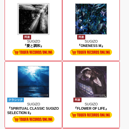
邦楽
邦楽
SUGIZO
SUGIZO
『愛と調和』
『ONENESS M』
クラシック
邦楽
SUGIZO
SUGIZO
『SPIRITUAL CLASSIC SUGIZO
『FLOWER OF LIFE』
SELECTION II』