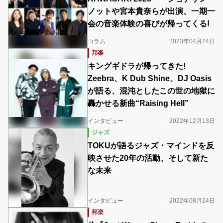
ノットや宮本貴奈らが出演、一期一
会の音楽体験の喜びが帰ってくる!
コラム
2023年04月24日
邦楽
キングギドラが帰ってきた!
Zeebra、K Dub Shine、DJ Oasis
が語る、混沌としたこの世の地獄に
轟かせる新曲“Raising Hell”
インタビュー
2022年12月13日
ジャズ
TOKUが語るジャズ・マインドを反
映させた20年の活動、そして新た
な未来
インタビュー
2022年08月24日
邦楽