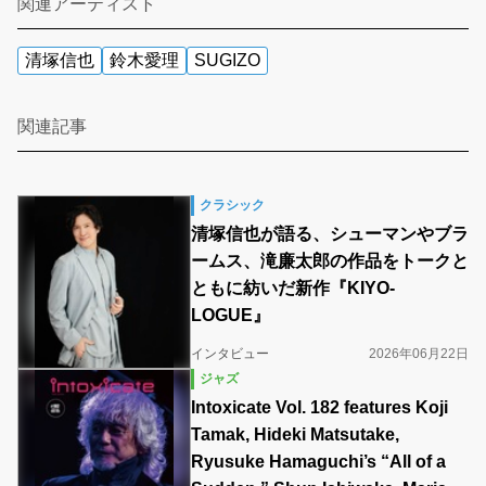
関連アーティスト
清塚信也
鈴木愛理
SUGIZO
関連記事
クラシック
清塚信也が語る、シューマンやブラ
ームス、滝廉太郎の作品をトークと
ともに紡いだ新作『KIYO-
LOGUE』
インタビュー
2026年06月22日
ジャズ
Intoxicate Vol. 182 features Koji
Tamak, Hideki Matsutake,
Ryusuke Hamaguchi’s “All of a