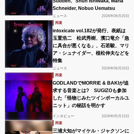
Sudden,” Shun Ishiwaka, Maria
Schneider, Nobuo Uematsu
ニュース
2026年06月20日
邦楽
intoxicate vol.182が発行、表紙は
玉置浩二 松武秀樹、濱口竜介「急
に具合が悪くなる」、石若駿、マリ
ア・シュナイダー、植松伸夫などを
特集
ニュース
2026年06月20日
邦楽
GODLANDでMORRIE & BAKIが追
求する音楽とは? SUGIZOも参加
した「怪物じみたツインボーカルユ
ニット」の秘話を明かす
インタビュー
2026年05月15日
邦楽
三浦大知がマイケル・ジャクソンに