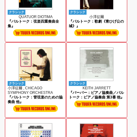
クラシック
クラシック
QUATUOR DIOTIMA
小澤征爾
『バルトーク：弦楽四重奏曲全
『バルトーク：歌劇《青ひげ公の
集』
城》』
クラシック
クラシック
小澤征爾 , CHICAGO
KEITH JARRETT
SYMPHONY ORCHESTRA
『バーバー：ピアノ協奏曲／バル
『バルトーク：管弦楽のための協
トーク：ピアノ協奏曲 第3番 他』
奏曲 他』