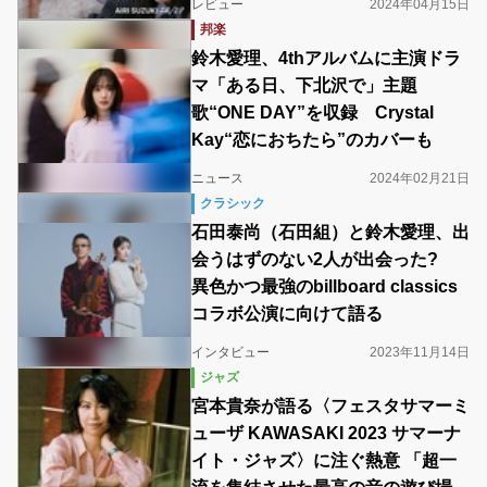
レビュー
2024年04月15日
邦楽
鈴木愛理、4thアルバムに主演ドラ
マ「ある日、下北沢で」主題
歌“ONE DAY”を収録 Crystal
Kay“恋におちたら”のカバーも
ニュース
2024年02月21日
クラシック
石田泰尚（石田組）と鈴木愛理、出
会うはずのない2人が出会った?
異色かつ最強のbillboard classics
コラボ公演に向けて語る
インタビュー
2023年11月14日
ジャズ
宮本貴奈が語る〈フェスタサマーミ
ューザ KAWASAKI 2023 サマーナ
イト・ジャズ〉に注ぐ熱意 「超一