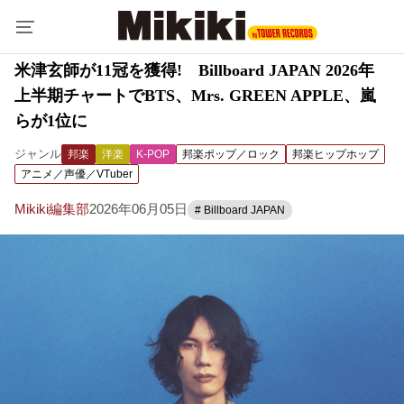
米津玄師が11冠を獲得! Billboard JAPAN 2026年
上半期チャートでBTS、Mrs. GREEN APPLE、嵐
らが1位に
ジャンル
邦楽
洋楽
K-POP
邦楽ポップ／ロック
邦楽ヒップホップ
アニメ／声優／VTuber
Mikiki編集部
2026年06月05日
# Billboard JAPAN