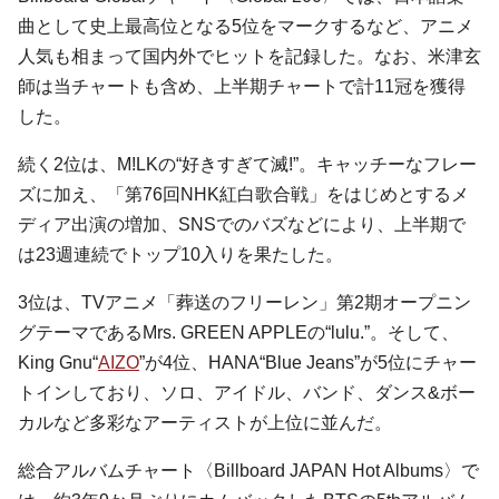
曲として史上最高位となる5位をマークするなど、アニメ
人気も相まって国内外でヒットを記録した。なお、米津玄
師は当チャートも含め、上半期チャートで計11冠を獲得
した。
続く2位は、M!LKの“好きすぎて滅!”。キャッチーなフレー
ズに加え、「第76回NHK紅白歌合戦」をはじめとするメ
ディア出演の増加、SNSでのバズなどにより、上半期で
は23週連続でトップ10入りを果たした。
3位は、TVアニメ「葬送のフリーレン」第2期オープニン
グテーマであるMrs. GREEN APPLEの“lulu.”。そして、
King Gnu“
AIZO
”が4位、HANA“Blue Jeans”が5位にチャー
トインしており、ソロ、アイドル、バンド、ダンス&ボー
カルなど多彩なアーティストが上位に並んだ。
総合アルバムチャート〈Billboard JAPAN Hot Albums〉で