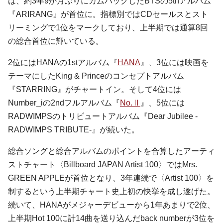
は、約3年9か月ぶりにカムバックしたBTSの5thアルバム
『ARIRANG』が首位に。指標別ではCDセールスとスト
リーミングで1位をマークしており、上半期では通算8回
の総合首位に輝いている。
2位にはHANAの1stアルバム『
HANA
』、3位には映画を
テーマにしたKing & Princeのコンセプトアルバム
『STARRING』がチャートイン。そして4位には
Number_iの2ndフルアルバム『
No.Ⅱ
』、5位には
RADWIMPSのトリビュートアルバム『Dear Jubilee -
RADWIMPS TRIBUTE-』が続いた。
総合ソングと総合アルバムのポイントを合算したアーティ
ストチャート〈Billboard JAPAN Artist 100〉ではMrs.
GREEN APPLEが首位となり、3年連続で〈Artist 100〉を
制するという上半期チャート史上初の快挙を成し遂げた。
続いて、HANAがメジャーデビューから1年あまりで2位、
上半期Hot 100に計14曲を送り込んだback numberが3位を