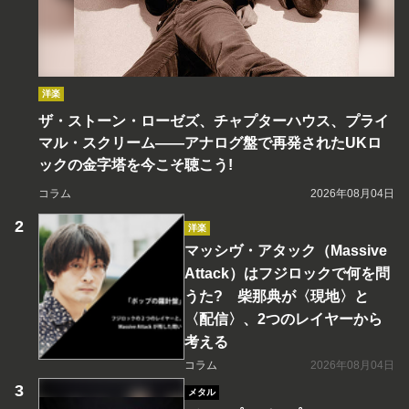
洋楽
ザ・ストーン・ローゼズ、チャプターハウス、プライ
マル・スクリーム――アナログ盤で再発されたUKロ
ックの金字塔を今こそ聴こう!
コラム
2026年08月04日
洋楽
マッシヴ・アタック（Massive
Attack）はフジロックで何を問
うた? 柴那典が〈現地〉と
〈配信〉、2つのレイヤーから
考える
コラム
2026年08月04日
メタル