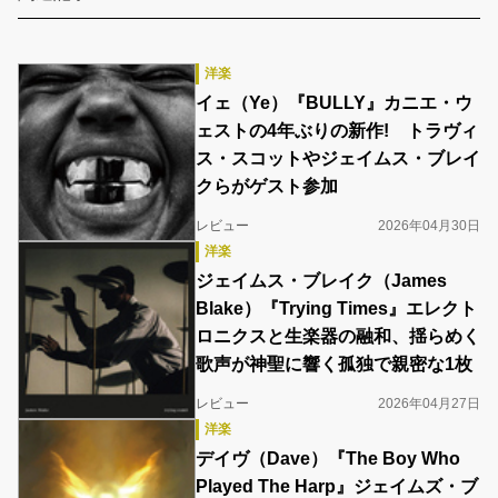
洋楽
イェ（Ye）『BULLY』カニエ・ウ
ェストの4年ぶりの新作! トラヴィ
ス・スコットやジェイムス・ブレイ
クらがゲスト参加
レビュー
2026年04月30日
洋楽
ジェイムス・ブレイク（James
Blake）『Trying Times』エレクト
ロニクスと生楽器の融和、揺らめく
歌声が神聖に響く孤独で親密な1枚
レビュー
2026年04月27日
洋楽
デイヴ（Dave）『The Boy Who
Played The Harp』ジェイムズ・ブ