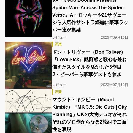
VA『Metro Boomin Presents
Spider-Man: Across The Spider-
Verse』A・ロッキーや21サヴェー
ジら人気作サントラ続編に豪華ラッ
パー達が集結
レビュー
2023年09月13日
洋楽
ドン・トリヴァー（Don Toliver）
『Love Sick』酩酊感と歌心を兼ね
備えたスタイルを活かした3作目
J・ビーバーら豪華ゲストも参加
レビュー
2023年07月10日
洋楽
マウント・キンビー（Mount
Kimbie）『MK 3.5: Die Cuts | City
Planning』UKの大物デュオがそれ
ぞれのソロ作からなる2枚組で二面
性を表現