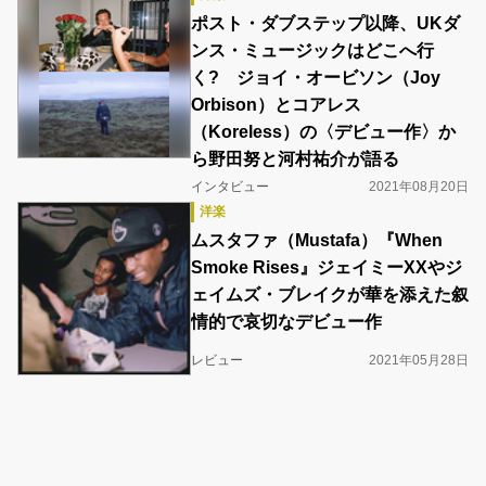
ポスト・ダブステップ以降、UKダ
ンス・ミュージックはどこへ行
く? ジョイ・オービソン（Joy
Orbison）とコアレス
（Koreless）の〈デビュー作〉か
ら野田努と河村祐介が語る
インタビュー
2021年08月20日
洋楽
ムスタファ（Mustafa）『When
Smoke Rises』ジェイミーXXやジ
ェイムズ・ブレイクが華を添えた叙
情的で哀切なデビュー作
レビュー
2021年05月28日