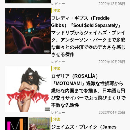
レビュー
2022年12月08日
洋楽
フレディ・ギブス（Freddie
Gibbs）『$oul $old $eparately』
マッドリブからジェイムズ・ブレイ
ク、アンダーソン・パークまで多彩
な面々との共演で器のデカさを感じ
させる傑作
レビュー
2022年10月26日
洋楽
ロザリア（ROSALÍA）
『MOTOMAMI』過激な性描写から
繊細な内面までを描き、日本語も飛
び交うサイバーでぶっ飛びまくりで
不敵な先進性
レビュー
2022年04月25日
洋楽
ジェイムズ・ブレイク（James