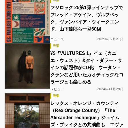
洋楽
フジロック’25第1弾ラインナップで
フレッド・アゲイン、ヴルフペッ
ク、ヴァンパイア・ウィークエン
ド、山下達郎ら一挙60組
ニュース
2025年02月21日
洋楽
¥$『VULTURES 1』イェ（カニ
エ・ウェスト）&タイ・ダラー・サ
インの話題作がCD化 ウータン・
クランなど用いたカオティックなコ
ラージュも楽しめる
レビュー
2024年11月29日
洋楽
レックス・オレンジ・カウンティ
（Rex Orange County）『The
Alexander Technique』ジェイム
ズ・ブレイクとの共演曲も エヴァ