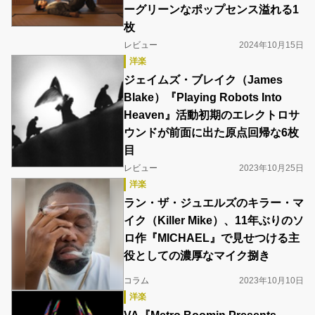
ーグリーンなポップセンス溢れる1
枚
レビュー
2024年10月15日
洋楽
ジェイムズ・ブレイク（James
Blake）『Playing Robots Into
Heaven』活動初期のエレクトロサ
ウンドが前面に出た原点回帰な6枚
目
レビュー
2023年10月25日
洋楽
ラン・ザ・ジュエルズのキラー・マ
イク（Killer Mike）、11年ぶりのソ
ロ作『MICHAEL』で見せつける主
役としての濃厚なマイク捌き
コラム
2023年10月10日
洋楽