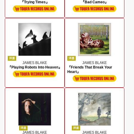
『Trying Times』
『Bad Cameo』
洋楽
洋楽
JAMES BLAKE
JAMES BLAKE
『Playing Robots Into Heaven』
『Friends That Break Your
Heart』
洋楽
洋楽
JAMES BLAKE
JAMES BLAKE