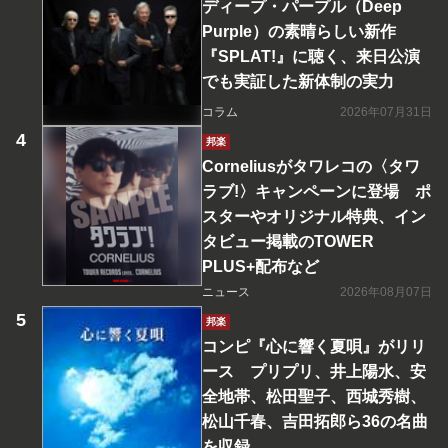
ディープ・パープル（Deep
Purple）の素晴らしい新作
『SPLAT!』に聴く、来日公演
でも実証した新体制の実力
コラム
2026年07月31日
邦楽
Corneliusがタワレコの〈タワ
ラブ!〉キャンペーンに登場 ポ
スターやオリジナル特典、イン
タビュー掲載のTOWER
PLUS+配布など
ニュース
2026年08月07日
邦楽
コンピ『心に響く夏唄』がリリ
ース プリプリ、井上陽水、安
全地帯、松田聖子、西城秀樹、
松山千春、吉田拓郎ら36の名曲
を収録