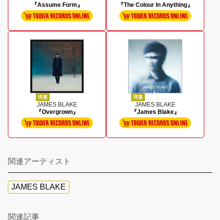
『Assume Form』
『The Colour In Anything』
洋楽
洋楽
JAMES BLAKE
JAMES BLAKE
『Overgrown』
『James Blake』
関連アーティスト
JAMES BLAKE
関連記事