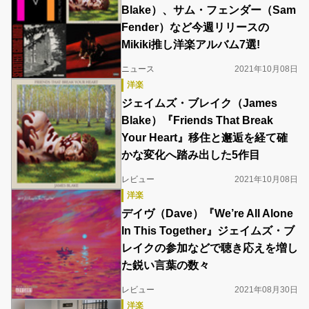
Blake）、サム・フェンダー（Sam
Fender）など今週リリースの
Mikiki推し洋楽アルバム7選!
ニュース
2021年10月08日
洋楽
ジェイムズ・ブレイク（James
Blake）『Friends That Break
Your Heart』移住と邂逅を経て確
かな変化へ踏み出した5作目
レビュー
2021年10月08日
洋楽
デイヴ（Dave）『We’re All Alone
In This Together』ジェイムズ・ブ
レイクの参加などで聴き応えを増し
た鋭い言葉の数々
レビュー
2021年08月30日
洋楽