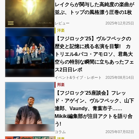
レイクらが関与した高純度の楽曲が
並ぶ、トップの風格漂う圧巻の1枚
レビュー
2025年12月25日
洋楽
【フジロック’25】ヴルフペックの
歴史と記憶に残る名演を目撃! カ
トリエル&パコ・アモロソ、君島大
空らの特別な瞬間に立ちあったフェ
ス2日日レポ
イベント&ライブ・レポート
2025年08月14日
邦楽
【フジロック’25座談会】フレッ
ド・アゲイン、ヴルフペック、山下
達郎、Vaundy、青葉市子……
Mikiki編集部が注目アクトを語り合
う!
コラム
2025年07月02日