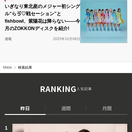
いぎなり東北産のメジャー初シング
ル“らゔ♡戦セーション”と
fishbowl、紫陽花は降らない――今
月のZOKKONディスクを紹介!
連載
2025年10月08日
Mikiki
検索結果
RANKING
人気記事
昨日
週間
月間