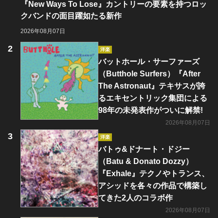
『New Ways To Lose』カントリーの要素を持つロッ
クバンドの面目躍如たる新作
2026年08月07日
洋楽
バットホール・サーファーズ
（Butthole Surfers）『After
The Astronaut』テキサスが誇
るエキセントリック集団による
98年の未発表作がついに解禁!
2026年08月07日
洋楽
バトゥ&ドナート・ドジー
（Batu & Donato Dozzy）
『Exhale』テクノやトランス、
アシッドを各々の作品で構築し
てきた2人のコラボ作
2026年08月07日