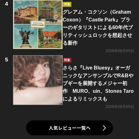
洋楽
グレアム・コクソン（Graham
Coxon）『Castle Park』ブラ
ーのギタリストによる60年代ブ
リティッシュロックを想起させ
る新作
2026年08月05日
邦楽
さらさ『Live Bluesy』オーガ
ニックなアンサンブルでR&Bや
ブギーを展開するメジャー初
作 MURO、uin、Stones Taro
によるリミックスも
2026年08月05日
人気レビュー一覧へ