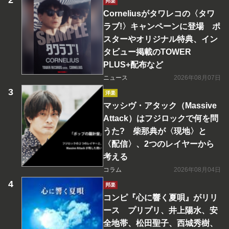
邦楽
Corneliusがタワレコの〈タワ
ラブ!〉キャンペーンに登場 ポ
スターやオリジナル特典、イン
タビュー掲載のTOWER
PLUS+配布など
ニュース
2026年08月07日
洋楽
マッシヴ・アタック（Massive
Attack）はフジロックで何を問
うた? 柴那典が〈現地〉と
〈配信〉、2つのレイヤーから
考える
コラム
2026年08月04日
邦楽
コンピ『心に響く夏唄』がリリ
ース プリプリ、井上陽水、安
全地帯、松田聖子、西城秀樹、