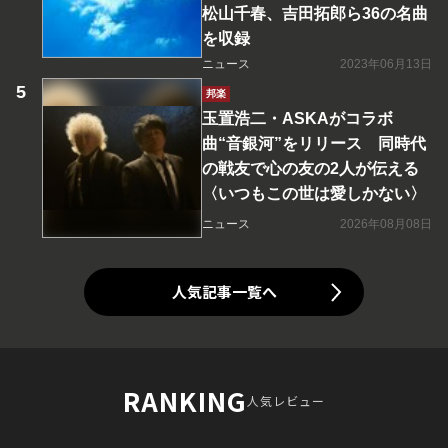
松山千春、吉田拓郎ら36の名曲
を収録
ニュース
2023年06月13日
邦楽
玉置浩二・ASKAがコラボ
曲“音銀河”をリリース 同時代
の戦友で心の友の2人が伝える
〈いつもこの世は愛しかない〉
ニュース
2026年08月08日
人気記事一覧へ
RANKING
人気レビュー