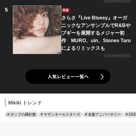
2026年08月05日
邦楽
さらさ『Live Bluesy』オーガ
ニックなアンサンブルでR&Bや
ブギーを展開するメジャー初
作 MURO、uin、Stones Taro
によるリミックスも
2026年08月05日
人気レビュー一覧へ
Mikiki トレンド
# ポップの羅針盤
# サザンオールスターズ
# 名盤アニバーサリー
# DE