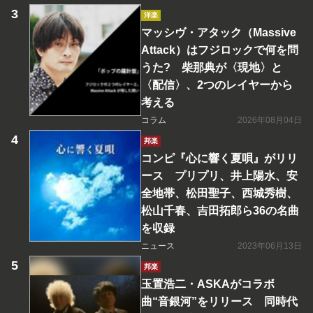
洋楽
マッシヴ・アタック（Massive
Attack）はフジロックで何を問
うた? 柴那典が〈現地〉と
〈配信〉、2つのレイヤーから
考える
コラム
2026年08月04日
邦楽
コンピ『心に響く夏唄』がリリ
ース プリプリ、井上陽水、安
全地帯、松田聖子、西城秀樹、
松山千春、吉田拓郎ら36の名曲
を収録
ニュース
2023年06月13日
邦楽
玉置浩二・ASKAがコラボ
曲“音銀河”をリリース 同時代