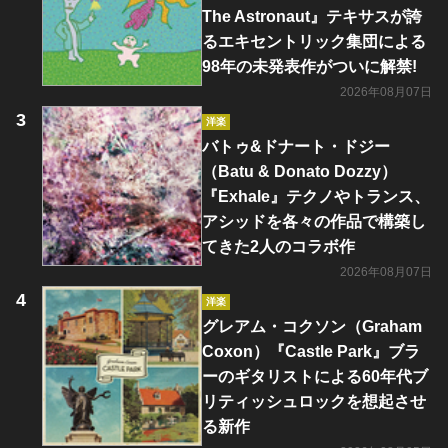
The Astronaut』テキサスが誇
るエキセントリック集団による
98年の未発表作がついに解禁!
2026年08月07日
洋楽
バトゥ&ドナート・ドジー
（Batu & Donato Dozzy）
『Exhale』テクノやトランス、
アシッドを各々の作品で構築し
てきた2人のコラボ作
2026年08月07日
洋楽
グレアム・コクソン（Graham
Coxon）『Castle Park』ブラ
ーのギタリストによる60年代ブ
リティッシュロックを想起させ
る新作