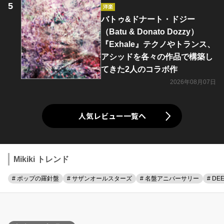
洋楽
バトゥ&ドナート・ドジー
（Batu & Donato Dozzy）
『Exhale』テクノやトランス、
アシッドを各々の作品で構築し
てきた2人のコラボ作
2026年08月07日
人気レビュー一覧へ
Mikiki トレンド
# ポップの羅針盤
# サザンオールスターズ
# 名盤アニバーサリー
# DE