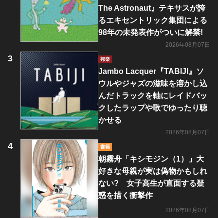
The Astronaut』テキサスが誇
るエキセントリック集団による
98年の未発表作がついに解禁!
2026年08月07日
邦楽
Jambo Lacquer『TABIJI』ソ
ウルやジャズの滋味を溶かし込
んだトラックを軸にレイドバッ
クしたラップや歌でゆったり聴
かせる
2026年08月07日
書籍
朝霧舟「キシモジン（1）」大
好きな母親が実は偽物かもしれ
ない? 女子高生が直面する疑
惑を描く衝撃作
2026年08月07日