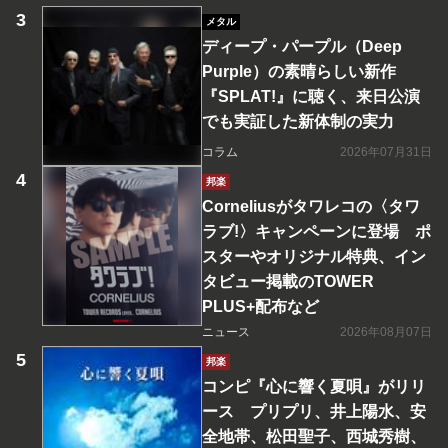
メタル
ディープ・パープル（Deep
Purple）の素晴らしい新作
『SPLAT!』に聴く、来日公演
でも実証した新体制の実力
コラム
2026年07月31日
邦楽
Corneliusがタワレコの〈タワ
ラブ!〉キャンペーンに登場 ポ
スターやオリジナル特典、イン
タビュー掲載のTOWER
PLUS+配布など
ニュース
2026年08月07日
邦楽
コンピ『心に響く夏唄』がリリ
ース プリプリ、井上陽水、安
全地帯、松田聖子、西城秀樹、