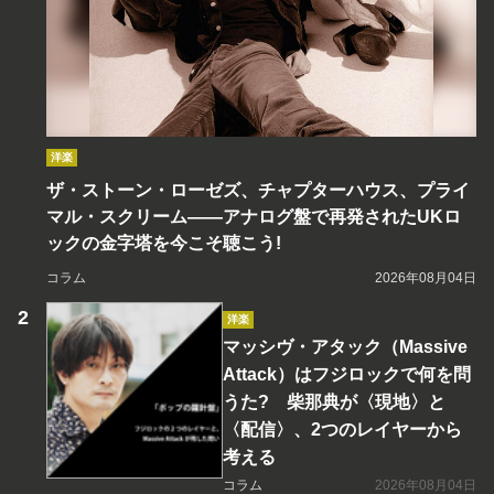
洋楽
ザ・ストーン・ローゼズ、チャプターハウス、プライ
マル・スクリーム――アナログ盤で再発されたUKロ
ックの金字塔を今こそ聴こう!
コラム
2026年08月04日
洋楽
マッシヴ・アタック（Massive
Attack）はフジロックで何を問
うた? 柴那典が〈現地〉と
〈配信〉、2つのレイヤーから
考える
コラム
2026年08月04日