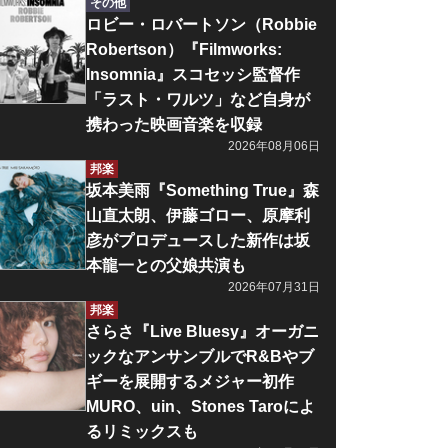
その他
ロビー・ロバートソン（Robbie
Robertson）『Filmworks:
Insomnia』スコセッシ監督作
「ラスト・ワルツ」など自身が
携わった映画音楽を収録
2026年08月06日
邦楽
坂本美雨『Something True』森
山直太朗、伊藤ゴロー、原摩利
彦がプロデュースした新作は坂
本龍一との父娘共演も
2026年07月31日
邦楽
さらさ『Live Bluesy』オーガニ
ックなアンサンブルでR&Bやブ
ギーを展開するメジャー初作
MURO、uin、Stones Taroによ
るリミックスも