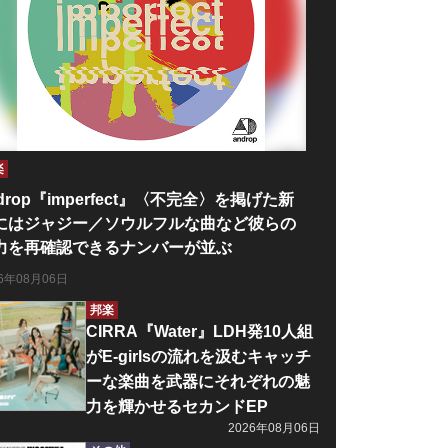
楽
drop『imperfect』〈不完全〉を掲げた新
にはジャジー／ソウルフルな曲など彼らの
力を再確認できるナンバーが並ぶ
26年08月06日
邦楽
CIRRA『Water』LDH発10人組
がE-girlsの流れを汲むキャッチ
ーな楽曲を武器にそれぞれの魅
力を輝かせるセカンドEP
2026年08月06日