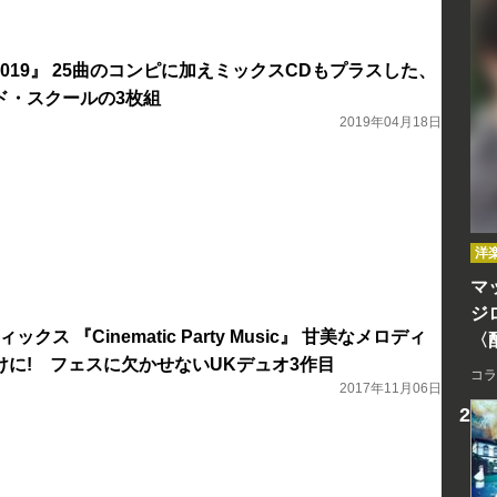
sic 2019』 25曲のコンピに加えミックスCDもプラスした、
ド・スクールの3枚組
2019年04月18日
洋
マッ
ジ
クス 『Cinematic Party Music』 甘美なメロディ
〈
に! フェスに欠かせないUKデュオ3作目
コラ
2017年11月06日