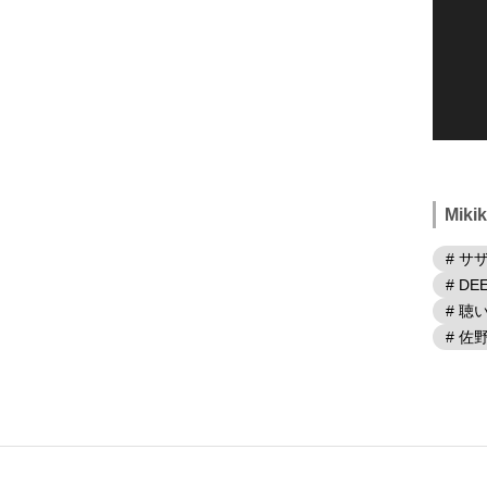
Mik
# サ
# DE
# 
# 佐