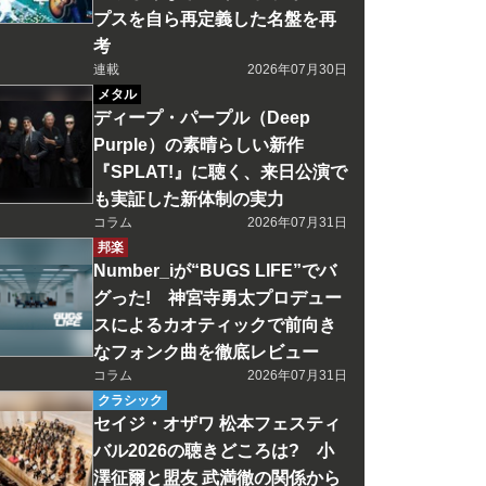
プスを自ら再定義した名盤を再
考
連載
2026年07月30日
メタル
ディープ・パープル（Deep
Purple）の素晴らしい新作
『SPLAT!』に聴く、来日公演で
も実証した新体制の実力
コラム
2026年07月31日
邦楽
Number_iが“BUGS LIFE”でバ
グった! 神宮寺勇太プロデュー
スによるカオティックで前向き
なフォンク曲を徹底レビュー
コラム
2026年07月31日
クラシック
セイジ・オザワ 松本フェスティ
バル2026の聴きどころは? 小
澤征爾と盟友 武満徹の関係から