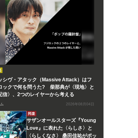
楽
シヴ・アタック（Massive Attack）はフ
ロックで何を問うた? 柴那典が〈現地〉と
配信〉、2つのレイヤーから考える
ム
2026年08月04日
邦楽
サザンオールスターズ『Young
Love』に表れた〈らしさ〉と
〈らしくなさ〉 桑田佳祐がポッ