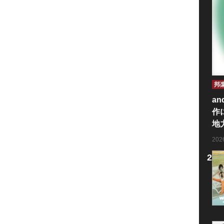
邦
an
作
地
20