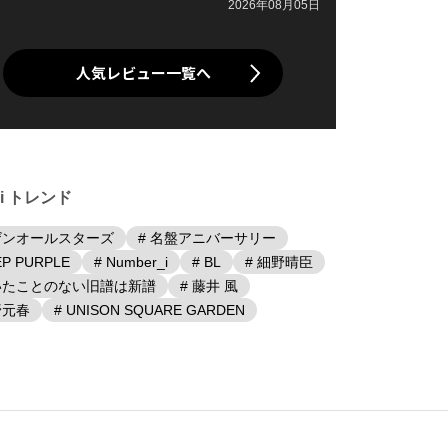
2026年08月05日
人気レビュー一覧へ
iki トレンド
ザンオールスターズ
# 名盤アニバーサリー
EP PURPLE
# Number_i
# BL
# 細野晴臣
聴いたことのない旧譜は新譜
# 藤井 風
野元春
# UNISON SQUARE GARDEN