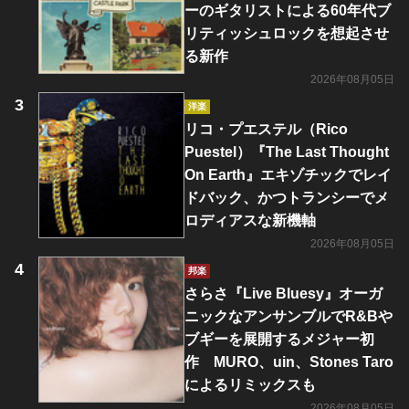
ーのギタリストによる60年代ブ
リティッシュロックを想起させ
る新作
2026年08月05日
洋楽
リコ・プエステル（Rico
Puestel）『The Last Thought
On Earth』エキゾチックでレイ
ドバック、かつトランシーでメ
ロディアスな新機軸
2026年08月05日
邦楽
さらさ『Live Bluesy』オーガ
ニックなアンサンブルでR&Bや
ブギーを展開するメジャー初
作 MURO、uin、Stones Taro
によるリミックスも
2026年08月05日