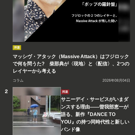
洋楽
マッシヴ・アタック（Massive Attack）はフジロック
で何を問うた? 柴那典が〈現地〉と〈配信〉、2つの
レイヤーから考える
コラム
2026年08月04日
邦楽
サニーデイ・サービスがいまダ
ンスする理由――曽我部恵一が
語る、新作『DANCE TO
YOU』の持つ同時代性と新しい
バンド像