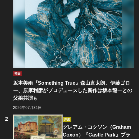
邦楽
坂本美雨『Something True』森山直太朗、伊藤ゴロ
ー、原摩利彦がプロデュースした新作は坂本龍一との
父娘共演も
2026年07月31日
洋楽
グレアム・コクソン（Graham
Coxon）『Castle Park』ブラ