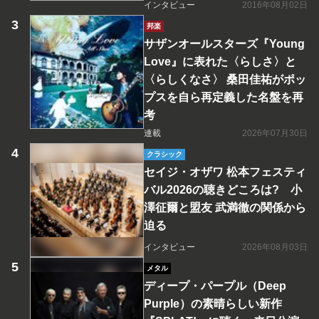
インタビュー
2016年08月02日
邦楽
サザンオールスターズ『Young
Love』に表れた〈らしさ〉と
〈らしくなさ〉 桑田佳祐がポッ
プスを自ら再定義した名盤を再
考
連載
2026年07月30日
クラシック
セイジ・オザワ 松本フェスティ
バル2026の聴きどころは? 小
澤征爾と盟友 武満徹の関係から
迫る
インタビュー
2026年08月03日
メタル
ディープ・パープル（Deep
Purple）の素晴らしい新作