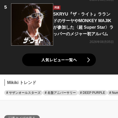
邦楽
SKRYU『ザ・ライト』ララン
ドのサーヤやMONKEY MAJIK
が参加した〈超 Super Star〉ラ
ッパーのメジャー初アルバム
2026年08月05日
人気レビュー一覧へ
Mikiki トレンド
# サザンオールスターズ
# 名盤アニバーサリー
# DEEP PURPLE
# Num