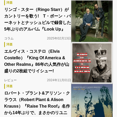
洋楽
リンゴ・スター（Ringo Starr）が
カントリーを歌う! T・ボーン・バ
ーネットとナッシュビルで録音した
5年ぶりのアルバム『Look Up』
コラム
2025年02月13日
洋楽
エルヴィス・コステロ（Elvis
Costello）『King Of America &
Other Realms』86年の人気作が山
盛りの2枚組でリイシュー!
レビュー
2024年11月01日
洋楽
ロバート・プラント&アリソン・ク
ラウス（Robert Plant & Alison
Krauss）『Raise The Roof』名作
から14年ぶりで、まさかのリユニ