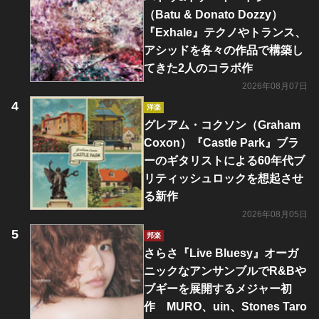
（Batu & Donato Dozzy）
『Exhale』テクノやトランス、
アシッドを各々の作品で構築し
てきた2人のコラボ作
2026年08月07日
洋楽
グレアム・コクソン（Graham
Coxon）『Castle Park』ブラ
ーのギタリストによる60年代ブ
リティッシュロックを想起させ
る新作
2026年08月05日
邦楽
さらさ『Live Bluesy』オーガ
ニックなアンサンブルでR&Bや
ブギーを展開するメジャー初
作 MURO、uin、Stones Taro