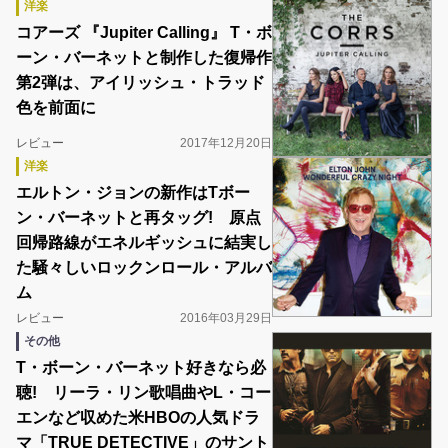
洋楽
コアーズ 『Jupiter Calling』 T・ボ
ーン・バーネットと制作した復帰作
第2弾は、アイリッシュ・トラッド
色を前面に
レビュー
2017年12月20日
洋楽
エルトン・ジョンの新作はTボー
ン・バーネットと再タッグ! 原点
回帰路線がエネルギッシュに結実し
た騒々しいロックンロール・アルバ
ム
レビュー
2016年03月29日
その他
T・ボーン・バーネット好きなら必
聴! リーラ・リン歌唱曲やL・コー
エンなど収めた米HBOの人気ドラ
マ「TRUE DETECTIVE」のサント