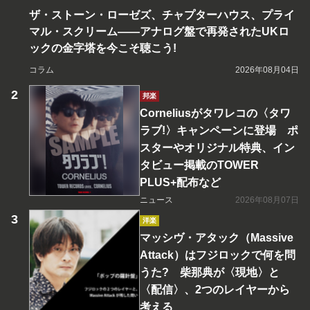
ザ・ストーン・ローゼズ、チャプターハウス、プライ
マル・スクリーム――アナログ盤で再発されたUKロ
ックの金字塔を今こそ聴こう!
コラム
2026年08月04日
邦楽
Corneliusがタワレコの〈タワ
ラブ!〉キャンペーンに登場 ポ
スターやオリジナル特典、イン
タビュー掲載のTOWER
PLUS+配布など
ニュース
2026年08月07日
洋楽
マッシヴ・アタック（Massive
Attack）はフジロックで何を問
うた? 柴那典が〈現地〉と
〈配信〉、2つのレイヤーから
考える