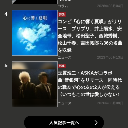
コラム
2026年08月04日
邦楽
コンピ『心に響く夏唄』がリリ
ース プリプリ、井上陽水、安
全地帯、松田聖子、西城秀樹、
松山千春、吉田拓郎ら36の名曲
を収録
ニュース
2023年06月13日
邦楽
玉置浩二・ASKAがコラボ
曲“音銀河”をリリース 同時代
の戦友で心の友の2人が伝える
〈いつもこの世は愛しかない〉
ニュース
2026年08月08日
人気記事一覧へ