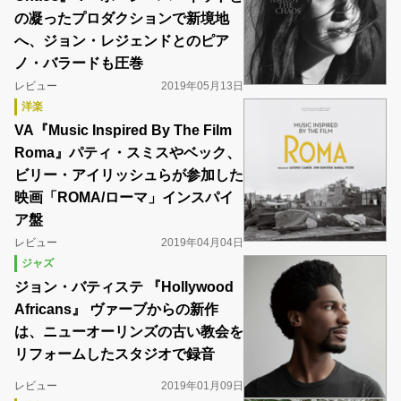
の凝ったプロダクションで新境地
へ、ジョン・レジェンドとのピア
ノ・バラードも圧巻
レビュー
2019年05月13日
洋楽
VA『Music Inspired By The Film
Roma』パティ・スミスやベック、
ビリー・アイリッシュらが参加した
映画「ROMA/ローマ」インスパイ
ア盤
レビュー
2019年04月04日
ジャズ
ジョン・バティステ 『Hollywood
Africans』 ヴァーブからの新作
は、ニューオーリンズの古い教会を
リフォームしたスタジオで録音
レビュー
2019年01月09日