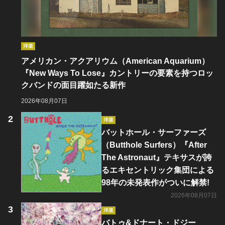
洋楽
アメリカン・アクアリウム（American Aquarium）
『New Ways To Lose』カントリーの要素を持つロッ
クバンドの面目躍如たる新作
2026年08月07日
洋楽
バットホール・サーファーズ
（Butthole Surfers）『After
The Astronaut』テキサスが誇
るエキセントリック集団による
98年の未発表作がついに解禁!
2026年08月07日
洋楽
バトゥ&ドナート・ドジー