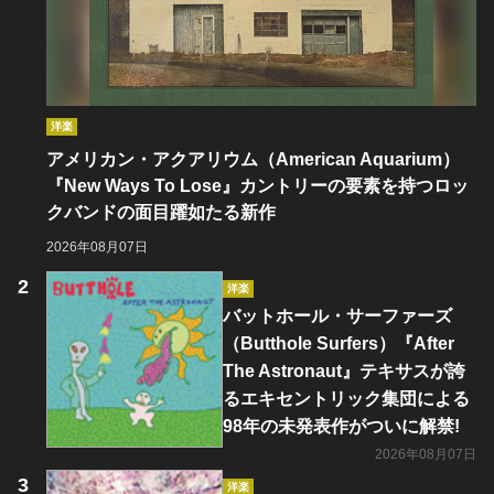
洋楽
アメリカン・アクアリウム（American Aquarium）
『New Ways To Lose』カントリーの要素を持つロッ
クバンドの面目躍如たる新作
2026年08月07日
洋楽
バットホール・サーファーズ
（Butthole Surfers）『After
The Astronaut』テキサスが誇
るエキセントリック集団による
98年の未発表作がついに解禁!
2026年08月07日
洋楽