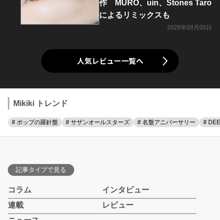
作 MURO、uin、Stones Taro
によるリミックスも
2026年08月05日
人気レビュー一覧へ
Mikiki トレンド
# ポップの羅針盤
# サザンオールスターズ
# 名盤アニバーサリー
# DE
記事タイプで見る
コラム
インタビュー
連載
レビュー