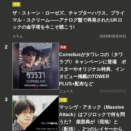
洋楽
ザ・ストーン・ローゼズ、チャプターハウス、プライ
マル・スクリーム――アナログ盤で再発されたUKロ
ックの金字塔を今こそ聴こう!
コラム
2026年08月04日
邦楽
Corneliusがタワレコの〈タワ
ラブ!〉キャンペーンに登場 ポ
スターやオリジナル特典、イン
タビュー掲載のTOWER
PLUS+配布など
ニュース
2026年08月07日
洋楽
マッシヴ・アタック（Massive
Attack）はフジロックで何を問
うた? 柴那典が〈現地〉と
〈配信〉、2つのレイヤーから