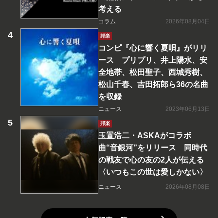
考える
コラム
2026年08月04日
邦楽
コンピ『心に響く夏唄』がリリ
ース プリプリ、井上陽水、安
全地帯、松田聖子、西城秀樹、
松山千春、吉田拓郎ら36の名曲
を収録
ニュース
2023年06月13日
邦楽
玉置浩二・ASKAがコラボ
曲“音銀河”をリリース 同時代
の戦友で心の友の2人が伝える
〈いつもこの世は愛しかない〉
ニュース
2026年08月08日