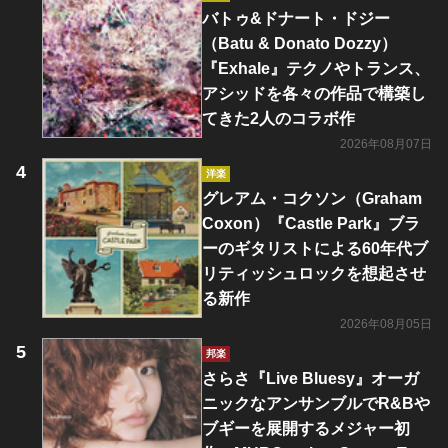
バトゥ&ドナート・ドジー
（Batu & Donato Dozzy）
『Exhale』テクノやトランス、
アシッドを各々の作品で構築し
てきた2人のコラボ作
2026年08月07日
洋楽
グレアム・コクソン（Graham
Coxon）『Castle Park』ブラ
ーのギタリストによる60年代ブ
リティッシュロックを想起させ
る新作
2026年08月05日
邦楽
さらさ『Live Bluesy』オーガ
ニックなアンサンブルでR&Bや
ブギーを展開するメジャー初