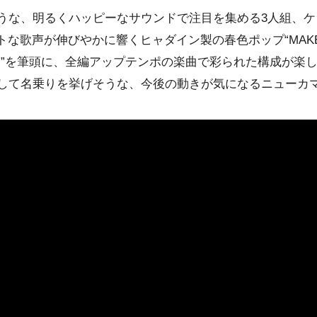
うな、明るくハッピーなサウンドで注目を集める3人組、
ケ
トな歌声が伸びやかに響く
ヒャダイン
製の春色ポップ“MAK
ロ”を筆頭に、全編アップテンポの楽曲で彩られた構成が楽
して名乗りを挙げそうな、今後の動きが気になるニューカ