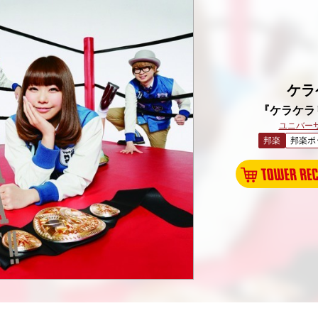
ケラ
『ケラケラ
ユニバー
邦楽
邦楽ポ