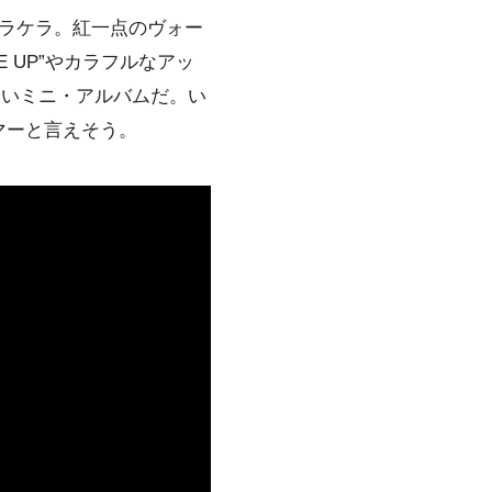
ラケラ
。
紅一点
のヴォー
E UP”やカラフルなアッ
しいミニ・アルバムだ。
い
マーと言えそう。