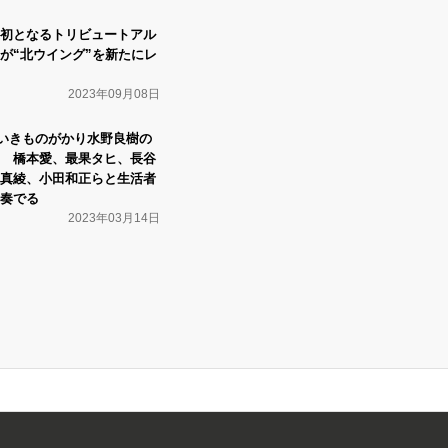
初となるトリビュートアル
が“北ウイング”を新たにレ
2023年09月08日
BA』いきものがかり⽔野良樹の
 橋本愛、最果タヒ、⻑⾕
真綾、小田和正らと生活者
奏でる
2023年03月14日