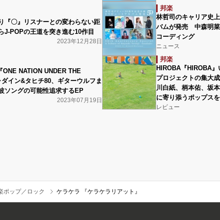
邦楽
林哲司のキャリア史上
り『〇』リスナーとの変わらない距
バムが発売 中森明菜
J-POPの王道を突き進む10作目
コーディング
2023年12月28日
ニュース
邦楽
HIROBA『HIRO
ONE NATION UNDER THE
プロジェクトの集大成
ャダイン&タヒチ80、ギターウルフま
川⽩紙、柄本佑、坂本
波ソングの可能性追求するEP
に寄り添うポップスを
2023年07月19日
レビュー
楽ポップ／ロック
ケラケラ 『ケラケラリアット』