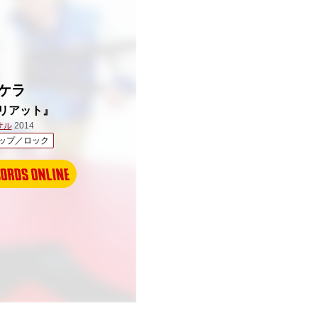
ケラ
リアット』
サル
2014
ップ／ロック