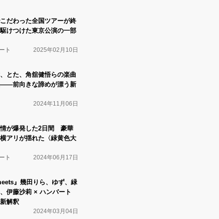
こだわった全国ツアーが終
駆けつけた東京公演の一部
ート
2025年02月10日
、とた、角舘健悟らの楽曲
――前向きな諦めが漂う新
2024年11月06日
情が爆発した2日間 豪華
横アリが揺れた〈緑黄色大
ート
2024年06月17日
eets』幾田りら、ゆず、緑
、伊藤沙莉 × ハンバート
新解釈
2024年03月04日