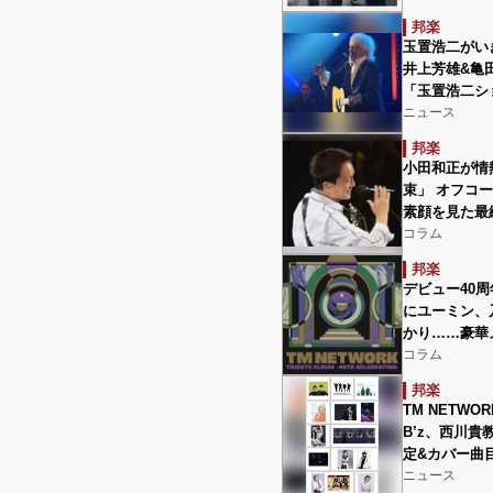
邦楽
玉置浩二がい
井上芳雄&亀
「玉置浩二シ
ニュース
邦楽
小田和正が情
束」 オフコ
素顔を見た最
コラム
邦楽
デビュー40周年
にユーミン、
かり……豪華
コラム
邦楽
TM NETW
B’z、西川貴
定&カバー曲
ニュース