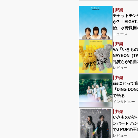
邦楽
チャットモン
か? 「EIG
治、水野良樹
ニュース
邦楽
VA『いきもの
NAYEON（
礼賛らが名曲
レビュー
邦楽
sisにとって
『DING D
で語る
インタビュー
邦楽
いきものがか
ンバート ハ
でJ-POPの
レビュー