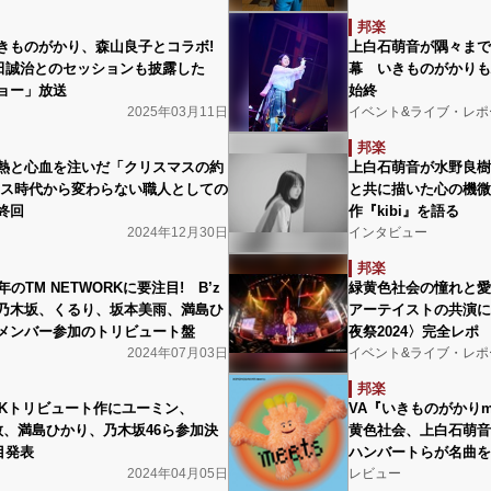
邦楽
きものがかり、森山良子とコラボ!
上白石萌音が隅々まで
田誠治とのセッションも披露した
幕 いきものがかりも
ョー」放送
始終
2025年03月11日
イベント&ライブ・レポ
邦楽
熱と心血を注いだ「クリスマスの約
上白石萌音が水野良樹
ース時代から変わらない職人としての
と共に描いた心の機微
終回
作『kibi』を語る
2024年12月30日
インタビュー
邦楽
のTM NETWORKに要注目! B’z
緑黄色社会の憧れと愛
乃木坂、くるり、坂本美雨、満島ひ
アーテイストの共演に
メンバー参加のトリビュート盤
夜祭2024〉完全レポ
2024年07月03日
イベント&ライブ・レポ
邦楽
ORKトリビュート作にユーミン、
VA『いきものがかりm
教、満島ひかり、乃木坂46ら参加決
黄色社会、上白石萌音
目発表
ハンバートらが名曲を
2024年04月05日
レビュー