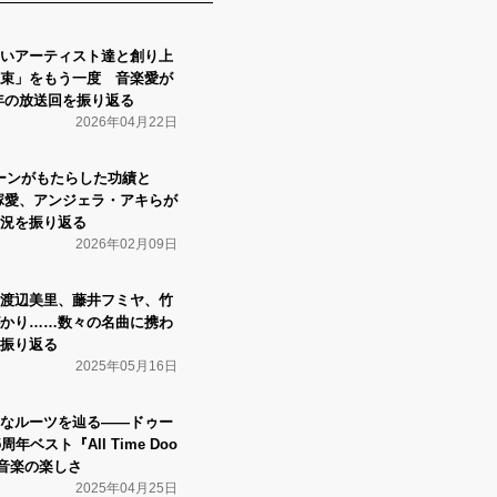
いアーティスト達と創り上
束」をもう一度 音楽愛が
07年の放送回を振り返る
2026年04月22日
シーンがもたらした功績と
大塚愛、アンジェラ・アキらが
況を振り返る
2026年02月09日
渡辺美里、藤井フミヤ、竹
かり……数々の名曲に携わ
振り返る
2025年05月16日
なルーツを辿る――ドゥー
ベスト『All Time Doo
った音楽の楽しさ
2025年04月25日