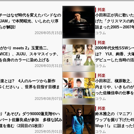
邦楽
チーはなぜ時代を変えたバンドなの
小田和正が共に歌いた
HT-JAM」で本間昭光、いしわたり淳
げた「クリスマスの約
らが解説!
詰まった2005～20
2026年05月15日
コラム
邦楽
がかり meets 2』玉置浩二、
2000年代女性SSW
TWICE）、JUJU、スキマスイッチ、
は? YUI、絢香、
を自身のカラーに染め上げる
デビューした当時の活
2026年03月31日
コラム
邦楽
音楽とは? 4人のルーツから新作
小田和正、槇原敬之、
ONGください』、世界を目指す目標ま
内まりや、いきものが
った佐橋佳幸の仕事を
2025年08月07日
コラム
邦楽
り『あそび』ダウ90000蓮見翔やハ
鈴木雅之の〈マニア〉
ンバート佐藤良成が参加 多様な試み
ワップを掘り下げた45周年
王道を進む〈2回目の1枚目〉
Wop ! !』 に詰ま
2025年05月01日
コラム