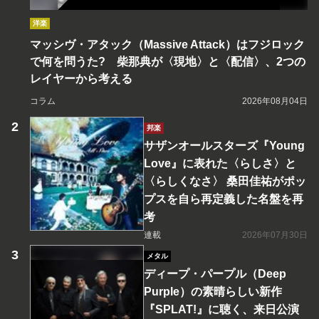
洋楽
マッシヴ・アタック（Massive Attack）はフジロック
で何を問うた? 柴那典が〈現地〉と〈配信〉、2つの
レイヤーから考える
コラム
2026年08月04日
邦楽
サザンオールスターズ『Young
Love』に表れた〈らしさ〉と
〈らしくなさ〉 桑田佳祐がポッ
プスを自ら再定義した名盤を再
考
連載
2026年07月30日
メタル
ディープ・パープル（Deep
Purple）の素晴らしい新作
『SPLAT!』に聴く、来日公演