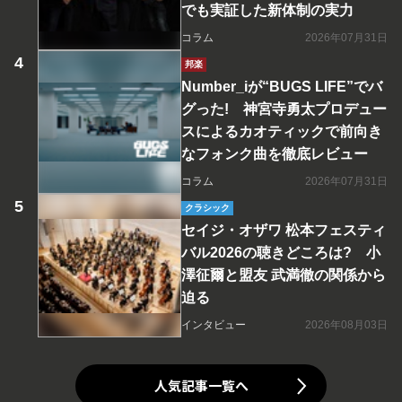
でも実証した新体制の実力
コラム
2026年07月31日
邦楽
Number_iが“BUGS LIFE”でバ
グった! 神宮寺勇太プロデュー
スによるカオティックで前向き
なフォンク曲を徹底レビュー
コラム
2026年07月31日
クラシック
セイジ・オザワ 松本フェスティ
バル2026の聴きどころは? 小
澤征爾と盟友 武満徹の関係から
迫る
インタビュー
2026年08月03日
人気記事一覧へ