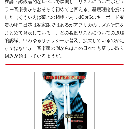
在論・認識論的なレベルで展開し、リズムについてポピュ
ラー音楽側からおそらく初めてと言える、基礎理論を提出
した（そういえば菊地の相棒であり
dCprG
のキーボード奏
者の
坪口昌恭
は私家版ではあるがアフリカのリズム研究を
まとめて発表している）。どの程度リズムについての原理
的認識、いわゆるリテラシーが普及、拡大しているのか定
かではないが、音楽家の側からはこの日本でも新しい取り
組みが始まっているようだ。