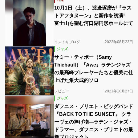
10月1日（土）、渡邊琢磨が『ラス
トアフタヌーン』と新作を初演!
富士山を望む河口湖円形ホールにて
イントキブログ
2022年08月23日
ジャズ
サミー・ティボー（Samy
Thiebault）『Awe』ラテンジャズ
の最高峰プレーヤーたちと優美に仕
上げた集大成的ソロ
レビュー
2021年10月27日
ジャズ
ダフニス・プリエト・ビッグバンド
『BACK TO THE SUNSET』 クラ
ーヴェの捧げ物―ラテン・ジャズ・
ドラマー、ダフニス・プリエトの最
新プロジェクト