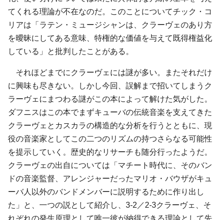
てくれる理論が不在なのだ。このことについて
チック・コ
リア
は「ラテン・ミュージシャンは、クラーヴェのあり方
を曖昧にしてある意味、特権的な価値を与えて既得権益化
している」と批判したことがある。
それほどまでにクラーヴェには謎が多い。またそれだけ
に興味も尽きない。しかし今回、誤解まで招いてしまうク
ラーヴェにまつわる謎がこの本によって解けた気がした。
ダフニスはこの本でまずキューバの伝統音楽を支えてきた
クラーヴェとカスカラの構造的な分析を行うとともに、現
役の音楽家としてこの二つのリズムの持つさらなる可能性
を提示していく。歴史的なリサーチも随分行ったようだ。
クラーヴェの出自については「
マチート
時代に、そのバン
ドの音楽監督、アレンジャーだった
マリオ・バウザ
がキュ
ーバ人以外のバンドメンバーに説明するために作り出し
た」と、一つの説として紹介し、3-2／2-3クラーヴェ、そ
れぞれの発生原理として唯一彼が納得できる理論として先