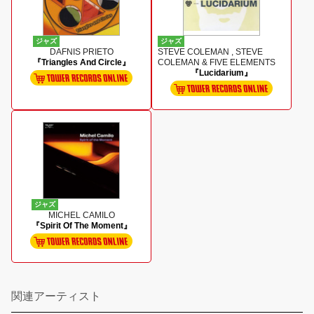
ジャズ
ジャズ
DAFNIS PRIETO
STEVE COLEMAN , STEVE
『Triangles And Circle』
COLEMAN & FIVE ELEMENTS
『Lucidarium』
ジャズ
MICHEL CAMILO
『Spirit Of The Moment』
関連アーティスト