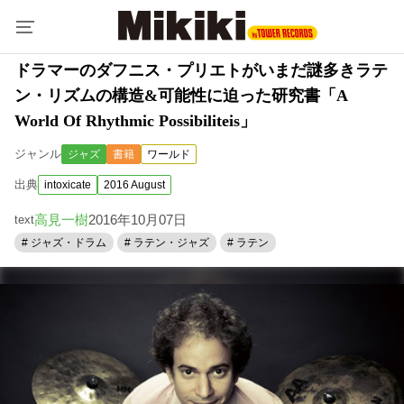
ドラマーのダフニス・プリエトがいまだ謎多きラテ
ン・リズムの構造&可能性に迫った研究書「A
World Of Rhythmic Possibiliteis」
ジャンル
ジャズ
書籍
ワールド
出典
intoxicate
2016 August
高見一樹
2016年10月07日
text
# ジャズ・ドラム
# ラテン・ジャズ
# ラテン