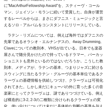
に”MacArthurFellowship Award”を、スティーヴ・コール
マン、
ジェイソン・モラン
に続いて受賞した。自身が運営
するレーベルからは、まさにダフニス・ミュージックと言
えるソロ・アルバムをコンスタントにリリースしている。
ラテン・リズムについては、例えば海外ではダフニスの
先輩である
オラシオ・エルナンデス
の、4way Drumming,
Claveについての教則本、VHSが出ている。日本でも楽器
屋さんで随分見かけたので持っているドラマー、パーカッ
ショニストも意外といるのではないだろうか。こうした教
則本、メディアが、ラテンの基本、つまりジャズに於ける
スウィングに当たるラテン・グルーヴの基本単位であるク
ラーヴェの基礎情報を供給しつづけ、クラーヴェは可視化
されてきた。しかし未だにキューバの外に育った多くの音
楽家にとってクラーヴェは、謎でありつづけている。例え
ば構造的に3-2, 2-3の二種類に分けられるクラーヴェの変
化、使い分けについては未だに具体的な判断の基準を与え