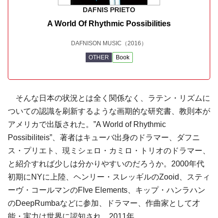
DAFNIS PRIETO
A World Of Rhythmic Possibilities
DAFNISON MUSIC
（2016）
OTHER
Book
そんな日本の状況とは全く関係なく、ラテン・リズムに
ついての認識を刷新するような画期的な研究書、教則本が
アメリカで出版された。”A World of Rhythmic
Possibiliteis”、著者はキューバ出身のドラマー、
ダフニ
ス・プリエト
、現
ミシェロ・カミロ・トリオ
のドラマー、
と紹介すれば少しは分かりやすいのだろうか。2000年代
初期にNYに上陸、
ヘンリー・スレッギル
の
Zooid
、
スティ
ーヴ・コールマン
の
FIve Elements
、
キップ・ハンラハン
の
DeepRumba
などに参加、ドラマー、作曲家として才
能・実力は世界に認知され、2011年