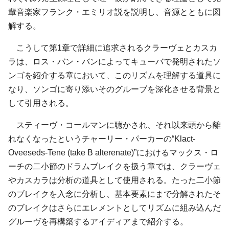
輩音楽家
フランク・エミリオ
説を説明し、音源とともに図
解する。
こうして第1章で詳細に追求されるクラーヴェとカスカ
ラは、
ロス・バン・バン
によってキューバで発明されたソ
ンゴを紹介する章において、このリズムを理解する道具に
なり、ソンゴに寄り添いそのグルーブを深化させる背景と
して引用される。
スティーヴ・コールマンに聴かされ、それ以来頭から離
れなくなったという
チャーリー・パーカー
の“Klact-
Oveeseds-Tene (take B alterenate)”における
マックス・ロ
ーチ
の二小節のドラムブレイクを扱う章では、クラーヴェ
やカスカラは分析の道具として使用される。たった二小節
のブレイクを入念に分析し、基本要素にまで分解されたそ
のブレイクはさらにエレメントとしてリズムに組み込んだ
グルーヴを再構築するアイディアまで紹介する。