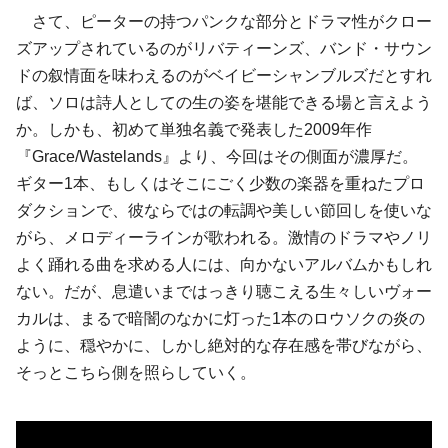
さて、ピーターの持つ
パンク
な部分とドラマ性がクロー
ズアップされているのがリバティーンズ、バンド・サウン
ドの叙情面を味わえるのが
ベイビーシャンブルズ
だとすれ
ば、ソロは詩人としての生の姿を堪能できる場と言えよう
か。しかも、初めて単独名義で発表した2009年作
『Grace/Wastelands』より、今回はその側面が濃厚だ。
ギター1本、もしくはそこにごく少数の楽器を重ねたプロ
ダクションで、彼ならではの転調や美しい節回しを使いな
がら、メロディーラインが歌われる。激情のドラマやノリ
よく踊れる曲を求める人には、向かないアルバムかもしれ
ない。だが、息遣いまではっきり聴こえる生々しいヴォー
カルは、まるで暗闇のなかに灯った1本のロウソクの炎の
ように、穏やかに、しかし絶対的な存在感を帯びながら、
そっとこちら側を照らしていく。