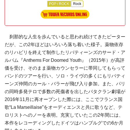
POP / ROCK
Rock
刹那的な人生を歩んでいると思われ続けてきたピーター
だが、この2年ほどはいろいろ落ち着いた様子。薬物依存
のリハビリを終えて制作した
リバティーンズ
のサード・ア
ルバム『Anthems For Doomed Youth』（2015年）が高評
価を受け、そのまま薬物カウンセラーに帯同してもらって
バンドのツアーを行い、ソロ・ライヴの多くにもリバティ
ーンズ仲間の
カール・バラー
が飛び入り参加。また、パリ
の同時多発テロで多数の死傷者を出したバタクラン劇場が
2016年11月に再オープンした際には、ここでフランス国
歌“La Marseillaise”をオーディエンスと共に歌うなど、テ
ロリストへのノーを表明。充実していたこの2年間には、
本作をレコーディングしたドイツはハンブルグでの6か月