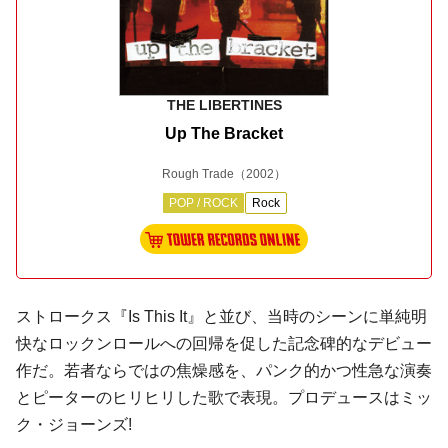
THE LIBERTINES
Up The Bracket
Rough Trade
（2002）
POP / ROCK
Rock
ストロークス
『Is This It』と並び、当時のシーンに単純明
快な
ロックンロール
への回帰を促した記念碑的なデビュー
作だ。若者ならではの焦燥感を、
パンク
的かつ性急な演奏
とピーターのヒリヒリした歌で表現。プロデュースは
ミッ
ク・ジョーンズ
!