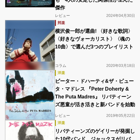
傑作
レビュー
2024年04月30日
邦楽
横沢俊一郎が選曲! 〈好きな歌詞〉
〈好きなヴォーカリスト〉〈魂の
10曲〉で選んだ3つのプレイリスト
コラム
2020年03月18日
洋楽
ピーター・ドハーティ&ザ・ピュー
タ・マドレス 『Peter Doherty &
The Puta Madres』 リバティーン
ズ悪童が活き活きと新バンドを始動
レビュー
2019年05月22日
洋楽
リバティーンズのゲイリーが発掘し
た10代バンド、ジャックスがリバ