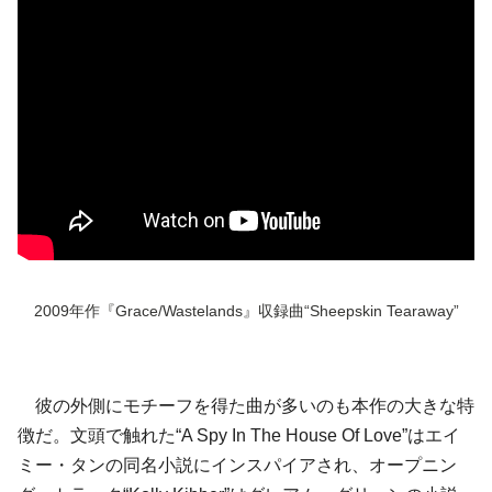
2009年作『Grace/Wastelands』収録曲“Sheepskin Tearaway”
彼の外側にモチーフを得た曲が多いのも本作の大きな特
徴だ。文頭で触れた“A Spy In The House Of Love”は
エイ
ミー・タン
の同名小説にインスパイアされ、オープニン