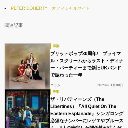
PETER DOHERTY オフィシャルサイト
関連記事
洋楽
ブリットポップ30周年! プライマ
ル・スクリームからラスト・ディナ
ー・パーティーまで新旧UKバンド
で賑わった一年
コラム
2025年01月08日
洋楽
ザ・リバティーンズ（The
Libertines）『All Quiet On The
Eastern Esplanade』シンガロング
必須なナンバーにレゲエやブルース
も 4人の安定した関係性が生んだ