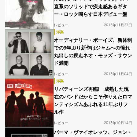
直系のソリッドで疾走感あるギタ
ー・ロック鳴らす日本デビュー盤
レビュー
2015年11月27日
洋楽
オーディナリー・ボーイズ、新体制
での9年ぶり新作はジャムへの憧れ
丸出しの疾走ネオ・モッズ・サウン
ド満開
レビュー
2015年11月04日
洋楽
リバティーンズ再臨! 成熟した現
在のバンドだからこそ作りえたロマ
ンティシズムあふれる11年ぶりフ
ル作
レビュー
2015年10月14日
パーマ・ヴァイオレッツ、ジョン・