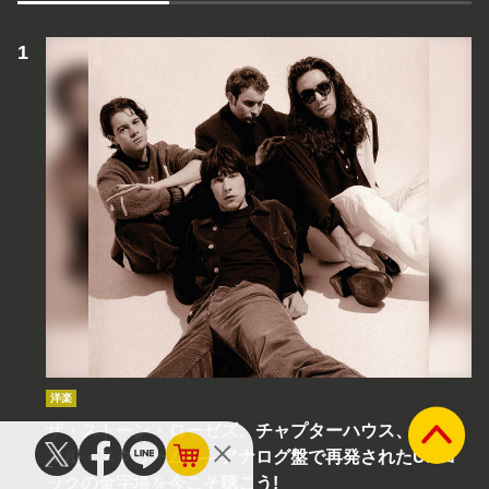
洋楽
ザ・ストーン・ローゼズ、チャプターハウス、プライ
マル・スクリーム――アナログ盤で再発されたUKロ
ックの金字塔を今こそ聴こう!