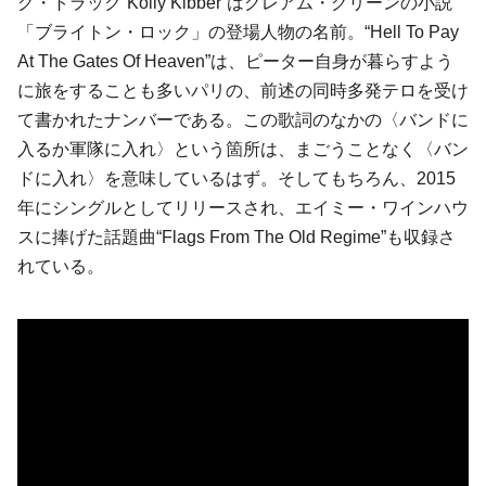
グ・トラック“Kolly Kibber”は
グレアム・グリーン
の小説
「ブライトン・ロック」の登場人物の名前。“Hell To Pay
At The Gates Of Heaven”は、ピーター自身が暮らすよう
に旅をすることも多いパリの、前述の同時多発テロを受け
て書かれたナンバーである。この歌詞のなかの〈バンドに
入るか軍隊に入れ〉という箇所は、まごうことなく〈バン
ドに入れ〉を意味しているはず。そしてもちろん、2015
年にシングルとしてリリースされ、
エイミー・ワインハウ
ス
に捧げた話題曲“Flags From The Old Regime”も収録さ
れている。