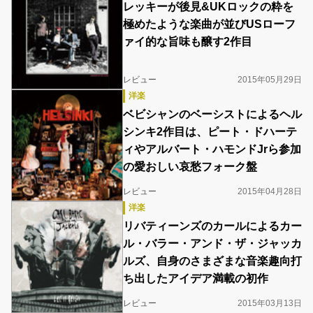
レッキーが後見&UKロックの粋を
極めたような楽曲が並びUSローフ
ァイ的な旨味も醸す2作目
レビュー
2015年05月29日
洋楽
ベビシャンのベーシストによるヘル
シンキ2作目は、ピート・ドハーテ
ィやアルバート・ハモンドJrら参加
の愛おしい哀愁フォーク盤
レビュー
2015年04月28日
洋楽
リバティーンズのカールによるカー
ル・バラー・アンド・ザ・ジャッカ
ルズ、自身のさまざまな音楽趣向打
ち出したアイデア満載の初作
レビュー
2015年03月13日