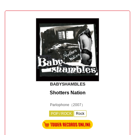
BABYSHAMBLES
Shotters Nation
Parlophone
（2007）
POP / ROCK
Rock