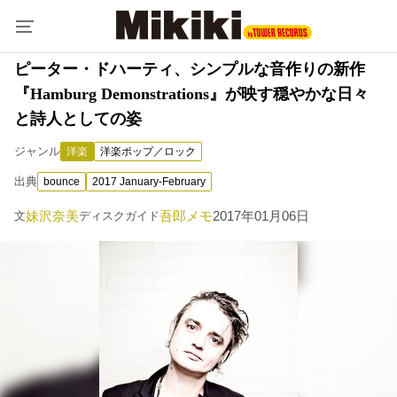
ピーター・ドハーティ、シンプルな音作りの新作
『Hamburg Demonstrations』が映す穏やかな日々
と詩人としての姿
ジャンル
洋楽
洋楽ポップ／ロック
出典
bounce
2017 January-February
妹沢奈美
吾郎メモ
2017年01月06日
文
ディスクガイド