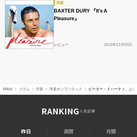
洋楽
BAXTER DURY 『It's A
Pleasure』
レビュー
2014年12月03日
Mikiki
コラム
洋楽
洋楽ポップ／ロック
ピーター・ドハーティ、シンプル
RANKING
人気記事
昨日
週間
月間