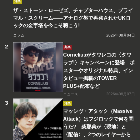
洋楽
ザ・ストーン・ローゼズ、チャプターハウス、プライ
マル・スクリーム――アナログ盤で再発されたUKロ
ックの金字塔を今こそ聴こう!
コラム
2026年08月04日
邦楽
Corneliusがタワレコの〈タワ
ラブ!〉キャンペーンに登場 ポ
スターやオリジナル特典、イン
タビュー掲載のTOWER
PLUS+配布など
ニュース
2026年08月07日
洋楽
マッシヴ・アタック（Massive
Attack）はフジロックで何を問
うた? 柴那典が〈現地〉と
〈配信〉、2つのレイヤーから