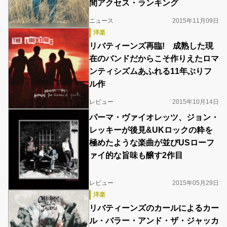
間アクセス・ランキング
ニュース
2015年11月09日
洋楽
リバティーンズ再臨! 成熟した現
在のバンドだからこそ作りえたロマ
ンティシズムあふれる11年ぶりフ
ル作
レビュー
2015年10月14日
パーマ・ヴァイオレッツ、ジョン・
レッキーが後見&UKロックの粋を
極めたような楽曲が並びUSローフ
ァイ的な旨味も醸す2作目
レビュー
2015年05月29日
洋楽
リバティーンズのカールによるカー
ル・バラー・アンド・ザ・ジャッカ