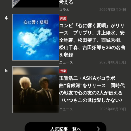
考える
コラム
2026年08月04日
邦楽
コンピ『心に響く夏唄』がリリ
ース プリプリ、井上陽水、安
全地帯、松田聖子、西城秀樹、
松山千春、吉田拓郎ら36の名曲
を収録
ニュース
2023年06月13日
邦楽
玉置浩二・ASKAがコラボ
曲“音銀河”をリリース 同時代
の戦友で心の友の2人が伝える
〈いつもこの世は愛しかない〉
ニュース
2026年08月08日
人気記事一覧へ