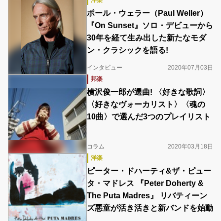
洋楽
ポール・ウェラー（Paul Weller）
『On Sunset』ソロ・デビューから
30年を経て生み出した新たなモダ
ン・クラシックを語る!
インタビュー
2020年07月03日
邦楽
横沢俊一郎が選曲! 〈好きな歌詞〉
〈好きなヴォーカリスト〉〈魂の
10曲〉で選んだ3つのプレイリスト
コラム
2020年03月18日
洋楽
ピーター・ドハーティ&ザ・ピュー
タ・マドレス 『Peter Doherty &
The Puta Madres』 リバティーン
ズ悪童が活き活きと新バンドを始動