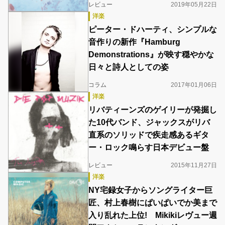
レビュー
2019年05月22日
洋楽
ピーター・ドハーティ、シンプルな
音作りの新作『Hamburg
Demonstrations』が映す穏やかな
日々と詩人としての姿
コラム
2017年01月06日
洋楽
リバティーンズのゲイリーが発掘し
た10代バンド、ジャックスがリバ
直系のソリッドで疾走感あるギタ
ー・ロック鳴らす日本デビュー盤
レビュー
2015年11月27日
洋楽
NY宅録女子からソングライター巨
匠、村上春樹にぱいぱいでか美まで
入り乱れた上位! Mikikiレヴュー週