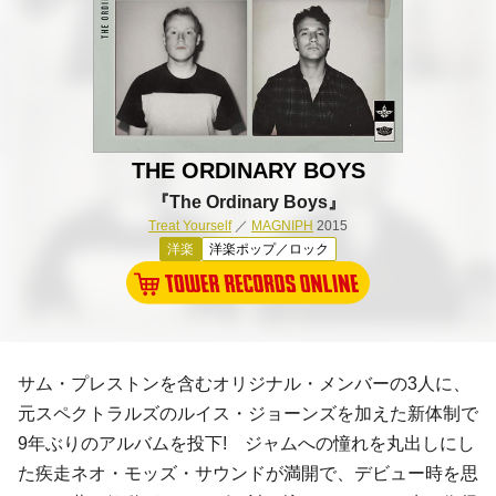
THE ORDINARY BOYS
『The Ordinary Boys』
Treat Yourself
／
MAGNIPH
2015
洋楽
洋楽ポップ／ロック
サム・プレストン
を含むオリジナル・メンバーの3人に、
元
スペクトラルズ
の
ルイス・ジョーンズ
を加えた新体制で
9年ぶりのアルバムを投下!
ジャム
への憧れを丸出しにし
た疾走ネオ・モッズ・サウンドが満開で、デビュー時を思