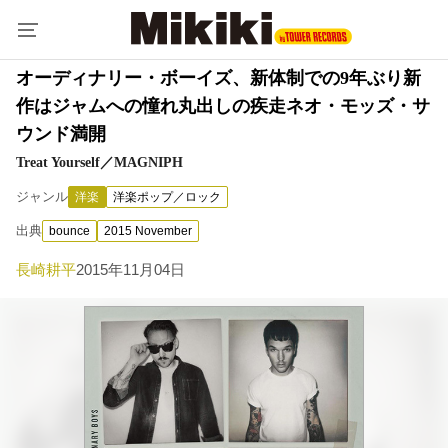
オーディナリー・ボーイズ、新体制での9年ぶり新
作はジャムへの憧れ丸出しの疾走ネオ・モッズ・サ
ウンド満開
Treat Yourself／MAGNIPH
ジャンル
洋楽
洋楽ポップ／ロック
出典
bounce
2015 November
長崎耕平
2015年11月04日