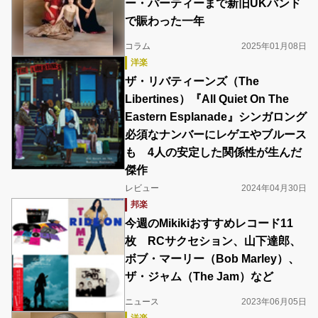
ー・パーティーまで新旧UKバンド
で賑わった一年
コラム
2025年01月08日
洋楽
ザ・リバティーンズ（The
Libertines）『All Quiet On The
Eastern Esplanade』シンガロング
必須なナンバーにレゲエやブルース
も 4人の安定した関係性が生んだ
傑作
レビュー
2024年04月30日
邦楽
今週のMikikiおすすめレコード11
枚 RCサクセション、山下達郎、
ボブ・マーリー（Bob Marley）、
ザ・ジャム（The Jam）など
ニュース
2023年06月05日