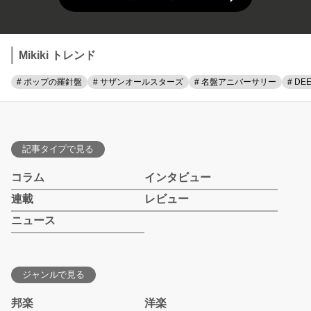
Mikiki トレンド
# ポップの羅針盤
# サザンオールスターズ
# 名盤アニバーサリー
# DE
記事タイプで見る
コラム
インタビュー
連載
レビュー
ニュース
ジャンルで見る
邦楽
洋楽