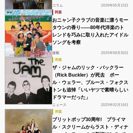
コラム
2026年05月15日
邦楽
おニャン子クラブの音楽に漂うモー
タウンの香り――80年代洋楽のト
レンドを巧みに取り入れたアイドル
ソングを考察
連載
2025年09月30日
洋楽
ザ・ジャムのリック・バックラー
（Rick Buckler）が死去 ポー
ル・ウェラー、ブルース・フォクス
トンも追悼「いいヤツで素晴らしい
ドラマーだった」
ニュース
2025年02月19日
洋楽
ブリットポップ30周年! プライマ
ル・スクリームからラスト・ディナ