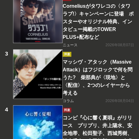
Corneliusがタワレコの〈タワ
ラブ!〉キャンペーンに登場 ポ
スターやオリジナル特典、イン
タビュー掲載のTOWER
PLUS+配布など
ニュース
2026年08月07日
洋楽
マッシヴ・アタック（Massive
Attack）はフジロックで何を問
うた? 柴那典が〈現地〉と
〈配信〉、2つのレイヤーから
考える
コラム
2026年08月04日
邦楽
コンピ『心に響く夏唄』がリリ
ース プリプリ、井上陽水、安
全地帯、松田聖子、西城秀樹、