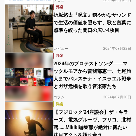
レビュー
2025年06月02日
邦楽
折坂悠太『呪文』穏やかなサウンド
で生活の価値を照らす、歌と言葉に
照準を絞った間口の広い4枚目
レビュー
2024年07月22日
邦楽
2024年のプロテストソング――マ
ックルモアから曽我部恵一、七尾旅
人までパレスチナ・イスラエル戦争
とガザ危機を歌う音楽家たち
コラム
2024年07月20日
洋楽
【フジロック’24座談会】ザ・キラ
ーズ、電気グルーヴ、フリコ、北村
蕗......Mikiki編集部が絶対に観たい
注目アクトを語り合う