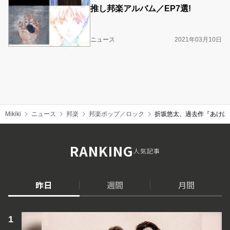
推し邦楽アルバム／EP7選!
ニュース
2021年03月10日
Mikiki
ニュース
邦楽
邦楽ポップ／ロック
折坂悠太、過去作『あけぼ
RANKING
人気記事
昨日
週間
月間