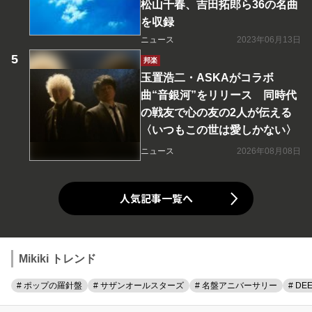
松山千春、吉田拓郎ら36の名曲
を収録
ニュース
2023年06月13日
邦楽
玉置浩二・ASKAがコラボ
曲“音銀河”をリリース 同時代
の戦友で心の友の2人が伝える
〈いつもこの世は愛しかない〉
ニュース
2026年08月08日
人気記事一覧へ
Mikiki トレンド
# ポップの羅針盤
# サザンオールスターズ
# 名盤アニバーサリー
# DE