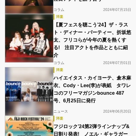
コラム
2024年07月15日
洋楽
【夏フェスを聴こう’24】ザ・ラス
ト・ディナー・パーティー、折坂悠
太、フリコらが今年の夏を熱くす
る! 注目アクトを作品とともに紹
介
コラム
2024年07月01日
洋楽
ハイエイタス・カイヨーテ、倉木麻
衣、Cody・Lee(李)が表紙 タワレ
コのフリーマガジンbounce 487
号、6月25日に発行
ニュース
2024年06月20日
洋楽
フジロック’24第2弾ラインナップ&
日割り発表! ノエル・ギャラガー