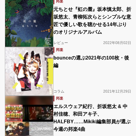
邦楽
元ちとせ『虹の麓』坂本慎太郎、折
坂悠太、青柳拓次らとシンプルな意
匠で優しい歌を聴かせる14年ぶり
のオリジナルアルバム
レビュー
2022年08月02日
邦楽
bounceの選ぶ2021年の100枚・後
編
コラム
2021年12月29日
邦楽
エルスウェア紀行、折坂悠太 & 中
村佳穂、和田アキ子、
HALFBY……Mikiki編集部員が選ぶ
今週の邦楽4曲