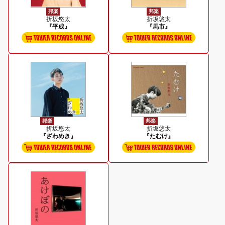
邦楽
邦楽
折坂悠太
折坂悠太
『平成』
『馬市』
邦楽
邦楽
折坂悠太
折坂悠太
『ざわめき』
『たむけ』