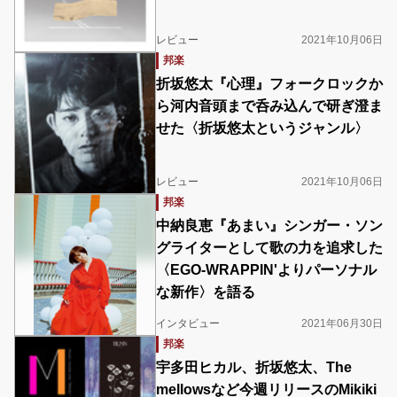
レビュー
2021年10月06日
邦楽
折坂悠太『心理』フォークロックか
ら河内音頭まで呑み込んで研ぎ澄ま
せた〈折坂悠太というジャンル〉
レビュー
2021年10月06日
邦楽
中納良恵『あまい』シンガー・ソン
グライターとして歌の力を追求した
〈EGO-WRAPPIN'よりパーソナル
な新作〉を語る
インタビュー
2021年06月30日
邦楽
宇多田ヒカル、折坂悠太、The
mellowsなど今週リリースのMikiki