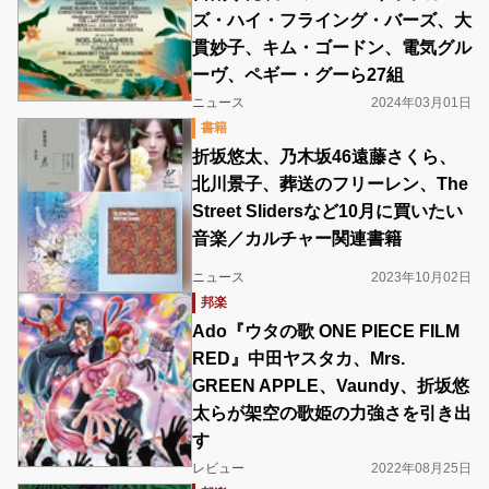
ズ・ハイ・フライング・バーズ、大
貫妙子、キム・ゴードン、電気グル
ーヴ、ペギー・グーら27組
ニュース
2024年03月01日
書籍
折坂悠太、乃木坂46遠藤さくら、
北川景子、葬送のフリーレン、The
Street Slidersなど10月に買いたい
音楽／カルチャー関連書籍
ニュース
2023年10月02日
邦楽
Ado『ウタの歌 ONE PIECE FILM
RED』中田ヤスタカ、Mrs.
GREEN APPLE、Vaundy、折坂悠
太らが架空の歌姫の力強さを引き出
す
レビュー
2022年08月25日