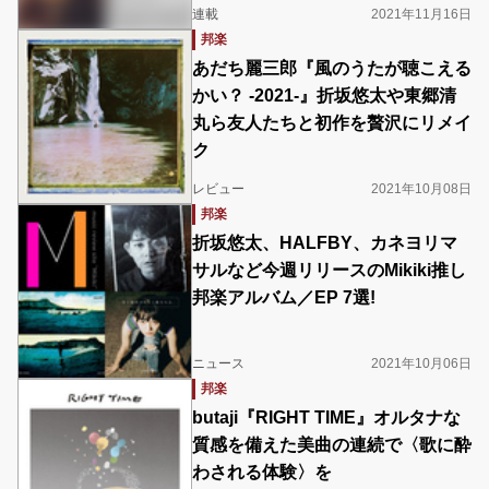
連載
2021年11月16日
邦楽
あだち麗三郎『風のうたが聴こえる
かい？ -2021-』折坂悠太や東郷清
丸ら友人たちと初作を贅沢にリメイ
ク
レビュー
2021年10月08日
邦楽
折坂悠太、HALFBY、カネヨリマ
サルなど今週リリースのMikiki推し
邦楽アルバム／EP 7選!
ニュース
2021年10月06日
邦楽
butaji『RIGHT TIME』オルタナな
質感を備えた美曲の連続で〈歌に酔
わされる体験〉を