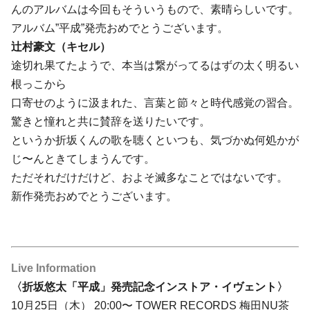
んのアルバムは今回もそういうもので、素晴らしいです。
アルバム”平成”発売おめでとうございます。
辻村豪文（キセル）
途切れ果てたようで、本当は繋がってるはずの太く明るい
根っこから
口寄せのように汲まれた、言葉と節々と時代感覚の習合。
驚きと憧れと共に賛辞を送りたいです。
というか折坂くんの歌を聴くといつも、気づかぬ何処かが
じ〜んときてしまうんです。
ただそれだけだけど、およそ滅多なことではないです。
新作発売おめでとうございます。
Live Information
〈折坂悠太「平成」発売記念インストア・イヴェント〉
10月25日（木） 20:00〜 TOWER RECORDS 梅田NU茶