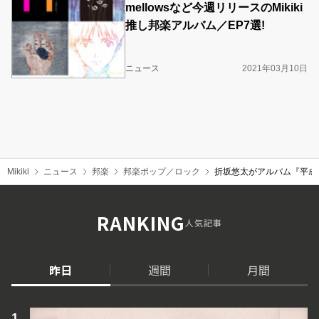
mellowsなど今週リリースのMikiki
推し邦楽アルバム／EP7選!
ニュース
2021年03月10日
Mikiki
ニュース
邦楽
邦楽ポップ／ロック
折坂悠太がアルバム『平成
RANKING
人気記事
昨日
週間
月間