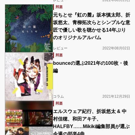
レビュー
2022年08月25日
邦楽
元ちとせ『虹の麓』坂本慎太郎、折
坂悠太、青柳拓次らとシンプルな意
匠で優しい歌を聴かせる14年ぶり
のオリジナルアルバム
レビュー
2022年08月02日
邦楽
bounceの選ぶ2021年の100枚・後
編
コラム
2021年12月29日
邦楽
エルスウェア紀行、折坂悠太 & 中
村佳穂、和田アキ子、
HALFBY……Mikiki編集部員が選ぶ
今週の邦楽4曲