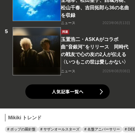
全地帯、松田聖子、西城秀樹、
松山千春、吉田拓郎ら36の名曲
を収録
ニュース
2023年06月13日
邦楽
玉置浩二・ASKAがコラボ
曲“音銀河”をリリース 同時代
の戦友で心の友の2人が伝える
〈いつもこの世は愛しかない〉
ニュース
2026年08月08日
人気記事一覧へ
Mikiki トレンド
# ポップの羅針盤
# サザンオールスターズ
# 名盤アニバーサリー
# DE