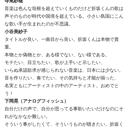
寺尾紗穂
音楽は色んな垣根を超えていくものだけど折坂くんの歌は
声そのものが時代や国境を超えている。小さい島国にこん
な歌い手が生まれたのが不思議。
小谷美紗子
タイトルが良い。一曲目から良い。折坂くんは本物で貴
重。
本物とか偽物とか、ある様でない、ない様である。
モテたい、目立ちたい、歌が上手いと示したい、
いらぬ承認欲求が感じられない音楽は、日本には少ない。
音を作りたい、奏でたい、その気持ちと才能が揃った、
名実ともにアーティストの中のアーティスト。おめでと
う！
下岡晃（アナログフィッシュ）
自分だけの声で、自分が思ってる事歌いたいだけなのにそ
れがなかなか難しい。
そういう事がしたくて、そういうものが聴きたい。折坂く