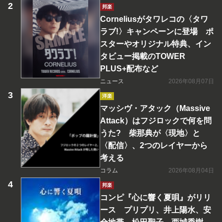
邦楽
Corneliusがタワレコの〈タワ
ラブ!〉キャンペーンに登場 ポ
スターやオリジナル特典、イン
タビュー掲載のTOWER
PLUS+配布など
ニュース
2026年08月07日
洋楽
マッシヴ・アタック（Massive
Attack）はフジロックで何を問
うた? 柴那典が〈現地〉と
〈配信〉、2つのレイヤーから
考える
コラム
2026年08月04日
邦楽
コンピ『心に響く夏唄』がリリ
ース プリプリ、井上陽水、安