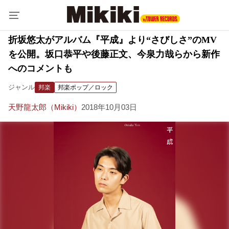
折坂悠太がアルバム『平成』より“さびしさ”のMV
を公開。坂口恭平や後藤正文、今泉力哉らから新作
へのコメントも
ジャンル
邦楽
邦楽ポップ／ロック
天野龍太郎（Mikiki）
2018年10月03日