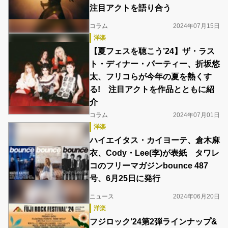
注目アクトを語り合う
コラム
2024年07月15日
洋楽
【夏フェスを聴こう’24】ザ・ラス
ト・ディナー・パーティー、折坂悠
太、フリコらが今年の夏を熱くす
る! 注目アクトを作品とともに紹
介
コラム
2024年07月01日
洋楽
ハイエイタス・カイヨーテ、倉木麻
衣、Cody・Lee(李)が表紙 タワレ
コのフリーマガジンbounce 487
号、6月25日に発行
ニュース
2024年06月20日
洋楽
フジロック’24第2弾ラインナップ&