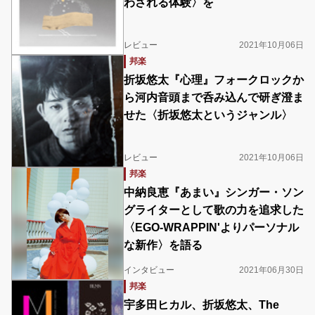
わされる体験〉を
レビュー
2021年10月06日
邦楽
折坂悠太『心理』フォークロックか
ら河内音頭まで呑み込んで研ぎ澄ま
せた〈折坂悠太というジャンル〉
レビュー
2021年10月06日
邦楽
中納良恵『あまい』シンガー・ソン
グライターとして歌の力を追求した
〈EGO-WRAPPIN'よりパーソナル
な新作〉を語る
インタビュー
2021年06月30日
邦楽
宇多田ヒカル、折坂悠太、The