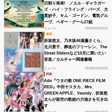
日割り発表! ノエル・ギャラガー
ズ・ハイ・フライング・バーズ、大
貫妙子、キム・ゴードン、電気グル
ーヴ、ペギー・グーら27組
ニュース
2024年03月01日
書籍
折坂悠太、乃木坂46遠藤さくら、
北川景子、葬送のフリーレン、The
Street Slidersなど10月に買いたい
音楽／カルチャー関連書籍
ニュース
2023年10月02日
邦楽
Ado『ウタの歌 ONE PIECE FILM
RED』中田ヤスタカ、Mrs.
GREEN APPLE、Vaundy、折坂悠
太らが架空の歌姫の力強さを引き出
す