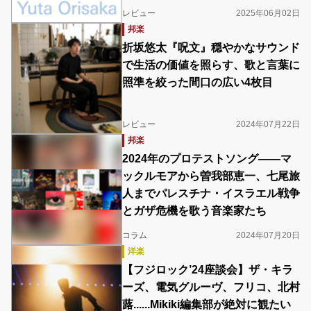
レビュー
2025年06月02日
邦楽
折坂悠太『呪文』穏やかなサウンド
で生活の価値を照らす、歌と言葉に
照準を絞った間口の広い4枚目
レビュー
2024年07月22日
邦楽
2024年のプロテストソング――マ
ックルモアから曽我部恵一、七尾旅
人までパレスチナ・イスラエル戦争
とガザ危機を歌う音楽家たち
コラム
2024年07月20日
洋楽
【フジロック’24座談会】ザ・キラ
ーズ、電気グルーヴ、フリコ、北村
蕗......Mikiki編集部が絶対に観たい