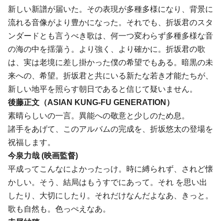
新しい新譜が届いた。その表現が多種多様になり、背景に
流れる音像がより豊かになった。それでも、折坂君のスタ
ンダードとも言うべき歌は、何一つ変わらず多種多様な音
の海の中を揺蕩う。より強く、より確かに。折坂君の歌
は、実は老境に差し掛かった僕の希望でもある。暗黒の未
来への、希望。折坂君と共にいる新たな若き才能たちが、
新しい地平を照らす朝日であると信じて疑いません。
後藤正文（ASIAN KUNG-FU GENERATION）
素晴らしいの一言。異能への敬意と少しのため息。
諸手をあげて、このアルバムの完成を、折坂悠太の登場を
祝福します。
今泉力哉 (映画監督)
平成ってこんなによかったっけ。時に縛られず、されど懐
かしい。そう、結局はもうすでにあって。それ を思い出
したり、大切にしたり。それだけなんだよなあ、きっと。
歌も自然も。色っぺえなあ。