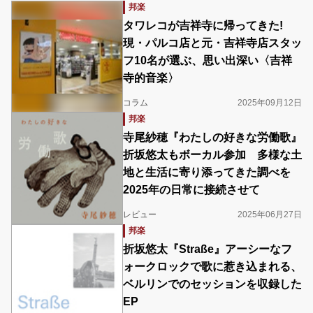
邦楽
タワレコが吉祥寺に帰ってきた!
現・パルコ店と元・吉祥寺店スタッ
フ10名が選ぶ、思い出深い〈吉祥
寺的音楽〉
コラム
2025年09月12日
邦楽
寺尾紗穂『わたしの好きな労働歌』
折坂悠太もボーカル参加 多様な土
地と生活に寄り添ってきた調べを
2025年の日常に接続させて
レビュー
2025年06月27日
邦楽
折坂悠太『Straße』アーシーなフ
ォークロックで歌に惹き込まれる、
ベルリンでのセッションを収録した
EP