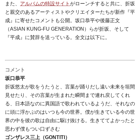
また、
アルバムの特設サイト
がローンチすると共に、折坂
と親交のあるアーティストやクリエイターたちが新作『平
成』に寄せたコメントも公開。坂口恭平や後藤正文
（ASIAN KUNG-FU GENERATION）らが折坂、そして
『平成』に賛辞を送っている。全文は以下に。
コメント
坂口恭平
折坂悠太が歌をうたうと、言葉が踊りだし遠い未来を垣間
見せたり、その言葉が生まれた瞬間まで連れ戻してくれ
る、日本語なのに異国語で歌われているようだ、それなの
に頭に浮かぶのはいつも今の世界。僕が生きている今の世
界の中を彼の歌は自由に駆け抜ける。生きててよかったと
思わず僕もつい口ずさむ
ゴンザレス三上（GONTITI）