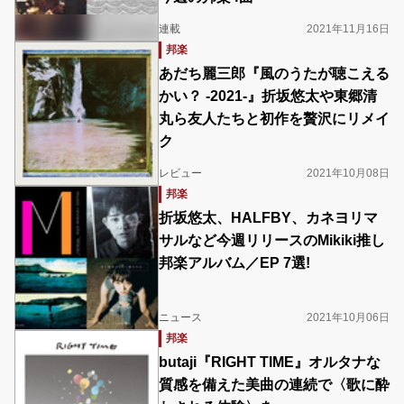
連載
2021年11月16日
邦楽
あだち麗三郎『風のうたが聴こえる
かい？ -2021-』折坂悠太や東郷清
丸ら友人たちと初作を贅沢にリメイ
ク
レビュー
2021年10月08日
邦楽
折坂悠太、HALFBY、カネヨリマ
サルなど今週リリースのMikiki推し
邦楽アルバム／EP 7選!
ニュース
2021年10月06日
邦楽
butaji『RIGHT TIME』オルタナな
質感を備えた美曲の連続で〈歌に酔