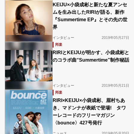
KEIJU×小袋成彬と新たな夏アンセ
ムを生み出したRIRIが語る、新作
『Summertime EP』とその先の世
界
インタビュー
2019年05月27日
邦楽
RIRIとKEIJUが明かす、小袋成彬と
のコラボ曲“Summertime”制作秘話
インタビュー
2019年05月21日
邦楽
RIRI×KEIJU×小袋成彬、眉村ちあ
き、マドンナが表紙で登場! タワ
ーレコードのフリーマガジン
〈bounce〉427号発行
ニュース
2019年05月20日