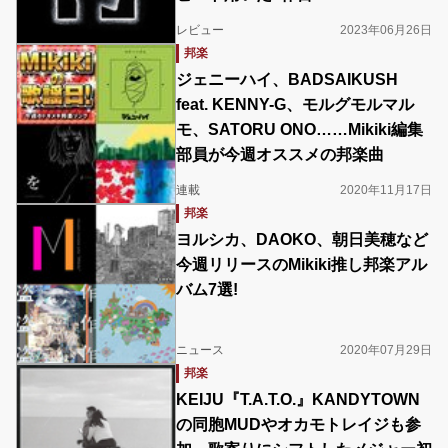
レビュー
2023年06月26日
邦楽
ジェニーハイ、BADSAIKUSH
feat. KENNY-G、モルグモルマル
モ、SATORU ONO……Mikiki編集
部員が今週オススメの邦楽曲
連載
2020年11月17日
邦楽
ヨルシカ、DAOKO、朝日美穂など
今週リリースのMikiki推し邦楽アル
バム7選!
ニュース
2020年07月29日
邦楽
KEIJU『T.A.T.O.』KANDYTOWN
の同胞MUDやオカモトレイジも参