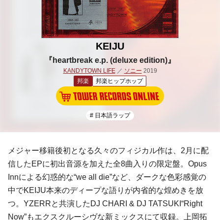
KEIJU
『heartbreak e.p. (deluxe edition)』
KANDYTOWN LIFE
／
ソニー
2019
邦楽
邦楽ヒップホップ
# 日本語ラップ
メジャー移籍後初となる久々のフィジカル作は、2月に配
信したEPに初出音源を加えた全8曲入りの限定盤。Opus
Innによる幻惑的な“we all die”など、ダークな色彩感覚の
中でKEIJU本来のディープな語りが内省的な煌めきを放
つ。YZERRと共演したDJ CHARI & DJ TATSUKI“Right
Now”もエクスクルーシヴな新ミックスにて収録。上岡拓