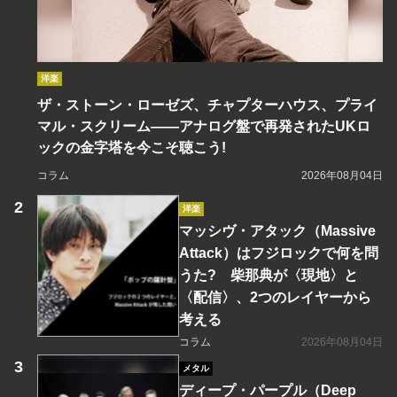
洋楽
ザ・ストーン・ローゼズ、チャプターハウス、プライ
マル・スクリーム――アナログ盤で再発されたUKロ
ックの金字塔を今こそ聴こう!
コラム
2026年08月04日
洋楽
マッシヴ・アタック（Massive
Attack）はフジロックで何を問
うた? 柴那典が〈現地〉と
〈配信〉、2つのレイヤーから
考える
コラム
2026年08月04日
メタル
ディープ・パープル（Deep