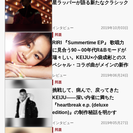
星ラッパーが語る新たなクラシック
インタビュー
2019年10月03日
邦楽
RIRI 『Summertime EP』 歌唱力
に見合う90～00年代R&Bモードが
瑞々しい。KEIJU×小袋成彬とのス
ペシャル・コラボ曲がメインの新作
レビュー
2019年06月24日
邦楽
挑戦して、病んで、戻ってきた
KEIJU――深い内省に満ちた
『heartbreak e.p. (deluxe
edition)』の制作秘話を明かす
インタビュー
2019年05月27日
邦楽