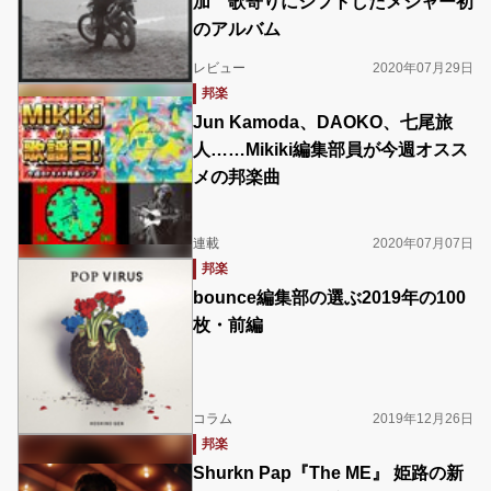
加 歌寄りにシフトしたメジャー初
のアルバム
レビュー
2020年07月29日
邦楽
Jun Kamoda、DAOKO、七尾旅
人……Mikiki編集部員が今週オスス
メの邦楽曲
連載
2020年07月07日
邦楽
bounce編集部の選ぶ2019年の100
枚・前編
コラム
2019年12月26日
邦楽
Shurkn Pap『The ME』 姫路の新