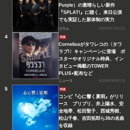
Purple）の素晴らしい新作
『SPLAT!』に聴く、来日公演
でも実証した新体制の実力
コラム
2026年07月31日
邦楽
Corneliusがタワレコの〈タワ
ラブ!〉キャンペーンに登場 ポ
スターやオリジナル特典、イン
タビュー掲載のTOWER
PLUS+配布など
ニュース
2026年08月07日
邦楽
コンピ『心に響く夏唄』がリリ
ース プリプリ、井上陽水、安
全地帯、松田聖子、西城秀樹、
松山千春、吉田拓郎ら36の名曲
を収録