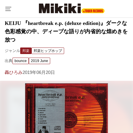
KEIJU 『heartbreak e.p. (deluxe edition)』ダークな
色彩感覚の中、ディープな語りが内省的な煌めきを
放つ
ジャンル
邦楽
邦楽ヒップホップ
出典
bounce
2019 June
轟ひろみ
2019年06月20日