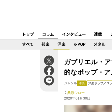
トップ
コラム
インタビュー
連載
すべて
邦楽
洋楽
K-POP
メタル
ガブリエル・アプ
的なポップ・ア
ジャンル
洋楽
洋楽ポップ／ロ
文
桑原シロー
2020年01月30日