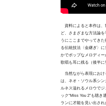
資料によると本作は、世
ど、さまざまな方法論を
うにここまでやってきた
る伝統技法〈金継ぎ〉に当
かでポップなメロディー
歌唱も耳に残る（後半に
当然ながら表現における
は、ネオ・ソウル系シンガ
ルネス溢れるメロウでジ
ック“Miss You 2”
ランに才能を見い出され