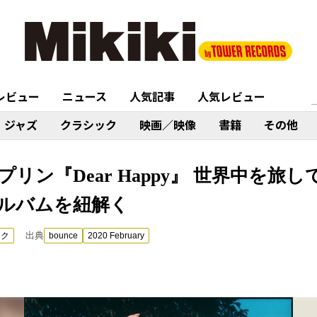
レビュー
ニュース
人気記事
人気レビュー
ジャズ
クラシック
映画／映像
書籍
その他
リン『Dear Happy』 世界中を旅
ルバムを紐解く
出典
ック
bounce
2020 February