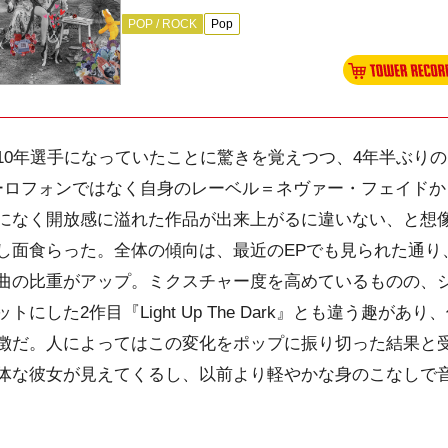
POP / ROCK
Pop
年選手になっていたことに驚きを覚えつつ、4年半ぶりのアルバ
ーロフォンではなく自身のレーベル＝ネヴァー・フェイドか
になく開放感に溢れた作品が出来上がるに違いない、と想
し面食らった。全体の傾向は、最近のEPでも見られた通り
曲の比重がアップ。ミクスチャー度を高めているものの、
にした2作目『Light Up The Dark』とも違う趣が
徴だ。人によってはこの変化をポップに振り切った結果と
体な彼女が見えてくるし、以前より軽やかな身のこなしで