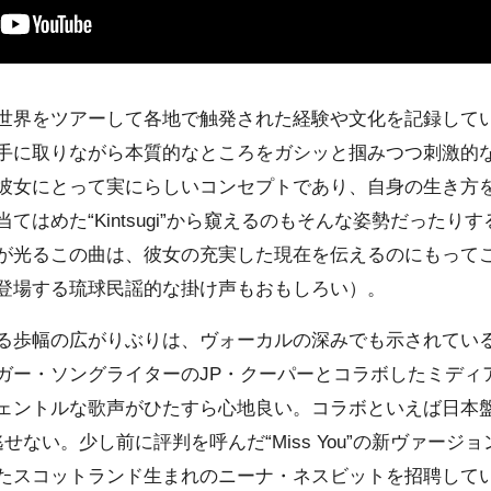
界をツアーして各地で触発された経験や文化を記録して
手に取りながら本質的なところをガシッと掴みつつ刺激的
彼女にとって実にらしいコンセプトであり、自身の生き方
てはめた“Kintsugi”から窺えるのもそんな姿勢だったり
が光るこの曲は、彼女の充実した現在を伝えるのにもって
登場する琉球民謡的な掛け声もおもしろい）。
歩幅の広がりぶりは、ヴォーカルの深みでも示されてい
ー・ソングライターのJP・クーパーとコラボしたミディアム“L
ェントルな歌声がひたすら心地良い。コラボといえば日本
も聴き逃せない。少し前に評判を呼んだ“Miss You”の新ヴァ
たスコットランド生まれのニーナ・ネスビットを招聘して