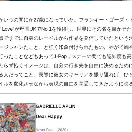
いつの間にか27歳になっていた。フランキー・ゴーズ・
r Of Love”が母国UKでNo.1を獲得し、世界にその名を轟
点ですでに自身のレーベルから作品を発信していたという
ージシャンだこと、と強く印象付けられたもの。やがて絢香や
行ったことなどもあってJ-Popリスナーの間でも認知度も
わらず抱くイメージは、自分の行き先を自由に決めるため
る人だってこと。実際に彼女のキャリアを振り返れば、ひ
イルを変化させながら表現の自由を享受してきたように映
GABRIELLE APLIN
Dear Happy
Never Fade
（2020）