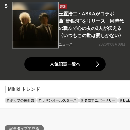
邦楽
玉置浩二・ASKAがコラボ
曲“音銀河”をリリース 同時代
の戦友で心の友の2人が伝える
〈いつもこの世は愛しかない〉
ニュース
2026年08月08日
人気記事一覧へ
Mikiki トレンド
# ポップの羅針盤
# サザンオールスターズ
# 名盤アニバーサリー
# DE
記事タイプで見る