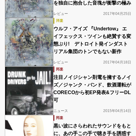
を独自に抱合した音塊が衝撃の極み
レビュー
2017年04月25日
洋楽
ウルフ・アイズ 『Undertow』 エ
イフェックス・ツインも絶賛する変
態ぶり! デトロイト発インダスト
リアル集団のトンでもない新作
レビュー
2017年04月18日
邦楽
注目ノイジシャン剤電を擁するノイ
ズ／ジャンク・バンド、飲酒運転が
CORECOから初EP発表&フリーDL
可
ニュース
2015年04月14日
邦楽
黒い波にさらわれたサウンドをもと
に、あの手この手で聴き手を誘惑す