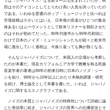
では〈ジャパノイズ〉なる新タームも生まれていたが、秋
田はそのアイコンとしてとりわけ高い人気を誇っていたの
である。いわゆる普通のポップ・ミュージックと比べれば
市場規模は小さいとはいえ、日本発の音楽がひとつの集合
体あるいはムーヴメントとして欧米リスナーを熱狂させた
のはそれが初めてだった。80年代後半から90年代初頭に
かけて日本のノイズ・ミュージシャンたちが続々と欧米市
場に進出していく過程は、今振り返っても胸が熱くなる。
そんなジャパノイズについて、米国人の立場から考察し
たのが本書だ。現在カリフォルニア大学で教鞭を執る民族
音楽学者の著者は89年の初来日時に日本のノイズ・シー
ンを知り、98年から10年以上にわたり本格的調査・研究
を続け、博士論文として本書を書いた。いわば、ジャパノ
イズに関するエスノグラフィである。
ノイズの本質とジャパノイズの特殊性について詳細に論
じた巻頭章に続き、ジャパノイズの世界への伝播状況とそ