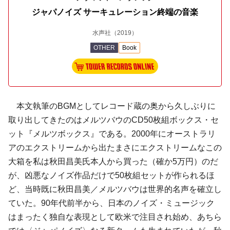
ジャパノイズ サーキュレーション終端の音楽
水声社
（2019）
OTHER
Book
本文執筆のBGMとしてレコード蔵の奥から久しぶりに
取り出してきたのはメルツバウのCD50枚組ボックス・セ
ット『メルツボックス』である。2000年にオーストラリ
アのエクストリームから出たまさにエクストリームなこの
大箱を私は秋田昌美氏本人から買った（確か5万円）のだ
が、凶悪なノイズ作品だけで50枚組セットが作られるほ
ど、当時既に秋田昌美／メルツバウは世界的名声を確立し
ていた。90年代前半から、日本のノイズ・ミュージック
はまったく独自な表現として欧米で注目され始め、あちら