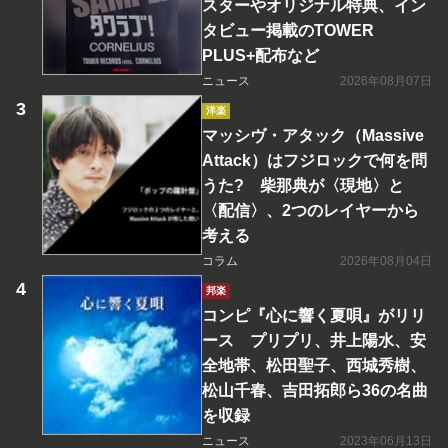
スターやオリジナル特典、イン
タビュー掲載のTOWER
PLUS+配布など
ニュース
2026年08月07日
洋楽
マッシヴ・アタック（Massive
Attack）はフジロックで何を問
うた? 柴那典が〈現地〉と
〈配信〉、2つのレイヤーから
考える
コラム
2026年08月04日
邦楽
コンピ『心に響く夏唄』がリリ
ース プリプリ、井上陽水、安
全地帯、松田聖子、西城秀樹、
松山千春、吉田拓郎ら36の名曲
を収録
ニュース
2023年06月13日