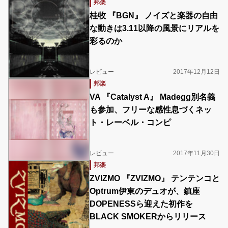
邦楽
桂牧 『BGN』 ノイズと楽器の自由
な動きは3.11以降の風景にリアルを
彩るのか
レビュー
2017年12月12日
邦楽
VA 『Catalyst A』 Madegg別名義
も参加、フリーな感性息づくネッ
ト・レーベル・コンピ
レビュー
2017年11月30日
邦楽
ZVIZMO 『ZVIZMO』 テンテンコと
Optrum伊東のデュオが、鎮座
DOPENESSら迎えた初作を
BLACK SMOKERからリリース