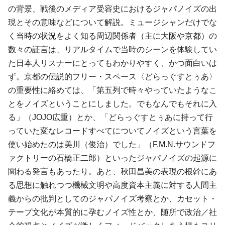
の背景、戦後のメディア受容史におけるジャパノイズの出
現とその意味などについて解説。ミュージシャンだけでな
く当時の状況をよく知る周辺関係者（主に大阪や京都）の
数々の証言は、リアルタイムで当時のシーンを体験してい
た日本人リスナーにとってもわかりやすく、かつ面白いは
ず。京都の伝説的フリー・スペース〈どらっぐすとぅあ〉
の重要性に絡めては、「第五列で時々やっていたようなこ
とをノイズということにしました。でもなんでもそれに入
る」（JOJO広重）とか、「どらっぐすとぅあに持って行
っていた変なレコードすべてについてノイズという言葉を
使い始めたのは美川（俊治）でした」（F.M.N.サウンドフ
ァクトリーの石橋正二郎）といったジャパノイズの起源に
関わる発言もあったり。あと、秋田昌美の表現の根幹にあ
る思想に触れつつ機械文明や高度資本主義に対する人間主
義からの批判としてのジャパノイズ考察とか、カセット・
テープ文化が本質的に孕むノイズ性とか、随所で政治／社