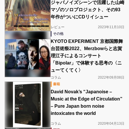
ジャパノイズシーンで活躍した山崎
マゾのソロプロジェクト、その93
年作がついにCDリイシュー
レビュー
2023年11月10日
その他
KYOTO EXPERIMENT 京都国際舞
台芸術祭2022、Merzbowらと志賀
理江子によるコンサート
「Bipolar」で体験する思考の〈ニ
ューてくてく〉
コラム
2022年09月08日
書籍
David Novak’s “Japanoise –
Music at the Edge of Circulation”
– Pure Japan born noise
intoxicates the world
コラム
2020年04月13日