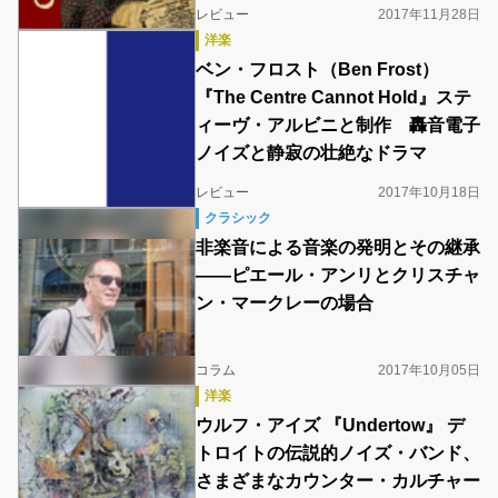
レビュー
2017年11月28日
洋楽
ベン・フロスト（Ben Frost）
『The Centre Cannot Hold』ステ
ィーヴ・アルビニと制作 轟音電子
ノイズと静寂の壮絶なドラマ
レビュー
2017年10月18日
クラシック
非楽音による音楽の発明とその継承
――ピエール・アンリとクリスチャ
ン・マークレーの場合
コラム
2017年10月05日
洋楽
ウルフ・アイズ 『Undertow』 デ
トロイトの伝説的ノイズ・バンド、
さまざまなカウンター・カルチャー