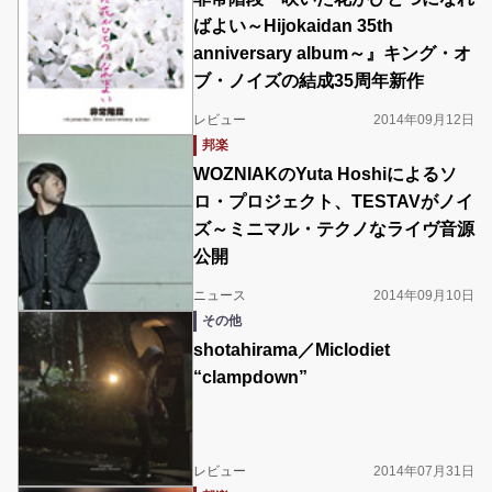
ばよい～Hijokaidan 35th
anniversary album～』キング・オ
ブ・ノイズの結成35周年新作
レビュー
2014年09月12日
邦楽
WOZNIAKのYuta Hoshiによるソ
ロ・プロジェクト、TESTAVがノイ
ズ～ミニマル・テクノなライヴ音源
公開
ニュース
2014年09月10日
その他
shotahirama／Miclodiet
“clampdown”
レビュー
2014年07月31日