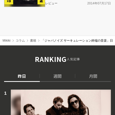
レビュー
2014年07月17日
Mikiki
コラム
書籍
「ジャパノイズ サーキュレーション終端の音楽」日
RANKING
人気記事
昨日
週間
月間