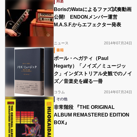
邦楽
BorisのWataによるファズ試奏動画
公開! ENDONメンバー運営
M.A.S.F.からエフェクター発表
ニュース
2014年07月24日
書籍
ポール・へガティ（Paul
Hegarty）「ノイズ／ミュージッ
ク」インダストリアル史観でのノイ
ズ／音楽史を綴る一冊
コラム
2014年07月24日
その他
非常階段 『THE ORIGINAL
ALBUM REMASTERED EDITION
BOX』