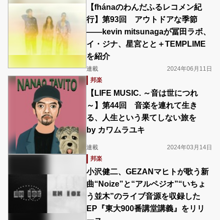
【fhánaのわんだふるレコメン紀
行】第93回 アウトドアな季節
――kevin mitsunagaが冨田ラボ、
イ・ジナ、星宮とと＋TEMPLIME
を紹介
連載
2024年06月11日
邦楽
【LIFE MUSIC. ～音は世につれ
～】第44回 音楽を連れて生き
る、人生という果てしない旅を
by カワムラユキ
連載
2024年03月14日
邦楽
小沢健二、GEZANマヒトが歌う新
曲“Noize”と“アルペジオ”“いちょ
う並木”のライブ音源を収録した
EP『東大900番講堂講義』をリリ