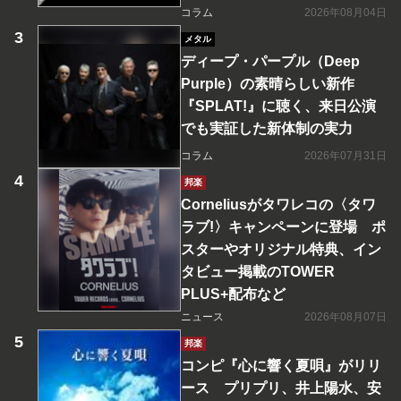
コラム
2026年08月04日
メタル
ディープ・パープル（Deep
Purple）の素晴らしい新作
『SPLAT!』に聴く、来日公演
でも実証した新体制の実力
コラム
2026年07月31日
邦楽
Corneliusがタワレコの〈タワ
ラブ!〉キャンペーンに登場 ポ
スターやオリジナル特典、イン
タビュー掲載のTOWER
PLUS+配布など
ニュース
2026年08月07日
邦楽
コンピ『心に響く夏唄』がリリ
ース プリプリ、井上陽水、安