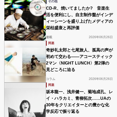
その他
CD-R、焼いてましたか? 音楽生
活を便利にし、自主制作盤がインデ
ィーシーンを盛り上げたメディアの
栄枯盛衰と再評価
連載
2026年06月26日
邦楽
奇妙礼太郎と七尾旅人、孤高の声が
初めて交わる――アコースティック
2マン〈NIGHT LUNCH〉第2弾の
見どころに迫る
コラム
2026年06月26日
邦楽
坂本龍一、浅井健一、菊地成孔、レ
イ・ハラカミ、青柳拓次……UAの
30年をクリエイターとの豊かな化
学反応で振り返る