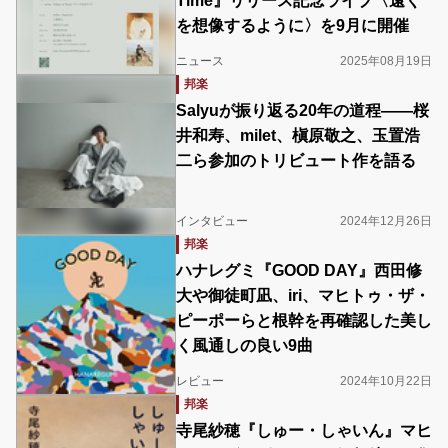
Time』リリース記念ライブ〈遠く
を想像するように〉を9月に開催
ニュース
2025年08月19日
邦楽
Salyuが振り返る20年の道程――桜
井和寿、milet、槇原敬之、玉置浩
二ら参加のトリビュート作を語る
インタビュー
2024年12月26日
邦楽
ハナレグミ『GOOD DAY』西田修
大や御徒町凪、iri、マヒトゥ・ザ・
ピーポーらと根幹を再確認した美し
く風通しの良い9曲
レビュー
2024年10月22日
邦楽
寺尾紗穂『しゅー・しゃいん』マヒ