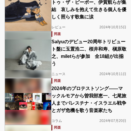
トゥ・ザ・ピーポー、伊賀航らが集
結 哀しみを抱えて生きる個人を優
しく照らす歌集に涙
レビュー
2024年10月15日
邦楽
Salyuのデビュー20周年トリビュー
ト盤に玉置浩二、桜井和寿、槇原敬
之、miletらが参加 全18組が出揃
う
ニュース
2024年10月11日
邦楽
2024年のプロテストソング――マ
ックルモアから曽我部恵一、七尾旅
人までパレスチナ・イスラエル戦争
とガザ危機を歌う音楽家たち
コラム
2024年07月20日
邦楽