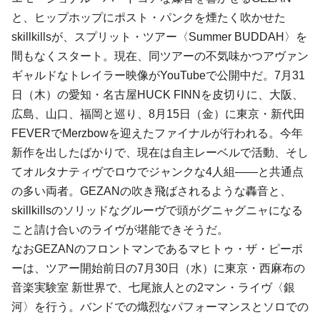
と、
ヒップホップ
に
ポスト・パンク
を煙たく吹かせた
skillkills
が、スプリット・ツアー〈Summer BUDDAH〉を
間もなくスタート。現在、同ツアーの不気味かつアヴァン
ギャルドなトレイラー映像がYouTubeで公開中だ。7月31
日（木）の愛知・名古屋HUCK FINNを皮切りに、大阪、
広島、山口、福岡と巡り、8月15日（金）に東京・新代田
FEVERで
Merzbow
を迎えたファイナルが行われる。今年
新作を出したばかりで、現在は自主レーベルで活動、そし
て
オルタナティヴ
で
ロウ
で
ジャンク
な4人組――と共通点
の多い両者。GEZANの吹き飛ばされるような轟音と、
skillkillsのソリッドなグルーヴで頭がグニャグニャになる
こと請け合いのライヴが堪能できそうだ。
なおGEZANのフロントマンである
マヒトゥ・ザ・ピーポ
ー
は、ツアー開始前日の7月30日（水）に東京・西麻布の
音楽実験室 新世界で、
七尾旅人
との2マン・ライヴ〈銀
河〉を行う。バンドでの熾烈なパフォーマンスとソロでの