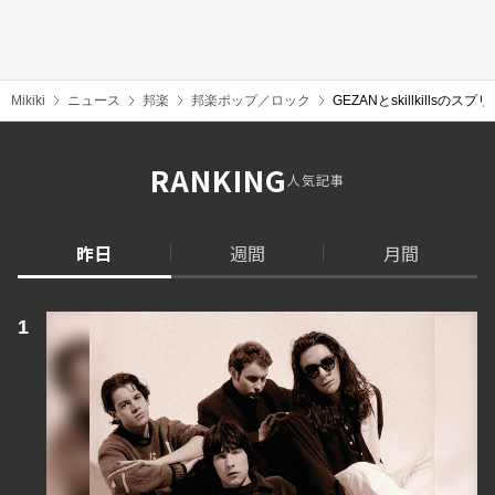
Mikiki
ニュース
邦楽
邦楽ポップ／ロック
GEZANとskillkill
RANKING
人気記事
昨日
週間
月間