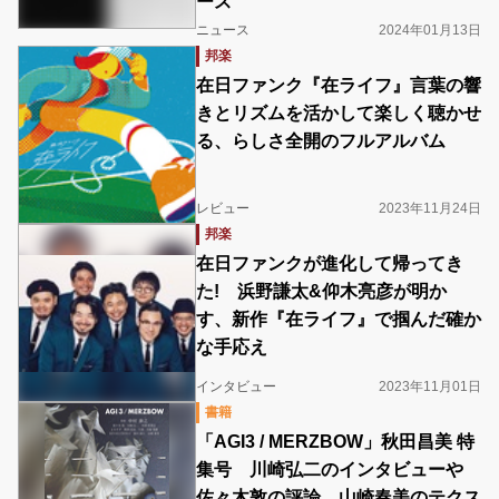
ース
ニュース
2024年01月13日
邦楽
在日ファンク『在ライフ』言葉の響
きとリズムを活かして楽しく聴かせ
る、らしさ全開のフルアルバム
レビュー
2023年11月24日
邦楽
在日ファンクが進化して帰ってき
た! 浜野謙太&仰木亮彦が明か
す、新作『在ライフ』で掴んだ確か
な手応え
インタビュー
2023年11月01日
書籍
「AGI3 / MERZBOW」秋田昌美 特
集号 川崎弘二のインタビューや
佐々木敦の評論、山崎春美のテクス