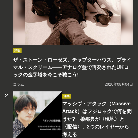
洋楽
ザ・ストーン・ローゼズ、チャプターハウス、プライ
マル・スクリーム――アナログ盤で再発されたUKロ
ックの金字塔を今こそ聴こう!
コラム
2026年08月04日
洋楽
マッシヴ・アタック（Massive
Attack）はフジロックで何を問
うた? 柴那典が〈現地〉と
〈配信〉、2つのレイヤーから
考える