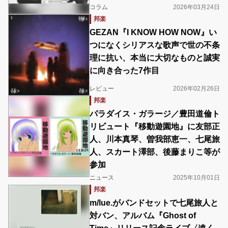
コラム
2026年03月24日
邦楽
GEZAN『I KNOW HOW NOW』い
つになくシリアスな歌声で世の不条
理に抗い、本当に大切なものと誠実
に向き合った7作目
レビュー
2026年02月26日
邦楽
パラダイス・ガラージ／豊田道倫ト
リビュート『移動遊園地』に友部正
人、川本真琴、曽我部恵一、七尾旅
人、スカート澤部、後藤まりこ等が
参加
ニュース
2025年10月01日
邦楽
m/lue.がバンドセットで七尾旅人と
対バン、アルバム『Ghost of