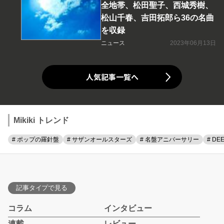
全地帯、松田聖子、西城秀樹、
松山千春、吉田拓郎ら36の名曲
を収録
ニュース
2023年06月13日
人気記事一覧へ
Mikiki トレンド
# ポップの羅針盤
# サザンオールスターズ
# 名盤アニバーサリー
# DE
記事タイプで見る
コラム
インタビュー
連載
レビュー