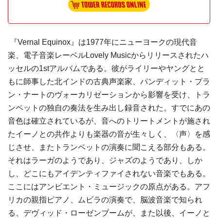
『Vernal Equinox』は1977年にニューヨークの現代音
楽、電子音楽レーベルLovely Musicからリリースされたハ
ッセルの1stアルバムである。彼がライリーやヤングとと
もに師事した北インドの古典声楽家、パンディット・プラ
ン・ナートのヴォーカリゼーションから影響を受け、トラ
ンペットの独自の奏法を生み出し録音された。すでにあの
音色は確立されているが、音へのトリートメントが施され
たイーノとの共作よりも楽器の音が生々しく、〈声〉を感
じさせ、またトランペットの演奏に聞こえる部分もある。
それはラーガのようであり、ジャズのようであり、しか
し、どこにもアイデンティファイされない音楽でもある。
ここにはアンビエント・ミュージックの原点がある。アフ
リカの親指ピアノ、ムビラの演奏で、脳波音楽で知られ
る、デヴィッド・ローゼンブームが、また以後、イーノと