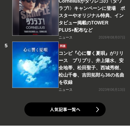
Corneliusがタワレコの〈タワ
ラブ!〉キャンペーンに登場 ポ
スターやオリジナル特典、イン
タビュー掲載のTOWER
PLUS+配布など
ニュース
2026年08月07日
邦楽
コンピ『心に響く夏唄』がリリ
ース プリプリ、井上陽水、安
全地帯、松田聖子、西城秀樹、
松山千春、吉田拓郎ら36の名曲
を収録
ニュース
2023年06月13日
人気記事一覧へ