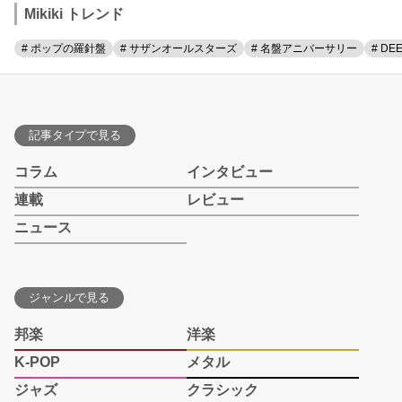
Mikiki トレンド
# ポップの羅針盤
# サザンオールスターズ
# 名盤アニバーサリー
# DE
記事タイプで見る
コラム
インタビュー
連載
レビュー
ニュース
ジャンルで見る
邦楽
洋楽
K-POP
メタル
ジャズ
クラシック