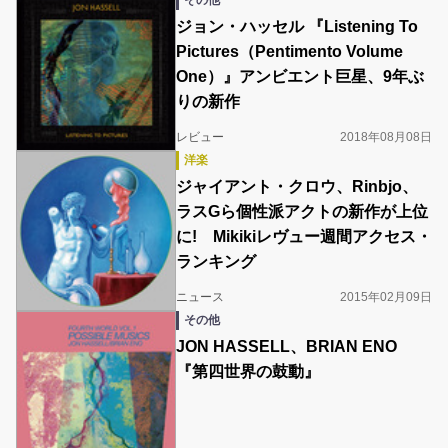
その他
ジョン・ハッセル 『Listening To
Pictures（Pentimento Volume
One）』アンビエント巨星、9年ぶ
りの新作
レビュー
2018年08月08日
洋楽
ジャイアント・クロウ、Rinbjo、
ラスGら個性派アクトの新作が上位
に! Mikikiレヴュー週間アクセス・
ランキング
ニュース
2015年02月09日
その他
JON HASSELL、BRIAN ENO
『第四世界の鼓動』