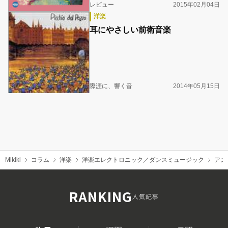
レビュー
2015年02月04日
洋楽
耳にやさしい前衛音楽
際涯に、響く音
2014年05月15日
Mikiki
コラム
洋楽
洋楽エレクトロニック／ダンスミュージック
アン
RANKING
人気記事