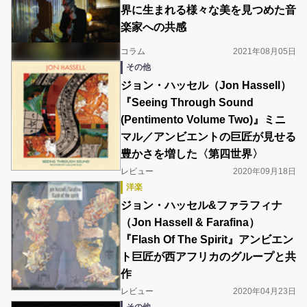
界に生まれる様々な美を見つめた音
楽家への共感
コラム
2021年08月05日
その他
ジョン・ハッセル（Jon Hassell）
『Seeing Through Sound
(Pentimento Volume Two)』ミニ
マル／アンビエントの巨匠が見せる
豊かさを増した〈第四世界〉
レビュー
2020年09月18日
洋楽
ジョン・ハッセル&ファラフィナ
（Jon Hassell & Farafina）
『Flash Of The Spirit』アンビエン
ト巨匠が西アフリカのグループと共
作
レビュー
2020年04月23日