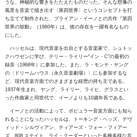
うな、神秘的な響きをたたえたものだった。そんな想像の
風景を音楽で描き出す〈第四世界〉というコンセプトを打
ち立てて制作された、ブライアン・イーノとの共作『第四
世界の鼓動』（1980年）は、彼の存在を一躍有名なもの
にした。
ハッセルは、現代音楽を出自とする音楽家で、シュトッ
クハウゼンに学び、テリー・ライリー“イン・C”の最初の
録音（1968年）に参加した。また、ラ・モンテ・ヤング
の〈ドリームハウス（永久音楽劇場）〉にも参加するな
ど、現代音楽方面でのさまざまな経歴の持ち主である。
1937年生まれ、ヤング、ライリー、ライヒ、グラスとい
った作曲家と同世代で、イーノよりも10歳年長である。
イーノとの活動によって、ポピュラー音楽方面にも知ら
れることになったハッセルは、トーキング・ヘッズ、デヴ
ィッド・シルヴィアン、ティアーズ・フォー・フィアー
ズ、808 ステイト、ライ・クーダーといった多種多様な共