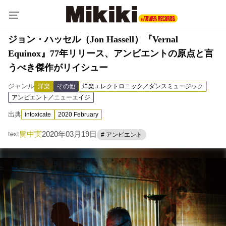
ジョン・ハッセル（Jon Hassell）『Vernal
Equinox』77年リリース、アンビエントの原点と言
うべき傑作がリイシュー
ジャンル
洋楽
その他
洋楽エレクトロニック／ダンスミュージック
アンビエント／ニューエイジ
出典
intoxicate
2020 February
畠中実
2020年03月19日
text
# アンビエント