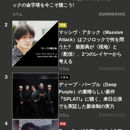
ックの金字塔を今こそ聴こう!
コラム
2026年08月04日
洋楽
マッシヴ・アタック（Massive
Attack）はフジロックで何を問
うた? 柴那典が〈現地〉と
〈配信〉、2つのレイヤーから
考える
コラム
2026年08月04日
メタル
ディープ・パープル（Deep
Purple）の素晴らしい新作
『SPLAT!』に聴く、来日公演
でも実証した新体制の実力
コラム
2026年07月31日
邦楽