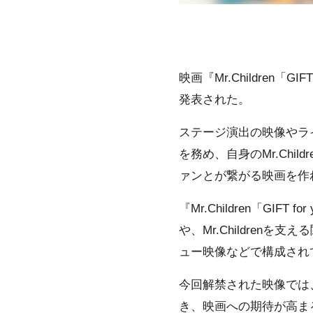
映画『Mr.Children
発表された。
ステージ演出の映像やライ
を務め、⾃⾝のMr.Chil
ァンとが繋がる映画を作れない
『Mr.Children「G
や、Mr.Childre
ュー映像などで構成されて
今回解禁された映像では、
き、映画への期待が⾼ま