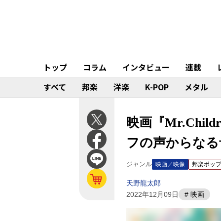
トップ
コラム
インタビュー
連載
すべて
邦楽
洋楽
K-POP
メタル
映画『Mr.Chil
フの声からなる
ジャンル
映画／映像
邦楽ポッ
天野龍太郎
2022年12月09日
# 映画