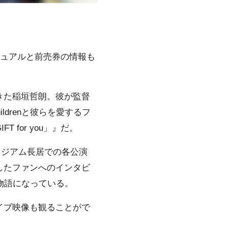
本ビジュアルと前売券の情報も
てきた稲垣哲朗。彼が監督
ildrenと彼らを愛するフ
 for you」』だ。
マースタジアム⻑居での各公演
材したファンへのインタビ
の物語になっている。
ライブ映像も観ることがで