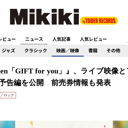
レビュー
ニュース
人気記事
人気レビュー
ジャズ
クラシック
映画／映像
書籍
その他
dren「GIFT for you」』、ライブ
予告編を公開 前売券情報も発表
プ／ロック