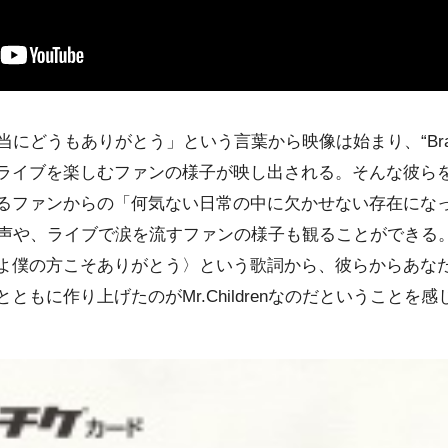
にどうもありがとう」という⾔葉から映像は始まり、“Brand n
ライブを楽しむファンの様⼦が映し出される。そんな彼ら
るファンからの「何気ない⽇常の中に⽋かせない存在にな
」という声や、ライブで涙を流すファンの様⼦も観ることができる。
よ僕の⽅こそありがとう〉という歌詞から、彼らからあな
ともに作り上げたのがMr.Childrenなのだということを