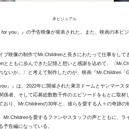
本ビジュアル
「GIFT for you」』の予告映像が発表された。また、映画の
ブ映像の制作でMr.Childrenと⻑きにわたって仕事をし
drenとともに歩んできた記憶と想いと感謝を込めて、〈Mr.Ch
か。〉と考えて制作したのが、映画『Mr.Children「GIFT
IFT for you」』は、2022年に開催された東京ドームとヤン
nを⽀える関係者、そして応募総数数千件のエピソードをもとに取
おり、Mr.Childrenの30年と、彼らを愛する人々の奇跡
Mr.Childrenを愛するファンやスタッフの声とともに、
る予告編になっている。