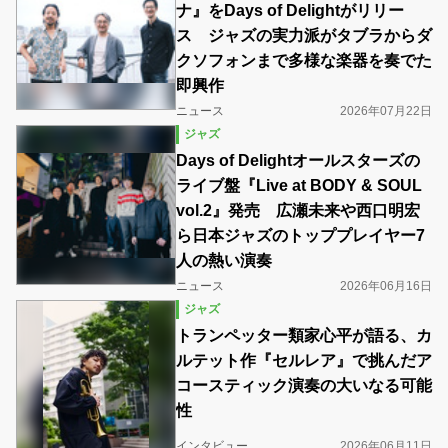
ナ』をDays of Delightがリリー
ス ジャズの実力派がタブラからダ
クソフォンまで多様な楽器を奏でた
即興作
ニュース
2026年07月22日
ジャズ
Days of Delightオールスターズの
ライブ盤『Live at BODY & SOUL
vol.2』発売 広瀬未来や西口明宏
ら日本ジャズのトッププレイヤー7
人の熱い演奏
ニュース
2026年06月16日
ジャズ
トランペッター類家心平が語る、カ
ルテット作『セルレア』で挑んだア
コースティック演奏の大いなる可能
性
インタビュー
2026年06月11日