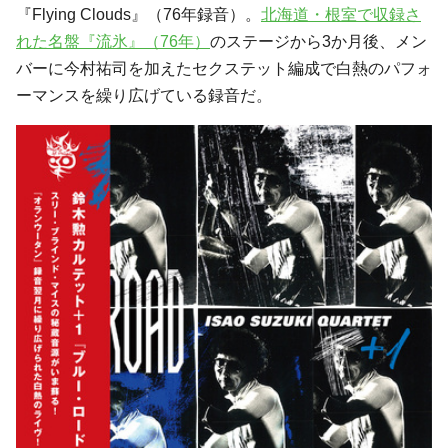
『Flying Clouds』（76年録音）。
北海道・根室で収録さ
れた名盤『流氷』（76年）
のステージから3か月後、メン
バーに今村祐司を加えたセクステット編成で白熱のパフォ
ーマンスを繰り広げている録音だ。