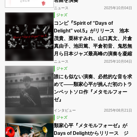
名曲を演奏
ニュース
2025年10月04日
ジャズ
コンピ『Spirit of “Days of
Delight” vol.5』がリリース 池本
茂貴、栗林すみれ、山口真文、片倉
真由子、池田篤、平倉初音、鬼怒無
月ら日本ジャズ最高峰の演奏を凝縮
ニュース
2025年10月04日
ジャズ
誰にも似ない演奏、必然的な音を求
めて――類家心平が挑んだ初のトラ
ンペットソロ作『メタモルフォー
ゼ』
インタビュー
2025年08月21日
ジャズ
類家心平『メタモルフォーゼ』が
Days of Delightからリリース ジ