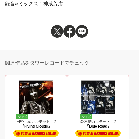
録音&ミックス：神成芳彦
関連作品をタワーレコードでチェック
ジャズ
ジャズ
日野元彦カルテット＋2
鈴木勲カルテット＋2
『Flying Clouds』
『Blue Road』