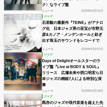
ク〉なライブ盤
ニュース
2026年03月31日
ジャズ
石若駿の最新作『TEINE』がアナロ
グ化 日本ジャズ界の至宝が市野元
彦&カノア・メンデンホールと紡ぎ
出す珠玉のサウンドをレコードで
ニュース
2026年03月07日
ジャズ
Days of Delightオールスターのラ
イブ盤『Live at BODY & SOUL』
リリース 広瀬未来や西口明宏ら日
本ジャズの精鋭7人による特別な演
奏
ニュース
2026年02月18日
ジャズ
既存のジャズや現代音楽を超えた先