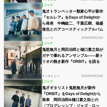
ジャズ
鬼才トランペッター類家心平が新作
『セルレア』をDays of Delightか
ら発表 中嶋錠二、千葉広樹、福盛
進也とのアコースティックアルバム
ニュース
2026年05月13日
ジャズ
鬼怒無月と岡田治郎と樋口素之助が
ガチで暴れるアンサンブル――新ト
リオの熱き新作『ORBIT』を語る
インタビュー
2026年04月16日
ジャズ
鬼才ギタリスト鬼怒無月が新作
『ORBIT』をDays of Delightから
発表 岡田治郎&樋口素之助との
〈プログレッシブ・ジャズ・ロッ