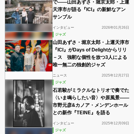
で――山田あずさ・堀京太郎・上運
天淳市が語る『ICI』の新鮮なアン
サンブル
インタビュー
2026年01月26日
ジャズ
山田あずさ・堀京太郎・上運天淳市
『ICI』がDays of Delightからリリ
－ス 強靭な個性を放つ3人による
唯一無二の独創的ジャズ
ニュース
2025年12月27日
ジャズ
石若駿がミラクルなトリオで奏でた
〈いま鳴らしたい音〉や原風景――
市野元彦&カノア・メンデンホール
との新作『TEINE』を語る
インタビュー
2025年12月09日
ジャズ