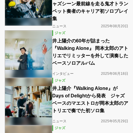
ャズシーン最前線を走る鬼才トラン
ペット奏者のキャリア初ソロプレイ
集
ニュース
2025年08月20日
ジャズ
井上陽介の60年が詰まった
『Walking Alone』 岡本太郎のアト
リエでリミッターを外して演奏した
ベースソロアルバム
インタビュー
2025年06月18日
ジャズ
井上陽介『Walking Alone』が
Days of Delightから発表 ジャズ
ベースのマエストロが岡本太郎のア
トリエで奏でた初ソロ集
ニュース
2025年05月29日
ジャズ