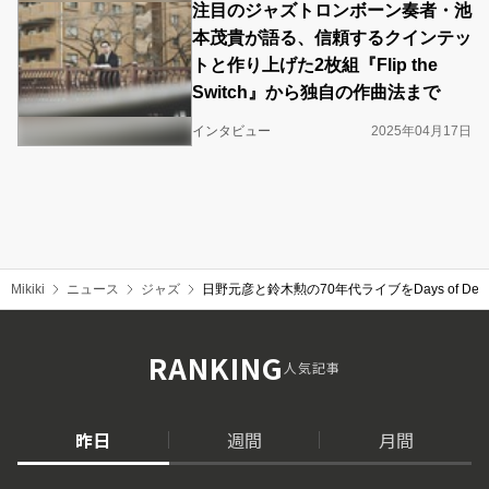
注目のジャズトロンボーン奏者・池
本茂貴が語る、信頼するクインテッ
トと作り上げた2枚組『Flip the
Switch』から独自の作曲法まで
インタビュー
2025年04月17日
Mikiki
ニュース
ジャズ
日野元彦と鈴木勲の70年代ライブをDays of Del
RANKING
人気記事
昨日
週間
月間