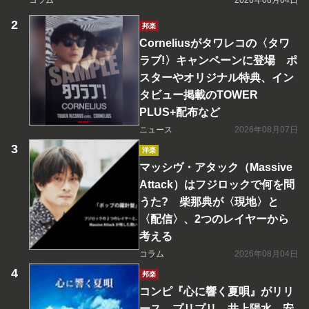
コラム
2026年08月04日
邦楽
Corneliusがタワレコの〈タワ
ラブ!〉キャンペーンに登場 ポ
スターやオリジナル特典、イン
タビュー掲載のTOWER
PLUS+配布など
ニュース
2026年08月07日
洋楽
マッシヴ・アタック（Massive
Attack）はフジロックで何を問
うた? 柴那典が〈現地〉と
〈配信〉、2つのレイヤーから
考える
コラム
2026年08月04日
邦楽
コンピ『心に響く夏唄』がリリ
ース プリプリ、井上陽水、安