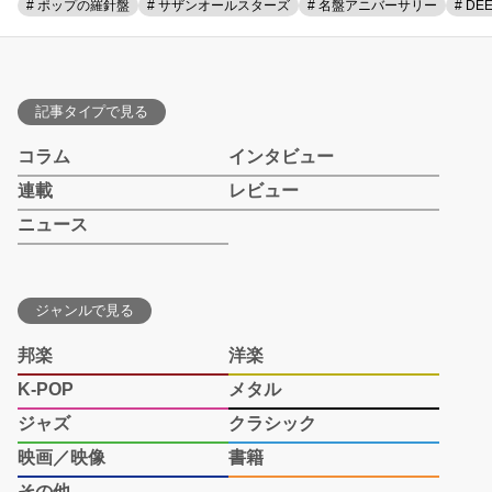
# ポップの羅針盤
# サザンオールスターズ
# 名盤アニバーサリー
# DE
記事タイプで見る
コラム
インタビュー
連載
レビュー
ニュース
ジャンルで見る
邦楽
洋楽
K-POP
メタル
ジャズ
クラシック
映画／映像
書籍
その他