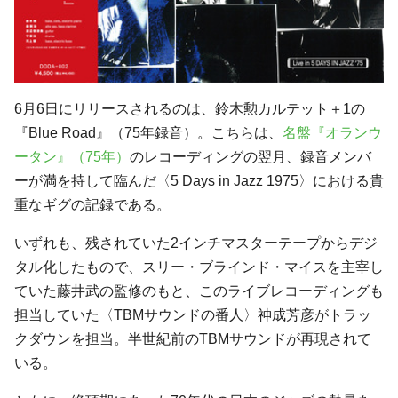
6月6日にリリースされるのは、鈴木勲カルテット＋1の
『Blue Road』（75年録音）。こちらは、
名盤『オランウ
ータン』（75年）
のレコーディングの翌月、録音メンバ
ーが満を持して臨んだ〈5 Days in Jazz 1975〉における貴
重なギグの記録である。
いずれも、残されていた2インチマスターテープからデジ
タル化したもので、スリー・ブラインド・マイスを主宰し
ていた藤井武の監修のもと、このライブレコーディングも
担当していた〈TBMサウンドの番人〉神成芳彦がトラッ
クダウンを担当。半世紀前のTBMサウンドが再現されて
いる。