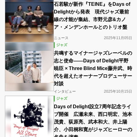
石若駿が新作『TEINE』をDays of
Delightから発表 現代ジャズ最前
線の才能が集結、市野元彦&カノ
ア・メンデンホールとのトリオ盤
ニュース
2025年11月05日
ジャズ
共鳴するマイナージャズレーベルの
志と使命――Days of Delight平野
暁臣 × Three Blind Mice藤井武、時
代を超えたオーナープロデューサー
対談
インタビュー
2025年10月15日
ジャズ
Days of Delight設立7周年記念ライ
ブ開催 広瀬未来、西口明宏、池本
茂貴、荻原亮、武本和大、井上陽
介、小田桐和寛がジャズヒーローの