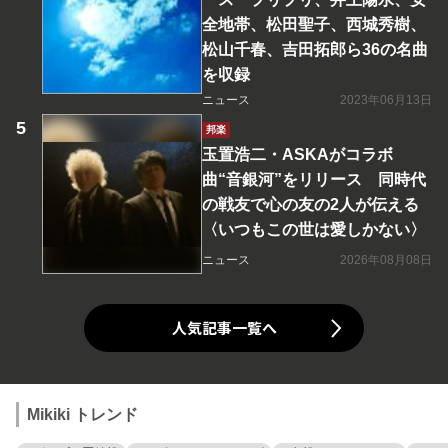
全地帯、松田聖子、西城秀樹、
松山千春、吉田拓郎ら36の名曲
を収録
ニュース
2023年06月13日
邦楽
玉置浩二・ASKAがコラボ
曲“音銀河”をリリース 同時代
の戦友で心の友の2人が伝える
〈いつもこの世は愛しかない〉
ニュース
2026年08月08日
人気記事一覧へ
Mikiki トレンド