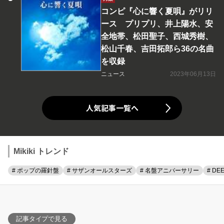
コンピ『心に響く夏唄』がリリ
ース プリプリ、井上陽水、安
全地帯、松田聖子、西城秀樹、
松山千春、吉田拓郎ら36の名曲
を収録
ニュース
2023年06月13日
人気記事一覧へ
Mikiki トレンド
# ポップの羅針盤
# サザンオールスターズ
# 名盤アニバーサリー
# DE
記事タイプで見る