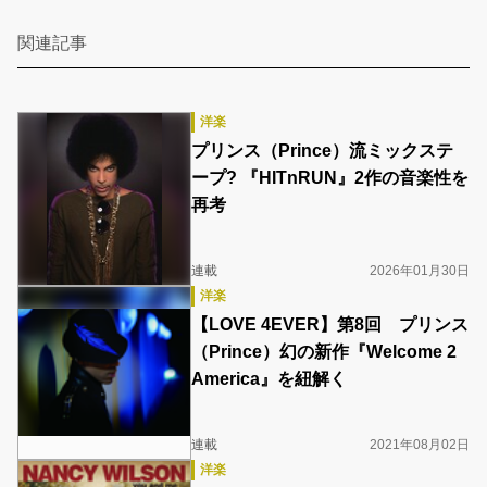
関連記事
洋楽
プリンス（Prince）流ミックステ
ープ? 『HITnRUN』2作の音楽性を
再考
連載
2026年01月30日
洋楽
【LOVE 4EVER】第8回 プリンス
（Prince）幻の新作『Welcome 2
America』を紐解く
連載
2021年08月02日
洋楽