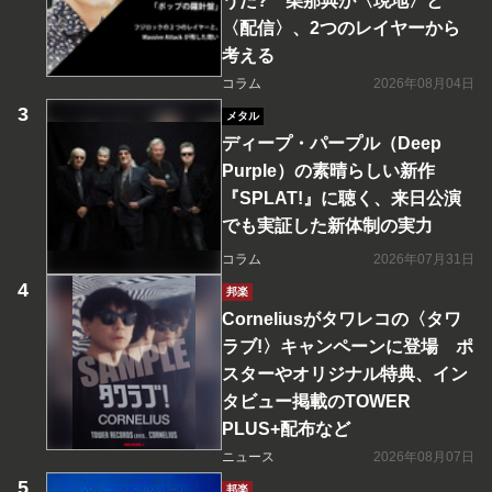
うた? 柴那典が〈現地〉と
〈配信〉、2つのレイヤーから
考える
コラム
2026年08月04日
メタル
ディープ・パープル（Deep
Purple）の素晴らしい新作
『SPLAT!』に聴く、来日公演
でも実証した新体制の実力
コラム
2026年07月31日
邦楽
Corneliusがタワレコの〈タワ
ラブ!〉キャンペーンに登場 ポ
スターやオリジナル特典、イン
タビュー掲載のTOWER
PLUS+配布など
ニュース
2026年08月07日
邦楽