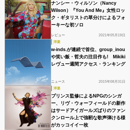
ナンシー・ウィルソン（Nancy
Wilson）『You And Me』女性ロッ
ク・ギタリストの草分けによるフォ
ーキーな初ソロ
レビュー
2021年05月19日
洋楽
w-inds.が連続で首位、group_inou
や笑い飯・哲夫の注目作も! Mikiki
レヴュー週間アクセス・ランキング
ニュース
2015年08月31日
洋楽
プリンス監修によるNPGのシンガ
ー、リヴ・ウォーフィールドの新作
はサードアイガールズばりのファン
クンロール上で強靭な歌声弾ける様
がカッコイイ一枚