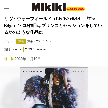
リヴ・ウォーフィールド（Liv Warfield）『The
Edge』ソロ3作目はプリンスとセッションをしてい
るかのような作品に
ジャンル
洋楽
洋楽ソウル／R&B
出典
bounce
2023 November
林 剛
2023年11月10日