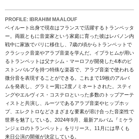
PROFILE: IBRAHIM MAALOUF
ベイルート出身で現在はフランスで活躍するトランペッタ
ー。両親ともに音楽家という家庭に育った彼はレバノン内
戦中に家族でパリに移住し、7歳の頃からトランペットで
クラシック音楽やアラブ音楽を学んだ。イブラヒムが用い
るトランペットは父ナシム・マーロフが開発した4本のピ
ストンバルブを持つ特殊な楽器で、アラブ音楽で使われる
微分音を表現することができる。これまで19枚のアルバ
ムを発表し、グラミー賞に2度ノミネートされた。スティ
ングやエルヴィス・コステロといった多数のトップアーテ
ィストと共演し、ルーツであるアラブ音楽やヒップホッ
プ、エレクトロなどさまざまな要素が溶け合った音楽性で
世界を魅了している。2024年9月、最新アルバム『ミケラ
ンジェロのトランペット』をリリース。11月には早くも
来日公演の開催が決定している。