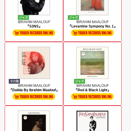
ジャズ
ジャズ
IBRAHIM MAALOUF
IBRAHIM MAALOUF
『S3NS』
『Levantine Sympony No. 1』
その他
ジャズ
IBRAHIM MAALOUF
IBRAHIM MAALOUF
『Dalida By Ibrahim Maalouf』
『Red & Black Light』