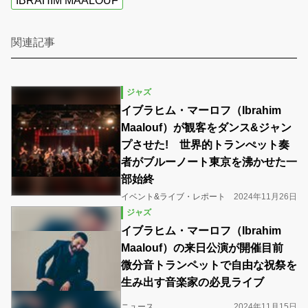
IBRAHIM MAALOUF
関連記事
ジャズ
イブラヒム・マーロフ（Ibrahim
Maalouf）が観客をダンス&ジャン
プさせた! 世界的トランぺット奏
者がブルーノート東京を沸かせた一
部始終
イベント&ライブ・レポート
2024年11月26日
ジャズ
イブラヒム・マーロフ（Ibrahim
Maalouf）の来日公演が開催目前
微分音トランペットで自由な祝祭を
生み出す音楽家の必見ライブ
ニュース
2024年11月15日