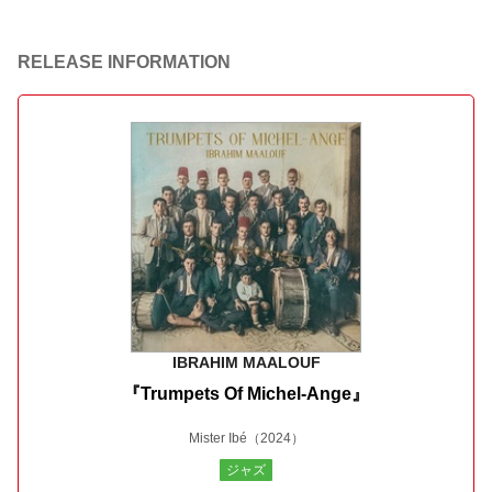
RELEASE INFORMATION
IBRAHIM MAALOUF
『Trumpets Of Michel-Ange』
Mister Ibé
（2024）
ジャズ