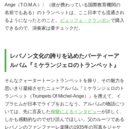
Ange（T.O.M.A.）〉（彼が携わっている国際教育機関の
名前でもある）のトランペットは、ここ日本でも流通され
るようになったとのこと。
ビュッフェ・クランポン
で購入
できるので、演奏家は要チェックだ。
レバノン文化の誇りを込めたパーティーア
ルバム『ミケランジェロのトランペット』
そんなクォータートーントランペットを操り、その魅力を
思いきり凝縮させたニューアルバム『ミケランジェロのト
ランペット（Trumpets Of Michel-Ange）』を携えて、イ
ブラヒムが日本でライブをおこなう。アルバムの物語につ
いては、先に言及した
柳樂によるインタビュー
が詳しく、
しかも感動的なのでぜひ読んでほしい。父のルーツである
レバノンのファンファーレ楽隊の1935年の写真をジャケ