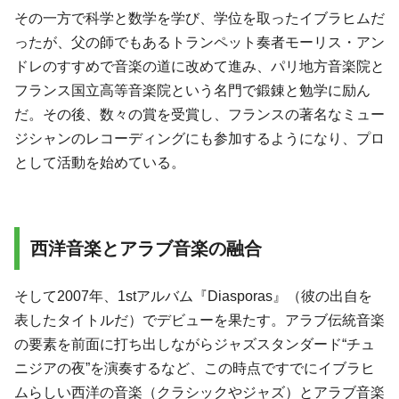
その一方で科学と数学を学び、学位を取ったイブラヒムだ
ったが、父の師でもあるトランペット奏者モーリス・アン
ドレのすすめで音楽の道に改めて進み、パリ地方音楽院と
フランス国立高等音楽院という名門で鍛錬と勉学に励ん
だ。その後、数々の賞を受賞し、フランスの著名なミュー
ジシャンのレコーディングにも参加するようになり、プロ
として活動を始めている。
西洋音楽とアラブ音楽の融合
そして2007年、1stアルバム『Diasporas』（彼の出自を
表したタイトルだ）でデビューを果たす。アラブ伝統音楽
の要素を前面に打ち出しながらジャズスタンダード“チュ
ニジアの夜”を演奏するなど、この時点ですでにイブラヒ
ムらしい西洋の音楽（クラシックやジャズ）とアラブ音楽