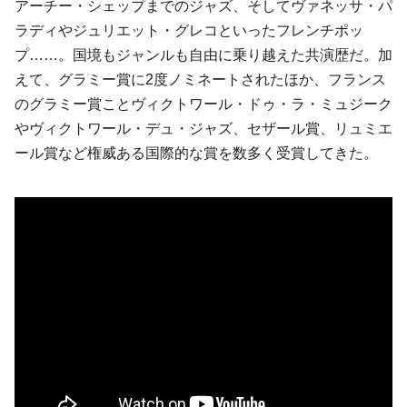
アーチー・シェップまでのジャズ、そしてヴァネッサ・パ
ラディやジュリエット・グレコといったフレンチポッ
プ……。国境もジャンルも自由に乗り越えた共演歴だ。加
えて、グラミー賞に2度ノミネートされたほか、フランス
のグラミー賞ことヴィクトワール・ドゥ・ラ・ミュジーク
やヴィクトワール・デュ・ジャズ、セザール賞、リュミエ
ール賞など権威ある国際的な賞を数多く受賞してきた。