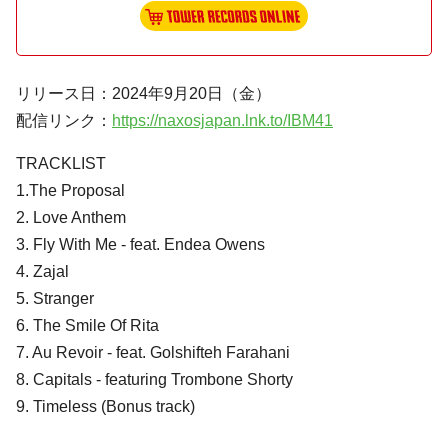
リリース日：2024年9月20日（金）
配信リンク：
https://naxosjapan.lnk.to/IBM41
TRACKLIST
1.The Proposal
2. Love Anthem
3. Fly With Me - feat. Endea Owens
4. Zajal
5. Stranger
6. The Smile Of Rita
7. Au Revoir - feat. Golshifteh Farahani
8. Capitals - featuring Trombone Shorty
9. Timeless (Bonus track)