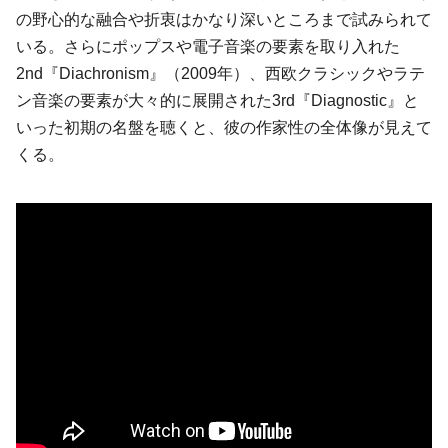
の野心的な融合や折衷はかなり深いところまで試みられて
いる。さらにポップスや電子音楽の要素を取り入れた
2nd『Diachronism』（2009年）、西欧クラシックやラテ
ン音楽の要素が大々的に展開された3rd『Diagnostic』と
いった初期の名盤を聴くと、彼の作家性の全体像が見えて
くる。