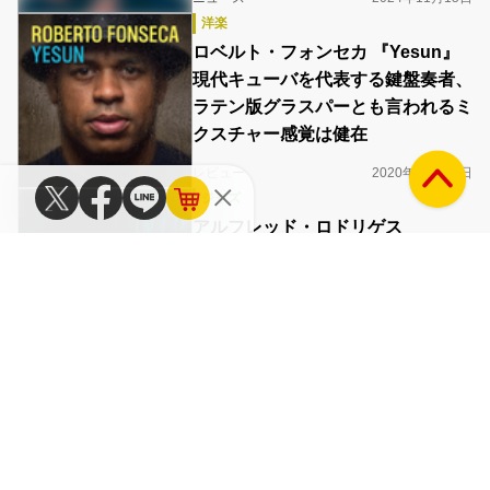
洋楽
ロベルト・フォンセカ 『Yesun』
現代キューバを代表する鍵盤奏者、
ラテン版グラスパーとも言われるミ
クスチャー感覚は健在
レビュー
2020年01月30日
ジャズ
アルフレッド・ロドリゲス
『Tocororo』 キューバ出身ピアニ
ストが新たなワールド・ミュージッ
ク構想した最新作を語る
インタビュー
2017年06月13日
ジャズ
クインシー・ジョーンズも惚れ込む
キューバのピアニスト、アルフレッ
ド･ロドリゲスがイベイーら多国籍
な客演迎えて新境地見せる新作