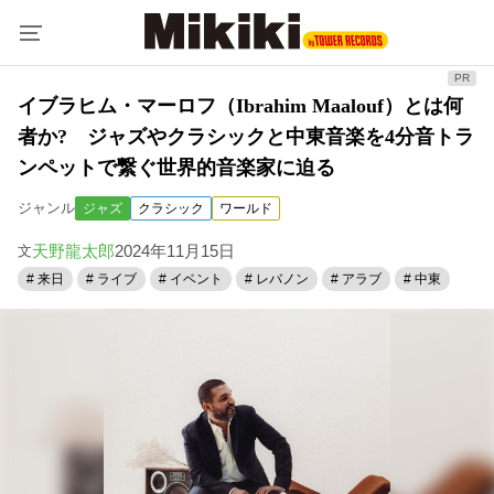
イブラヒム・マーロフ（Ibrahim Maalouf）とは何
者か? ジャズやクラシックと中東音楽を4分音トラ
ンペットで繋ぐ世界的音楽家に迫る
ジャンル
ジャズ
クラシック
ワールド
天野龍太郎
2024年11月15日
文
# 来日
# ライブ
# イベント
# レバノン
# アラブ
# 中東