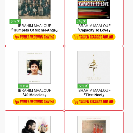
ジャズ
ジャズ
IBRAHIM MAALOUF
IBRAHIM MAALOUF
『Trumpets Of Michel-Ange』
『Capacity To Love』
ジャズ
ジャズ
IBRAHIM MAALOUF
IBRAHIM MAALOUF
『40 Melodies』
『First Noel』