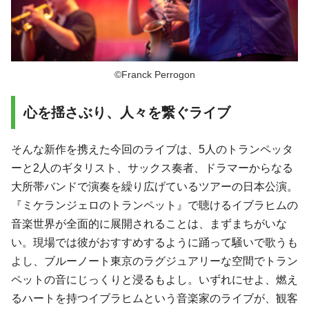
©Franck Perrogon
心を揺さぶり、人々を繋ぐライブ
そんな新作を携えた今回のライブは、5人のトランペッタ
ーと2人のギタリスト、サックス奏者、ドラマーからなる
大所帯バンドで演奏を繰り広げているツアーの日本公演。
『ミケランジェロのトランペット』で聴けるイブラヒムの
音楽世界が全面的に展開されることは、まずまちがいな
い。現場では彼がおすすめするように踊って騒いで歌うも
よし、ブルーノート東京のラグジュアリーな空間でトラン
ペットの音にじっくりと浸るもよし。いずれにせよ、燃え
るハートを持つイブラヒムという音楽家のライブが、観客