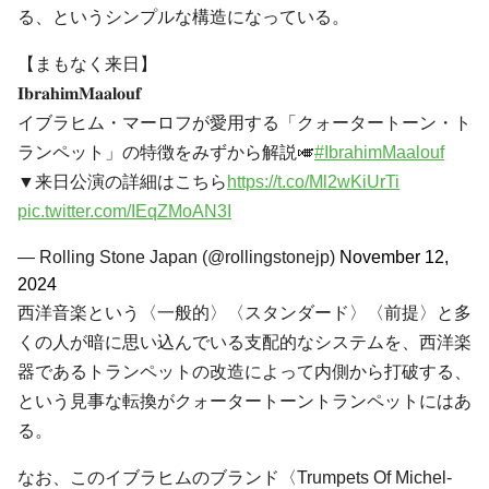
る、というシンプルな構造になっている。
【まもなく来日】
𝐈𝐛𝐫𝐚𝐡𝐢𝐦𝐌𝐚𝐚𝐥𝐨𝐮𝐟
イブラヒム・マーロフが愛用する「クォータートーン・ト
ランペット」の特徴をみずから解説🎺
#IbrahimMaalouf
▼来日公演の詳細はこちら
https://t.co/Ml2wKiUrTi
pic.twitter.com/IEqZMoAN3I
— Rolling Stone Japan (@rollingstonejp)
November 12,
2024
西洋音楽という〈一般的〉〈スタンダード〉〈前提〉と多
くの人が暗に思い込んでいる支配的なシステムを、西洋楽
器であるトランペットの改造によって内側から打破する、
という見事な転換がクォータートーントランペットにはあ
る。
なお、このイブラヒムのブランド〈Trumpets Of Michel-