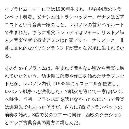
イブラヒム・マーロフは1980年生まれ、現在44歳のトラ
ンペット奏者。父ナシムはトランぺッター、母ナダはピア
ニストという音楽一家のもと、レバノンの首都ベイルート
で生まれた。さらに祖父ラシュディはジャーナリスト／詩
人／音楽学者で叔父アミンは作家／ジャーナリストと、非
常に文化的なバックグラウンドが豊かな家系に生まれてい
る。
そのためイブラヒムは、生まれて間もない頃から音楽に触
れていたという。幼少期に演奏や作曲を始めたサラブレッ
ドだが、レバノン内戦（1982年にイスラエルが侵攻し、
レバノン戦争へと激化した）の戦火を逃れて一家は仏パリ
へ移住。当初、フランス語を話せなかった彼にとって音楽
は逃避先でもあったそうだ。さらに7歳でトランペットの
演奏を始め、8歳で父のツアーに同行、西欧のクラシック
とアラブ古典音楽の両方に親しんだ。