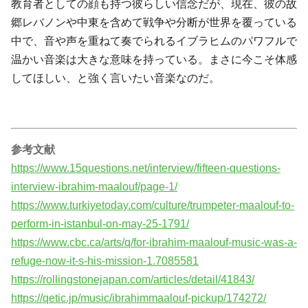
教育者としての顔も持つ彼らしい信念だが、現在、彼の故
郷レバノンや中東を含めて戦争や分断が世界を覆っている
中で、音や声を重ねて奏でられるイブラヒムのパワフルで
温かい音楽は大きな意味を持っている。まさに今こそ体感
してほしい、と強く言いたい音楽なのだ。
参考文献
https://www.15questions.net/interview/fifteen-questions-
interview-ibrahim-maalouf/page-1/
https://www.turkiyetoday.com/culture/trumpeter-maalouf-to-
perform-in-istanbul-on-may-25-1791/
https://www.cbc.ca/arts/q/for-ibrahim-maalouf-music-was-a-
refuge-now-it-s-his-mission-1.7085581
https://rollingstonejapan.com/articles/detail/41843/
https://qetic.jp/music/ibrahimmaalouf-pickup/174272/