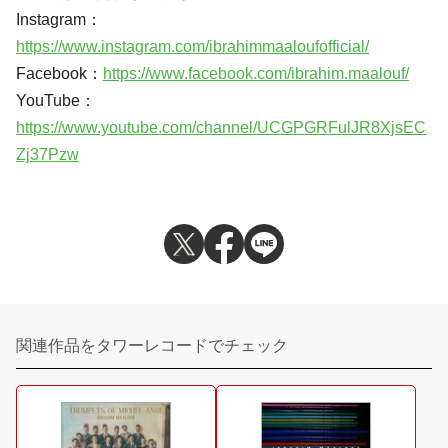
Instagram：
https://www.instagram.com/ibrahimmaaloufofficial/
Facebook：
https://www.facebook.com/ibrahim.maalouf/
YouTube：
https://www.youtube.com/channel/UCGPGRFulJR8XjsEC
Zj37Pzw
関連作品をタワーレコードでチェック