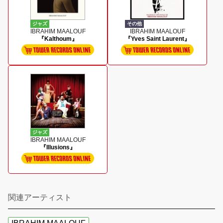
ジャズ
その他
IBRAHIM MAALOUF
IBRAHIM MAALOUF
『Kalthoum』
『Yves Saint Laurent』
ジャズ
IBRAHIM MAALOUF
『Illusions』
関連アーティスト