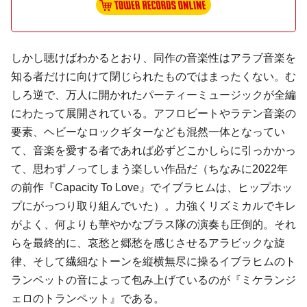
しかし聴けばわかるとおり、同作の音楽性はアラブ音楽を
知る者だけに向けて閉じられたものではまったくない。む
しろ逆で、万人に開かれたパーティーミュージックが全編
にわたって展開されている。アフロビートやラテン音楽の
要素、ヘビーなロックギターなども混然一体となってい
て、音楽を愛する者であれば必ずどこかしらに引っかかっ
て、思わずノってしまう楽しい作品だ（ちなみに2022年
の前作『Capacity To Love』でイブラヒムは、ヒップホッ
プにがっつり取り組んでいた）。力強くリズミカルでキレ
がよく、何よりも華やかなブラス隊の演奏も圧倒的。それ
らを最終的に、哀愁と郷愁を感じさせるアラビックな旋
律、そして繊細なトーンを縦横無尽に操るイブラヒムのト
ランペットの音によって包み上げているのが『ミケランジ
ェロのトランペット』である。