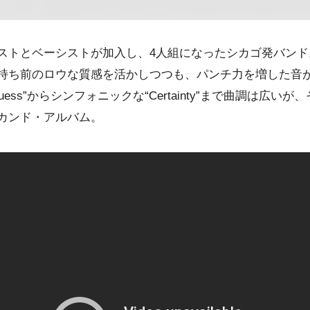
ストとベーシストが加入し、4人組になったシカゴ発バンド
持ち前のロウな質感を活かしつつも、パンチ力を増した音
ess”からシンフォニックな“Certainty”まで曲調は広い
カンド・アルバム。