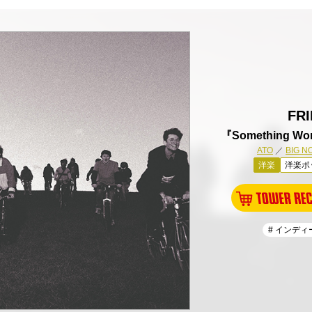
FR
『Something Wor
ATO
／
BIG N
洋楽
洋楽ポ
# インデ