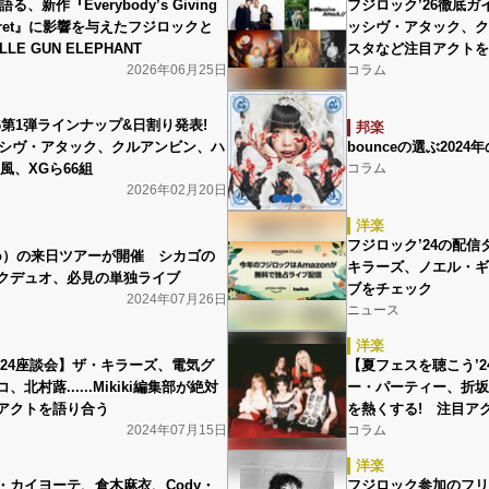
、新作『Everybody’s Giving
フジロック’26徹底ガイド
abaret』に影響を与えたフジロックと
ッシヴ・アタック、ク
LLE GUN ELEPHANT
スタなど注目アクトを
2026年06月25日
コラム
26第1弾ラインナップ&日割り発表!
邦楽
マッシヴ・アタック、クルアンビン、ハ
bounceの選ぶ2024
風、XGら66組
コラム
2026年02月20日
洋楽
フジロック’24の配信
ko）の来日ツアーが開催 シカゴの
キラーズ、ノエル・ギ
クデュオ、必見の単独ライブ
ブをチェック
2024年07月26日
ニュース
洋楽
’24座談会】ザ・キラーズ、電気グ
【夏フェスを聴こう’
北村蕗......Mikiki編集部が絶対
ー・パーティー、折坂
アクトを語り合う
を熱くする! 注目ア
2024年07月15日
コラム
洋楽
・カイヨーテ、倉木麻衣、Cody・
フジロック参加のフリコ