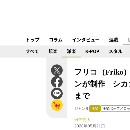
トップ
コラム
インタビュー
連載
すべて
邦楽
洋楽
K-POP
メタル
フリコ（Friko）『
ンが制作 シカ
まで
ジャンル
洋楽
洋楽ポップ／ロ
田中亮太
2026年05月21日