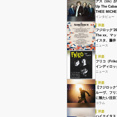
アス（Us）が語る
Up The C
THEE MICHE
インタビュー
洋楽
フジロック’
The xx、
イスタ、藤井 
ニュース
洋楽
フリコ（Fri
インディロッ
ニュース
洋楽
【フジロック
ルーヴ、フリコ、
に観たい注目
コラム
洋楽
ハイエイタス