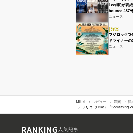
Lee(李)が
bounce 4
ニュース
洋楽
フジロック’2
ドライナーのS
ニュース
Mikiki
レビュー
洋楽
洋
フリコ（Friko）『Somethi
RANKING
人気記事