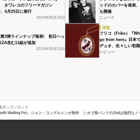
表紙 タワレコのフリーマガジン
ッドのカバーを発表、
87号、6月25日に発行
も開催
2024年06月20日
ニュース
洋楽
フリコ（Friko）『Where
4第3弾ラインナップ発表! 初日ヘッ
go from here
ZA含む11組が追加
デュオ、生々しい初期
2024年03月15日
レビュー
楽ポップ／ロック
ng Worth Waiting For』ジョン・コングルトンが制作 シカゴ発バンドの2ndは