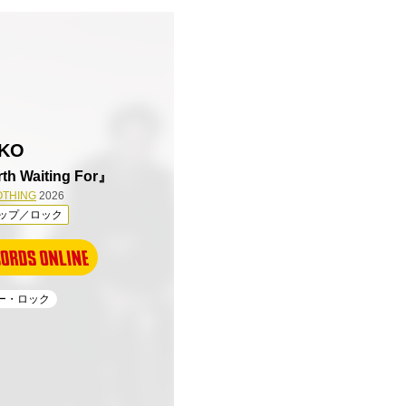
IKO
th Waiting For』
OTHING
2026
ップ／ロック
ィー・ロック