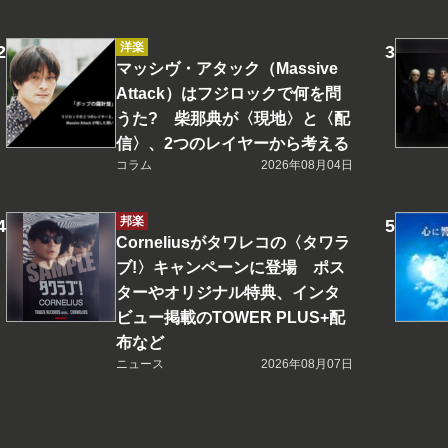
洋楽
マッシヴ・アタック（Massive
Attack）はフジロックで何を問
うた? 柴那典が〈現地〉と〈配
信〉、2つのレイヤーから考える
コラム
2026年08月04日
邦楽
Corneliusがタワレコの〈タワラ
ブ!〉キャンペーンに登場 ポス
ターやオリジナル特典、インタ
ビュー掲載のTOWER PLUS+配
布など
ニュース
2026年08月07日