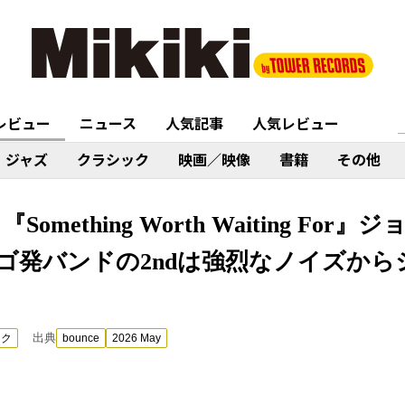
レビュー
ニュース
人気記事
人気レビュー
ジャズ
クラシック
映画／映像
書籍
その他
Something Worth Waiting Fo
ゴ発バンドの2ndは強烈なノイズから
出典
ック
bounce
2026 May