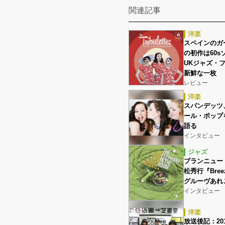
関連記事
洋楽
スペインのガ
の初作は60s
UKジャズ・
新鮮な一枚
レビュー
洋楽
スパンデッツ
ール・ポップ
語る
インタビュー
ジャズ
ブランニュー
松秀行『Bre
グルーヴあれ
インタビュー
洋楽
放送後記：201