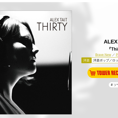
ALEX
『Thi
Brave New
／
洋楽
洋楽ポップ／ロ
# 