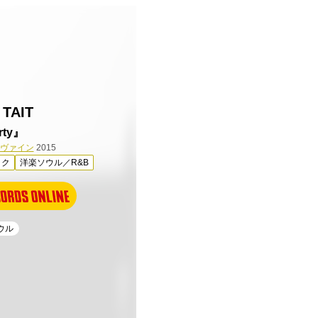
 TAIT
rty』
Pヴァイン
2015
ック
洋楽ソウル／R&B
ソウル