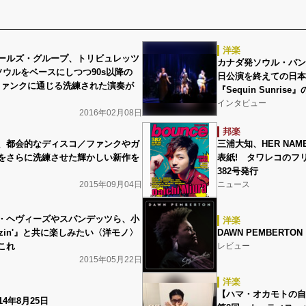
洋楽
ールズ・グループ、トリビュレッツ
カナダ発ソウル・バン
ソウルをベースにしつつ90s以降の
日公演を終えての日本
ファンクに通じる洗練された演奏が
『Sequin Sunri
インタビュー
2016年02月08日
邦楽
、都会的なディスコ／ファンクやガ
三浦大知、HER NAME
をさらに洗練させた輝かしい新作を
表紙! タワレコのフリ
382号発行
2015年09月04日
ニュース
・ヘヴィーズやスパンデッツら、小
洋楽
ezin'』と共に楽しみたい〈洋モノ〉
DAWN PEMBERTON 
これ
レビュー
2015年05月22日
洋楽
【ハマ・オカモトの自由時
4年8月25日