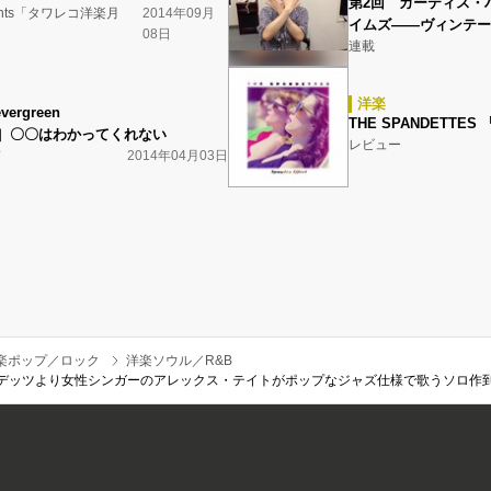
第2回 カーティス・
ents「タワレコ洋楽月
2014年09月
イムズ――ヴィンテー
08日
連載
洋楽
evergreen
THE SPANDETTES 『
］〇〇はわかってくれない
レビュー
ド
2014年04月03日
楽ポップ／ロック
洋楽ソウル／R&B
デッツより女性シンガーのアレックス・テイトがポップなジャズ仕様で歌うソロ作