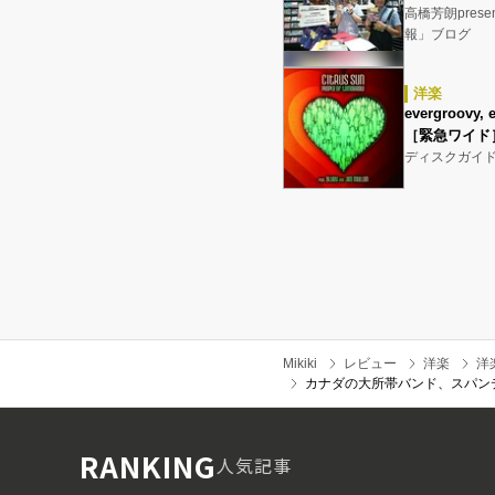
高橋芳朗pres
報」ブログ
洋楽
evergroovy, 
［緊急ワイド
ディスクガイ
Mikiki
レビュー
洋楽
洋
カナダの大所帯バンド、スパン
RANKING
人気記事