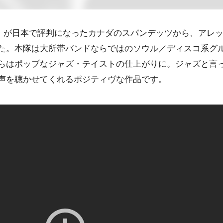
fect』が日本で評判になったカナダの
スパンデッツ
から、
アレ
た。本隊は大所帯バンドならではの
ソウル
／
ディスコ
系グ
らはポップなジャズ・テイストの仕上がりに。ジャズと言
声を聴かせてくれるポジティヴな作品です。