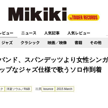
レビュー
ニュース
人気記事
人気レビュー
ジャズ
クラシック
映画／映像
書籍
その他
バンド、スパンデッツより女性シン
ップなジャズ仕様で歌うソロ作到着
出典
ック
洋楽ソウル／R&B
bounce
2015 March