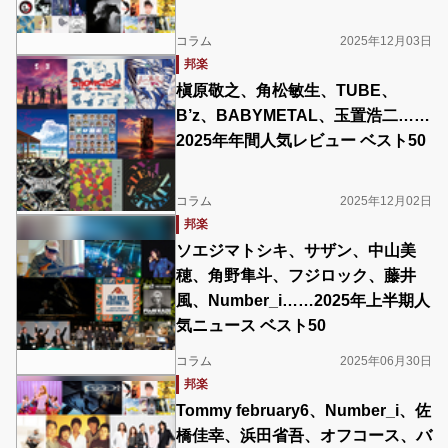
コラム
2025年12月03日
邦楽
槇原敬之、角松敏生、TUBE、
B’z、BABYMETAL、玉置浩二……
2025年年間人気レビュー ベスト50
コラム
2025年12月02日
邦楽
ソエジマトシキ、サザン、中山美
穂、角野隼斗、フジロック、藤井
風、Number_i……2025年上半期人
気ニュース ベスト50
コラム
2025年06月30日
邦楽
Tommy february6、Number_i、佐
橋佳幸、浜田省吾、オフコース、バ