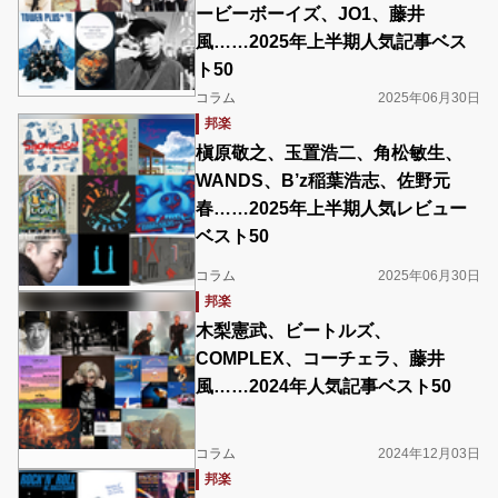
ービーボーイズ、JO1、藤井
風……2025年上半期人気記事ベス
ト50
コラム
2025年06月30日
邦楽
槇原敬之、玉置浩二、角松敏生、
WANDS、B’z稲葉浩志、佐野元
春……2025年上半期人気レビュー
ベスト50
コラム
2025年06月30日
邦楽
木梨憲武、ビートルズ、
COMPLEX、コーチェラ、藤井
風……2024年人気記事ベスト50
コラム
2024年12月03日
邦楽