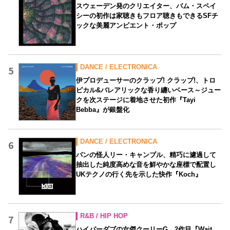
スウェーデン発のクリエイター、バム・スペイ
シーの初作は家聴きもフロア聴きもできるSFチ
ックな美麗アンビエント・ポップ
DANCE / ELECTRONICA
5
伊プロデューサーのクラップ! クラップ!、トロ
ピカル&バレアリックな香り纏いベース～ジュー
クを次ステージに着地させた初作『Tayi
Bebba』が銀盤化
DANCE / ELECTRONICA
6
パンの怪人リー・キャンブル、精巧に濾過して
抽出した純度高めな音を鮮やかな座標で配置し
UKテクノの行く先を示した快作『Koch』
R&B / HIP HOP
7
ハイパーダブの女傑クーリーG、2作目『Wait