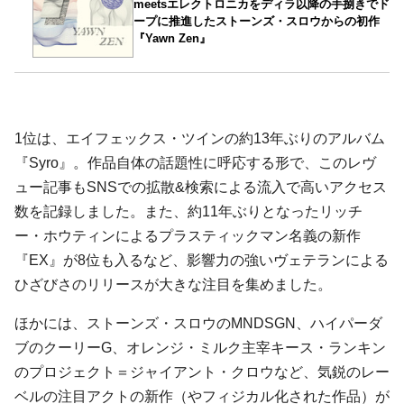
meetsエレクトロニカをディラ以降の手捌きでド
ープに推進したストーンズ・スロウからの初作
『Yawn Zen』
1位は、
エイフェックス・ツイン
の約13年ぶりのアルバム
『Syro』。作品自体の話題性に呼応する形で、このレヴ
ュー記事もSNSでの拡散&検索による流入で高いアクセス
数を記録しました。また、約11年ぶりとなった
リッチ
ー・ホウティン
による
プラスティックマン
名義の新作
『EX』が8位も入るなど、影響力の強いヴェテランによる
ひざびさのリリースが大きな注目を集めました。
ほかには、
ストーンズ・スロウ
の
MNDSGN
、
ハイパーダ
ブ
の
クーリーG
、
オレンジ・ミルク
主宰
キース・ランキン
のプロジェクト＝
ジャイアント・クロウ
など、気鋭のレー
ベルの注目アクトの新作（やフィジカル化された作品）が