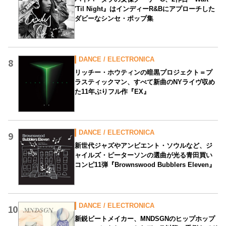
'Til Night』はインディーR&Bにアプローチした
ダビーなシンセ・ポップ集
DANCE / ELECTRONICA
8
リッチー・ホウティンの暗黒プロジェクト＝プ
ラスティックマン、すべて新曲のNYライヴ収め
た11年ぶりフル作『EX』
DANCE / ELECTRONICA
9
新世代ジャズやアンビエント・ソウルなど、ジ
ャイルズ・ピーターソンの選曲が光る青田買い
コンピ11弾『Brownswood Bubblers Eleven』
DANCE / ELECTRONICA
10
新鋭ビートメイカー、MNDSGNのヒップホップ