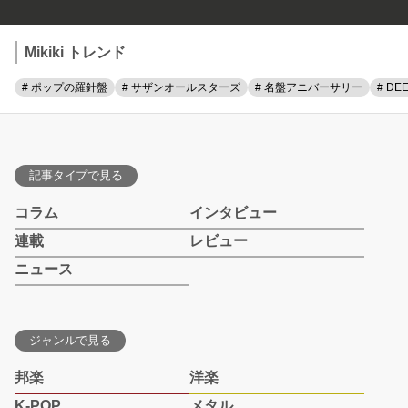
Mikiki トレンド
# ポップの羅針盤
# サザンオールスターズ
# 名盤アニバーサリー
# DE
記事タイプで見る
コラム
インタビュー
連載
レビュー
ニュース
ジャンルで見る
邦楽
洋楽
K-POP
メタル