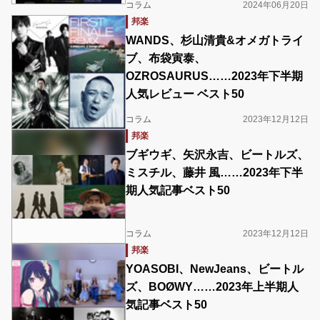
コラム
2024年06月20日
邦楽
WANDS、杉山清貴&オメガトライ
ブ、布袋寅泰、
OZROSAURUS……2023年下半期
人気レビュー ベスト50
コラム
2023年12月12日
邦楽
ブギウギ、矢沢永吉、ビートルズ、
ミスチル、藤井 風……2023年下半
期人気記事ベスト50
コラム
2023年12月12日
邦楽
YOASOBI、NewJeans、ビートル
ズ、BOØWY……2023年上半期人
気記事ベスト50