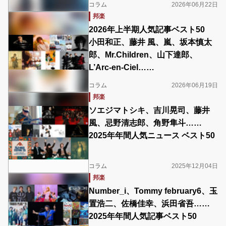
コラム
2026年06月22日
邦楽
2026年上半期人気記事ベスト50
小田和正、藤井 風、嵐、坂本慎太
郎、Mr.Children、山下達郎、
L’Arc-en-Ciel……
コラム
2026年06月19日
邦楽
ソエジマトシキ、吉川晃司、藤井
風、忌野清志郎、角野隼斗……
2025年年間人気ニュース ベスト50
コラム
2025年12月04日
邦楽
Number_i、Tommy february6、玉
置浩二、佐橋佳幸、浜田省吾……
2025年年間人気記事ベスト50