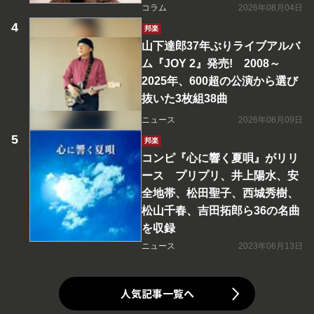
コラム
2026年08月04日
邦楽
山下達郎37年ぶりライブアルバ
ム『JOY 2』発売! 2008～
2025年、600超の公演から選び
抜いた3枚組38曲
ニュース
2026年08月09日
邦楽
コンピ『心に響く夏唄』がリリ
ース プリプリ、井上陽水、安
全地帯、松田聖子、西城秀樹、
松山千春、吉田拓郎ら36の名曲
を収録
ニュース
2023年06月13日
人気記事一覧へ