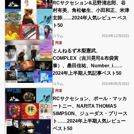
RCサクセション&忌野清志郎、谷
村有美、角松敏生、小田和正、米津
玄師……2024年人気レビュー ベス
ト50
コラム
2024年12月03日
邦楽
とんねるず木梨憲武、
COMPLEX（吉川晃司&布袋寅
泰）、桑田佳祐、Number_i……
2024年上半期人気記事ベスト50
コラム
2024年06月20日
邦楽
RCサクセション、ポール・マッカ
ートニー、NARITA THOMAS
SIMPSON、ジューダス・プリース
ト……2024年上半期人気レビュー
ベスト50