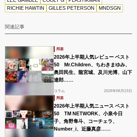
LEE GAMBLE
COOLY G
PLASTIKMAN
RICHIE HAWTIN
GILLES PETERSON
MNDSGN
関連記事
邦楽
2026年上半期人気レビュー ベスト
50 Mr.Children、ちわきまゆみ、
奥田民生、龍宮城、及川光博、山下
達郎……
コラム
2026年06月23日
邦楽
2026年上半期人気ニュース ベスト
50 TM NETWORK、小泉今日
子、角野隼斗、コーチェラ、
Number_i、近藤真彦……