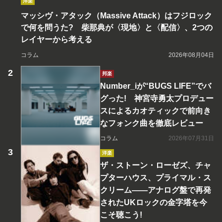
洋楽
マッシヴ・アタック（Massive Attack）はフジロック
で何を問うた? 柴那典が〈現地〉と〈配信〉、2つの
レイヤーから考える
コラム
2026年08月04日
邦楽
Number_iが“BUGS LIFE”でバ
グった! 神宮寺勇太プロデュー
スによるカオティックで前向き
なフォンク曲を徹底レビュー
コラム
2026年07月31日
洋楽
ザ・ストーン・ローゼズ、チャ
プターハウス、プライマル・ス
クリーム――アナログ盤で再発
されたUKロックの金字塔を今
こそ聴こう!