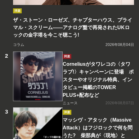
洋楽
ザ・ストーン・ローゼズ、チャプターハウス、プライ
マル・スクリーム――アナログ盤で再発されたUKロ
ックの金字塔を今こそ聴こう!
コラム
2026年08月04日
邦楽
Corneliusがタワレコの〈タワ
ラブ!〉キャンペーンに登場 ポ
スターやオリジナル特典、イン
タビュー掲載のTOWER
PLUS+配布など
ニュース
2026年08月07日
洋楽
マッシヴ・アタック（Massive
Attack）はフジロックで何を問
うた? 柴那典が〈現地〉と