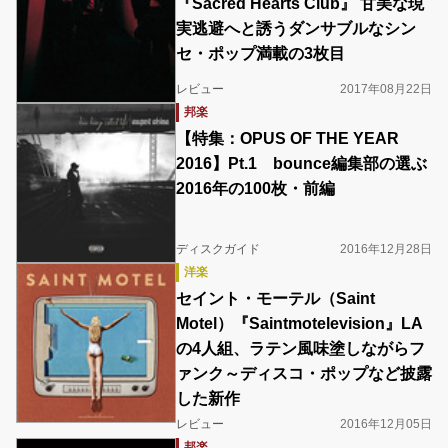
『Sacred Hearts Club』 甘美な現
実逃避へと誘うダンサブルなシン
セ・ポップ満載の3枚目
レビュー
2017年08月22日
邦楽
【特集：OPUS OF THE YEAR
2016】Pt.1 bounce編集部の選ぶ
2016年の100枚・前編
ディスクガイド
2016年12月28日
洋楽
セイント・モーテル（Saint
Motel）『Saintmotelevision』LA
の4人組、ラテン風味塗しながらフ
ァンク～ディスコ・ポップなど披露
した新作
レビュー
2016年12月05日
邦楽