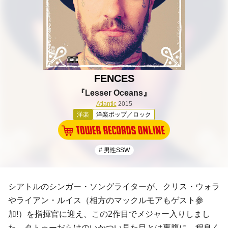
FENCES
『Lesser Oceans』
Atlantic
2015
洋楽
洋楽ポップ／ロック
# 男性SSW
シアトルのシンガー・ソングライターが、
クリス・ウォラ
や
ライアン・ルイス
（相方の
マックルモア
もゲスト参
加!）を指揮官に迎え、この2作目でメジャー入りしまし
た。タトゥーだらけのいかつい見た目とは裏腹に、程良く