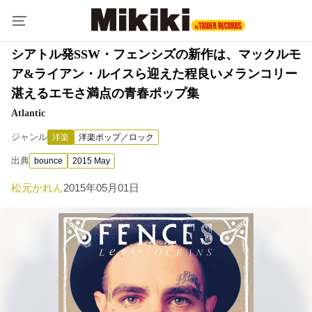
シアトル発SSW・フェンシズの新作は、マックルモ
ア&ライアン・ルイスら迎えた程良いメランコリー
湛えるエモさ満点の青春ポップ集
Atlantic
ジャンル
洋楽
洋楽ポップ／ロック
出典
bounce
2015 May
松元かれん
2015年05月01日