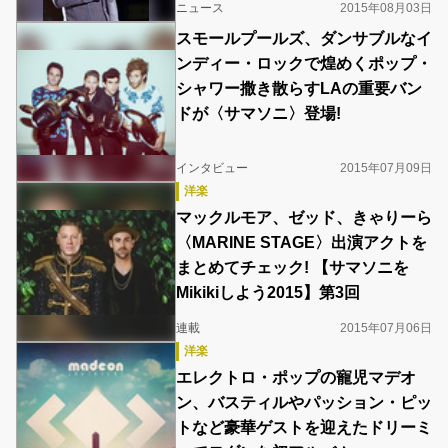
ニュース
2015年08月03日
スモールプールズ、ダンサブルなイ
ンディー・ロックで煌めくポップ・
シャワー撒き散らすLAの重要バン
ドが〈サマソニ〉登場!
インタビュー
2015年07月09日
洋楽
マックルモア、ゼッド、きゃりーら
〈MARINE STAGE〉出演アクトを
まとめてチェック! 【サマソニを
Mikikiしよう2015】第3回
連載
2015年07月06日
洋楽
エレクトロ・ポップの寵児マデオ
ン、バスティルやパッション・ピッ
トなど豪華ゲストを迎えたドリーミ