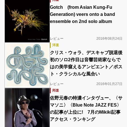
Gotch (from Asian Kung-Fu
Generation) veers onto a band
ensemble on 2nd solo album
レビュー
2016年08月24日
洋楽
クリス・ウォラ、デスキャブ脱退後
初のソロ2作目は音響芸術家ならで
はの美学窺えるアンビエント／ポス
ト・クラシカルな風合い
レビュー
2016年01月27日
邦楽
佐野元春の特濃インタヴュー、〈サ
マソニ〉〈Blue Note JAZZ FES〉
の記事が上位に! 7月のMikiki記事
アクセス・ランキング