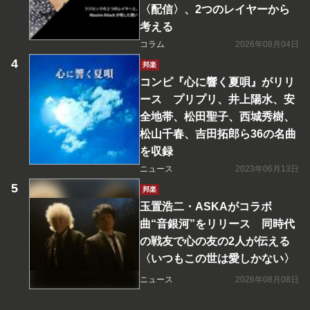
〈配信〉、2つのレイヤーから
考える
コラム
2026年08月04日
邦楽
コンピ『心に響く夏唄』がリリ
ース プリプリ、井上陽水、安
全地帯、松田聖子、西城秀樹、
松山千春、吉田拓郎ら36の名曲
を収録
ニュース
2023年06月13日
邦楽
玉置浩二・ASKAがコラボ
曲“音銀河”をリリース 同時代
の戦友で心の友の2人が伝える
〈いつもこの世は愛しかない〉
ニュース
2026年08月08日