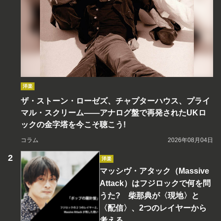
洋楽
ザ・ストーン・ローゼズ、チャプターハウス、プライ
マル・スクリーム――アナログ盤で再発されたUKロ
ックの金字塔を今こそ聴こう!
コラム
2026年08月04日
洋楽
マッシヴ・アタック（Massive
Attack）はフジロックで何を問
うた? 柴那典が〈現地〉と
〈配信〉、2つのレイヤーから
考える