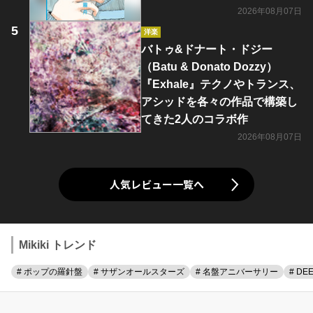
2026年08月07日
洋楽
バトゥ&ドナート・ドジー
（Batu & Donato Dozzy）
『Exhale』テクノやトランス、
アシッドを各々の作品で構築し
てきた2人のコラボ作
2026年08月07日
人気レビュー一覧へ
Mikiki トレンド
# ポップの羅針盤
# サザンオールスターズ
# 名盤アニバーサリー
# DE