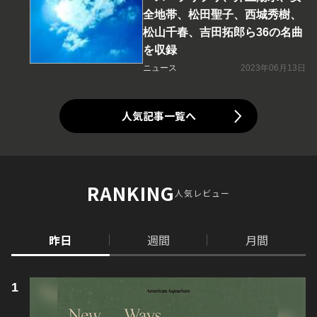
全地帯、松田聖子、西城秀樹、
松山千春、吉田拓郎ら36の名曲
を収録
ニュース
2023年06月13日
人気記事一覧へ
RANKING
人気レビュー
昨日
週間
月間