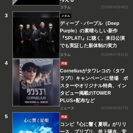
コラム
2026年08月04日
メタル
ディープ・パープル（Deep
Purple）の素晴らしい新作
『SPLAT!』に聴く、来日公演
でも実証した新体制の実力
コラム
2026年07月31日
邦楽
Corneliusがタワレコの〈タワ
ラブ!〉キャンペーンに登場 ポ
スターやオリジナル特典、イン
タビュー掲載のTOWER
PLUS+配布など
ニュース
2026年08月07日
邦楽
コンピ『心に響く夏唄』がリリ
ース プリプリ、井上陽水、安