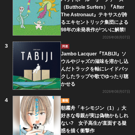
（Butthole Surfers）『After
The Astronaut』テキサスが誇
るエキセントリック集団による
98年の未発表作がついに解禁!
2026年08月07日
邦楽
Jambo Lacquer『TABIJI』ソ
ウルやジャズの滋味を溶かし込
んだトラックを軸にレイドバッ
クしたラップや歌でゆったり聴
かせる
2026年08月07日
書籍
朝霧舟「キシモジン（1）」大
好きな母親が実は偽物かもしれ
ない? 女子高生が直面する疑
惑を描く衝撃作