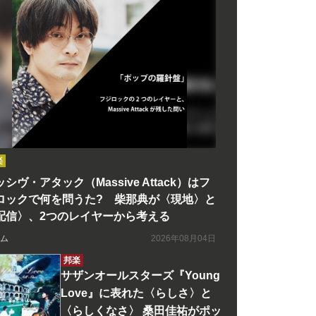
楽
シヴ・アタック（Massive Attack）はフ
ロックで何を問うた? 柴那典が〈現地〉と
配信〉、2つのレイヤーから考える
ム
2026年08月04日
邦楽
サザンオールスターズ『Young
Love』に表れた〈らしさ〉と
〈らしくなさ〉 桑田佳祐がポッ