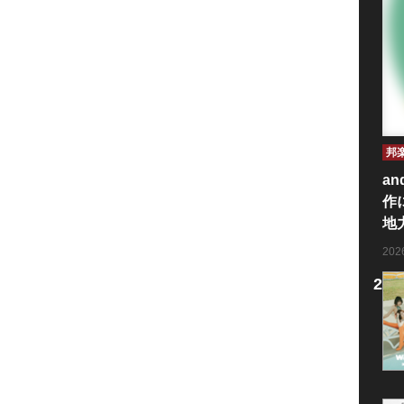
邦
an
作
地
20