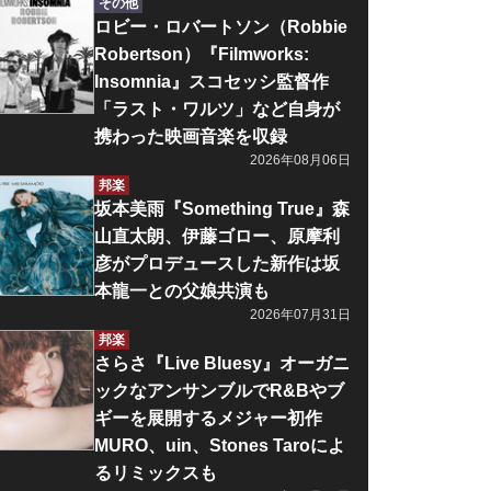
その他
ロビー・ロバートソン（Robbie
Robertson）『Filmworks:
Insomnia』スコセッシ監督作
「ラスト・ワルツ」など自身が
携わった映画音楽を収録
2026年08月06日
邦楽
坂本美雨『Something True』森
山直太朗、伊藤ゴロー、原摩利
彦がプロデュースした新作は坂
本龍一との父娘共演も
2026年07月31日
邦楽
さらさ『Live Bluesy』オーガニ
ックなアンサンブルでR&Bやブ
ギーを展開するメジャー初作
MURO、uin、Stones Taroによ
るリミックスも