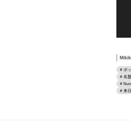
Mik
# ポ
# 名
# Num
# 来