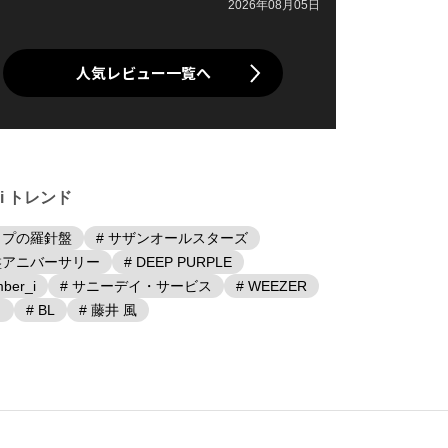
2026年08月05日
人気レビュー一覧へ
iki トレンド
ップの羅針盤
# サザンオールスターズ
盤アニバーサリー
# DEEP PURPLE
ber_i
# サニーデイ・サービス
# WEEZER
日
# BL
# 藤井 風