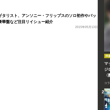
ギタリスト、アンソニー・フリップスのソロ初作やバッ
豪華盤など注目リイシュー紹介
2015年05月13日
洋
マッ
ジ
〈
コラ