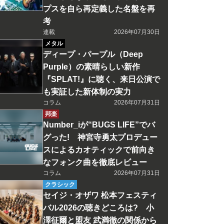
プスを自ら再定義した名盤を再
考
連載
2026年07月30日
メタル
ディープ・パープル（Deep
Purple）の素晴らしい新作
『SPLAT!』に聴く、来日公演で
も実証した新体制の実力
コラム
2026年07月31日
邦楽
Number_iが“BUGS LIFE”でバ
グった! 神宮寺勇太プロデュー
スによるカオティックで前向き
なフォンク曲を徹底レビュー
コラム
2026年07月31日
クラシック
セイジ・オザワ 松本フェスティ
バル2026の聴きどころは? 小
澤征爾と盟友 武満徹の関係から