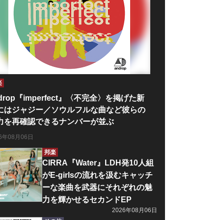
楽
drop『imperfect』〈不完全〉を掲げた新
にはジャジー／ソウルフルな曲など彼らの
力を再確認できるナンバーが並ぶ
26年08月06日
邦楽
CIRRA『Water』LDH発10人組
がE-girlsの流れを汲むキャッチ
ーな楽曲を武器にそれぞれの魅
力を輝かせるセカンドEP
2026年08月06日