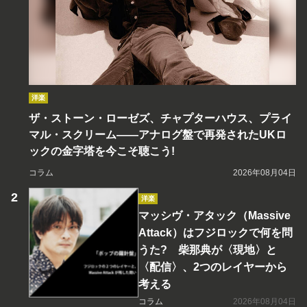
洋楽
ザ・ストーン・ローゼズ、チャプターハウス、プライ
マル・スクリーム――アナログ盤で再発されたUKロ
ックの金字塔を今こそ聴こう!
コラム
2026年08月04日
洋楽
マッシヴ・アタック（Massive
Attack）はフジロックで何を問
うた? 柴那典が〈現地〉と
〈配信〉、2つのレイヤーから
考える
コラム
2026年08月04日