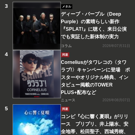
メタル
ディープ・パープル（Deep
Purple）の素晴らしい新作
『SPLAT!』に聴く、来日公演
でも実証した新体制の実力
コラム
2026年07月31日
邦楽
Corneliusがタワレコの〈タワ
ラブ!〉キャンペーンに登場 ポ
スターやオリジナル特典、イン
タビュー掲載のTOWER
PLUS+配布など
ニュース
2026年08月07日
邦楽
コンピ『心に響く夏唄』がリリ
ース プリプリ、井上陽水、安
全地帯、松田聖子、西城秀樹、