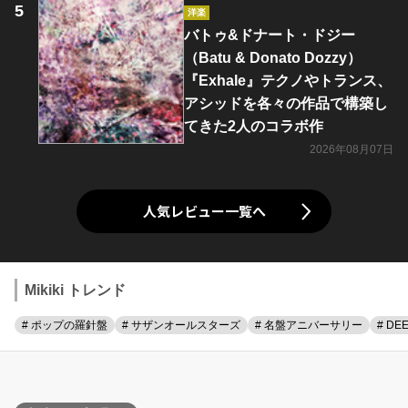
洋楽
バトゥ&ドナート・ドジー
（Batu & Donato Dozzy）
『Exhale』テクノやトランス、
アシッドを各々の作品で構築し
てきた2人のコラボ作
2026年08月07日
人気レビュー一覧へ
Mikiki トレンド
# ポップの羅針盤
# サザンオールスターズ
# 名盤アニバーサリー
# DE