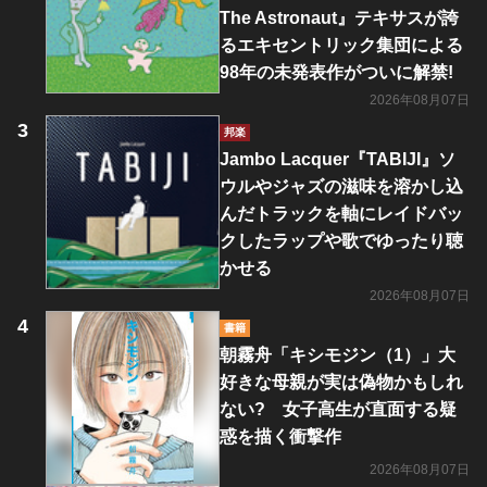
The Astronaut』テキサスが誇
るエキセントリック集団による
98年の未発表作がついに解禁!
2026年08月07日
邦楽
Jambo Lacquer『TABIJI』ソ
ウルやジャズの滋味を溶かし込
んだトラックを軸にレイドバッ
クしたラップや歌でゆったり聴
かせる
2026年08月07日
書籍
朝霧舟「キシモジン（1）」大
好きな母親が実は偽物かもしれ
ない? 女子高生が直面する疑
惑を描く衝撃作
2026年08月07日