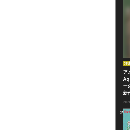
洋
ア
Aq
ー
新
20