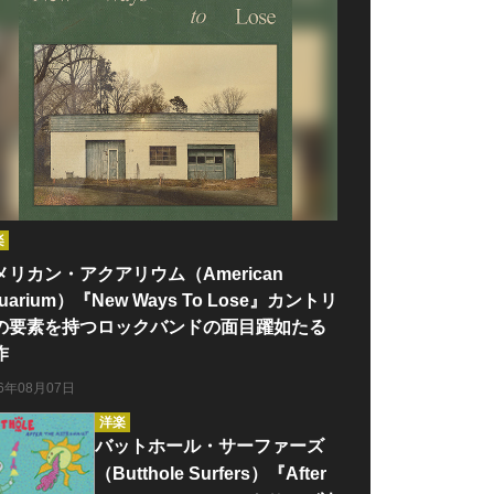
楽
メリカン・アクアリウム（American
uarium）『New Ways To Lose』カントリ
の要素を持つロックバンドの面目躍如たる
作
26年08月07日
洋楽
バットホール・サーファーズ
（Butthole Surfers）『After