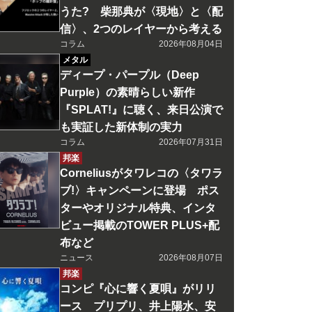
うた? 柴那典が〈現地〉と〈配
信〉、2つのレイヤーから考える
コラム
2026年08月04日
メタル
ディープ・パープル（Deep
Purple）の素晴らしい新作
『SPLAT!』に聴く、来日公演で
も実証した新体制の実力
コラム
2026年07月31日
邦楽
Corneliusがタワレコの〈タワラ
ブ!〉キャンペーンに登場 ポス
ターやオリジナル特典、インタ
ビュー掲載のTOWER PLUS+配
布など
ニュース
2026年08月07日
邦楽
コンピ『心に響く夏唄』がリリ
ース プリプリ、井上陽水、安