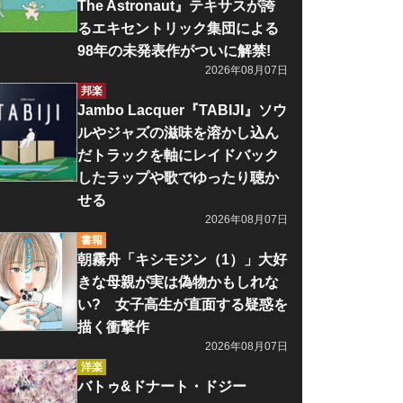
The Astronaut』テキサスが誇
るエキセントリック集団による
98年の未発表作がついに解禁!
2026年08月07日
邦楽
Jambo Lacquer『TABIJI』ソウ
ルやジャズの滋味を溶かし込ん
だトラックを軸にレイドバック
したラップや歌でゆったり聴か
せる
2026年08月07日
書籍
朝霧舟「キシモジン（1）」大好
きな母親が実は偽物かもしれな
い? 女子高生が直面する疑惑を
描く衝撃作
2026年08月07日
洋楽
バトゥ&ドナート・ドジー