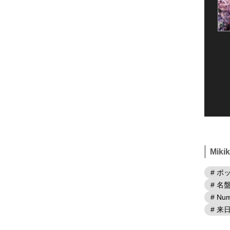
Mik
# ポ
# 名
# Num
# 来