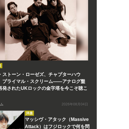
楽
・ストーン・ローゼズ、チャプターハウ
、プライマル・スクリーム――アナログ盤
再発されたUKロックの金字塔を今こそ聴こ
ム
2026年08月04日
洋楽
マッシヴ・アタック（Massive
Attack）はフジロックで何を問