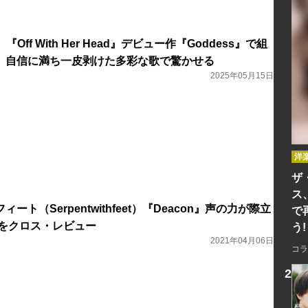
『Off With Her Head』デビュー作『Goddess』で組
、自信に満ち一皮剥けた多彩な歌で驚かせる
2025年05月15日
洋
ザ
ス
ト（Serpentwithfeet）『Deacon』声の力が際立
で
界をクロス・レビュー
う!
2021年04月06日
コラ