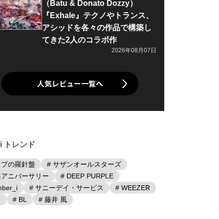
（Batu & Donato Dozzy）
『Exhale』テクノやトランス、
アシッドを各々の作品で構築し
てきた2人のコラボ作
2026年08月07日
人気レビュー一覧へ
iki トレンド
ップの羅針盤
# サザンオールスターズ
盤アニバーサリー
# DEEP PURPLE
ber_i
# サニーデイ・サービス
# WEEZER
日
# BL
# 藤井 風