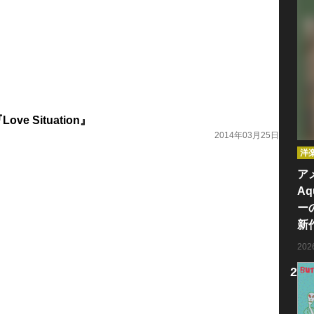
Love Situation』
2014年03月25日
洋
ア
Aq
ー
新
20