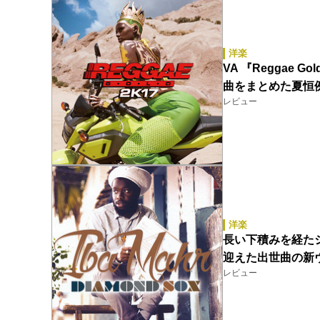
洋楽
VA 『Reggae 
曲をまとめた夏恒
レビュー
洋楽
長い下積みを経た
迎えた出世曲の新
レビュー