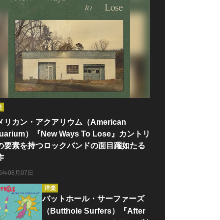
楽
メリカン・アクアリウム（American
uarium）『New Ways To Lose』カントリ
の要素を持つロックバンドの面目躍如たる
作
26年08月07日
洋楽
バットホール・サーファーズ
（Butthole Surfers）『After