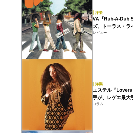
洋楽
VA『Rub-A-D
ズ、トーラス・ラ
レビュー
洋楽
エステル『Love
手が、レゲエ最大
コラム