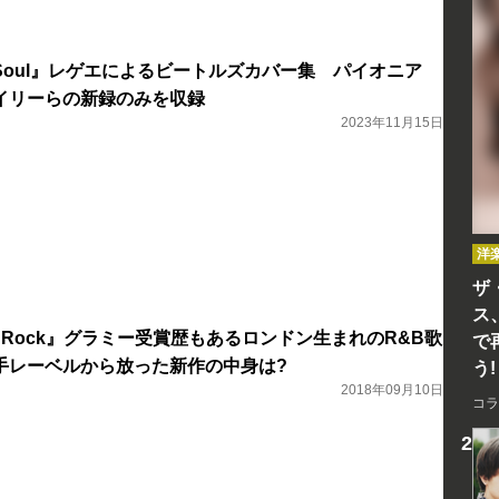
ub Soul』レゲエによるビートルズカバー集 パイオニア
イリーらの新録のみを収録
2023年11月15日
洋
ザ
ス
rs Rock』グラミー受賞歴もあるロンドン生まれのR&B歌
で
手レーベルから放った新作の中身は?
う!
2018年09月10日
コラ