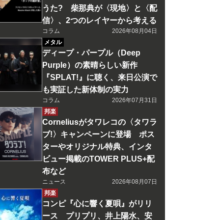
うた? 柴那典が〈現地〉と〈配
信〉、2つのレイヤーから考える
コラム
2026年08月04日
メタル
ディープ・パープル（Deep
Purple）の素晴らしい新作
『SPLAT!』に聴く、来日公演で
も実証した新体制の実力
コラム
2026年07月31日
邦楽
Corneliusがタワレコの〈タワラ
ブ!〉キャンペーンに登場 ポス
ターやオリジナル特典、インタ
ビュー掲載のTOWER PLUS+配
布など
ニュース
2026年08月07日
邦楽
コンピ『心に響く夏唄』がリリ
ース プリプリ、井上陽水、安