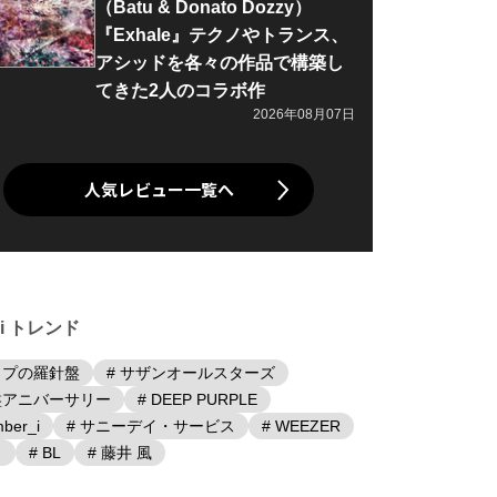
（Batu & Donato Dozzy）
『Exhale』テクノやトランス、
アシッドを各々の作品で構築し
てきた2人のコラボ作
2026年08月07日
人気レビュー一覧へ
iki トレンド
ップの羅針盤
# サザンオールスターズ
盤アニバーサリー
# DEEP PURPLE
ber_i
# サニーデイ・サービス
# WEEZER
日
# BL
# 藤井 風