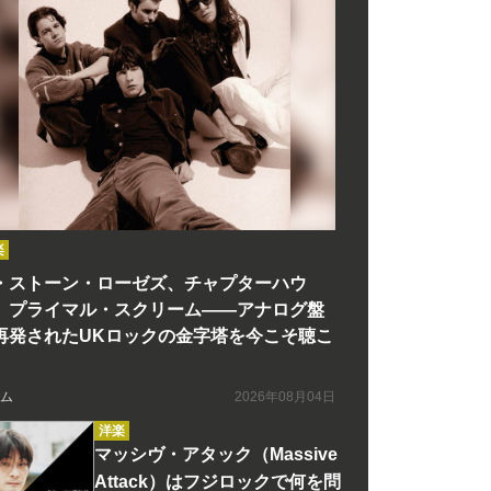
楽
・ストーン・ローゼズ、チャプターハウ
、プライマル・スクリーム――アナログ盤
再発されたUKロックの金字塔を今こそ聴こ
ム
2026年08月04日
洋楽
マッシヴ・アタック（Massive
Attack）はフジロックで何を問