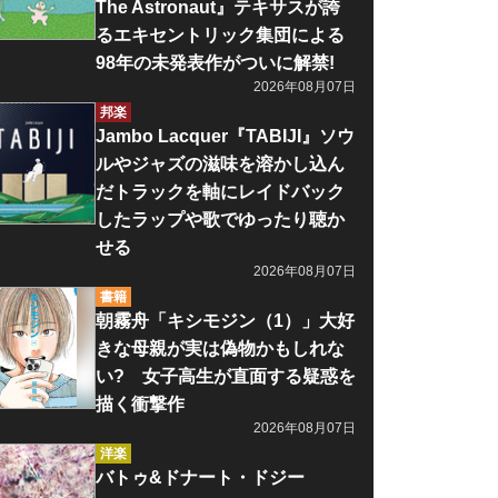
The Astronaut』テキサスが誇
るエキセントリック集団による
98年の未発表作がついに解禁!
2026年08月07日
邦楽
Jambo Lacquer『TABIJI』ソウ
ルやジャズの滋味を溶かし込ん
だトラックを軸にレイドバック
したラップや歌でゆったり聴か
せる
2026年08月07日
書籍
朝霧舟「キシモジン（1）」大好
きな母親が実は偽物かもしれな
い? 女子高生が直面する疑惑を
描く衝撃作
2026年08月07日
洋楽
バトゥ&ドナート・ドジー