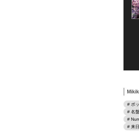
Mik
# ポ
# 名
# Num
# 来