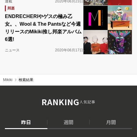
連載
2020年06月23日
邦楽
ENDRECHERIやゲスの極み乙
女。、Wool & The Pantsなど今週
リリースのMikiki推し邦楽アルバム
6選!
ニュース
2020年06月17日
Mikiki
検索結果
RANKING
人気記事
昨日
週間
月間