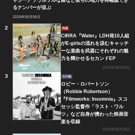
ャジー／ソウルフルな曲など彼らの地力を再確認でき
るナンバーが並ぶ
2026年08月06日
邦楽
CIRRA『Water』LDH発10人組
がE-girlsの流れを汲むキャッチ
ーな楽曲を武器にそれぞれの魅
力を輝かせるセカンドEP
2026年08月06日
その他
ロビー・ロバートソン
（Robbie Robertson）
『Filmworks: Insomnia』スコ
セッシ監督作「ラスト・ワル
ツ」など自身が携わった映画音
楽を収録
2026年08月06日