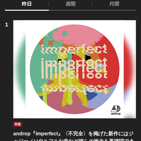
昨日
週間
月間
邦楽
androp『imperfect』〈不完全〉を掲げた新作にはジ