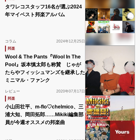
タワレコスタッフ16名が選ぶ2024
年マイベスト邦楽アルバム
コラム
2024年12月25日
邦楽
Wool & The Pants『Wool In The
Pool』坂本慎太郎も称賛 じゃが
たらやフィッシュマンズを継承した
ミニマル・ファンク
レビュー
2020年07月17日
邦楽
小山田壮平、m-flo♡chelmico、三
浦大知、岡田拓郎……Mikiki編集部
員が今週オススメの邦楽曲