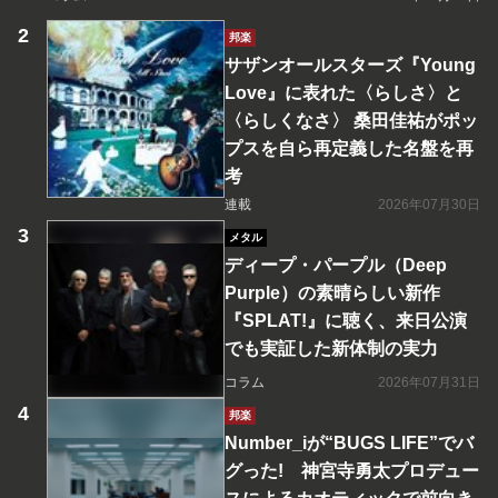
邦楽
サザンオールスターズ『Young
Love』に表れた〈らしさ〉と
〈らしくなさ〉 桑田佳祐がポッ
プスを自ら再定義した名盤を再
考
連載
2026年07月30日
メタル
ディープ・パープル（Deep
Purple）の素晴らしい新作
『SPLAT!』に聴く、来日公演
でも実証した新体制の実力
コラム
2026年07月31日
邦楽
Number_iが“BUGS LIFE”でバ
グった! 神宮寺勇太プロデュー