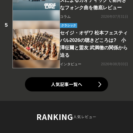
スによるカオティックで前向き
なフォンク曲を徹底レビュー
コラム
2026年07月31日
クラシック
セイジ・オザワ 松本フェスティ
バル2026の聴きどころは? 小
澤征爾と盟友 武満徹の関係から
迫る
インタビュー
2026年08月03日
人気記事一覧へ
RANKING
人気レビュー