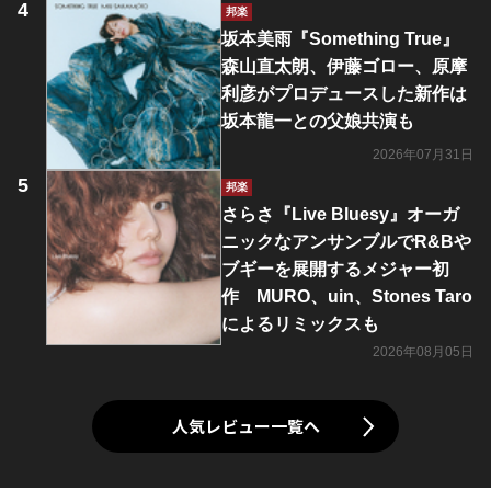
邦楽
坂本美雨『Something True』
森山直太朗、伊藤ゴロー、原摩
利彦がプロデュースした新作は
坂本龍一との父娘共演も
2026年07月31日
邦楽
さらさ『Live Bluesy』オーガ
ニックなアンサンブルでR&Bや
ブギーを展開するメジャー初
作 MURO、uin、Stones Taro
によるリミックスも
2026年08月05日
人気レビュー一覧へ