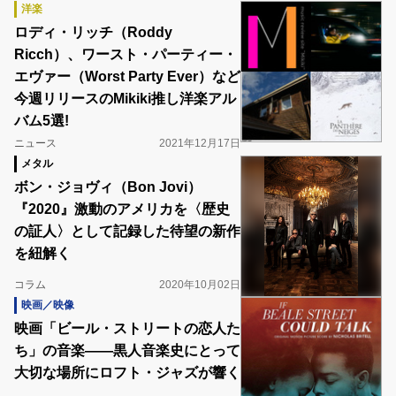
洋楽
ロディ・リッチ（Roddy
Ricch）、ワースト・パーティー・
エヴァー（Worst Party Ever）など
今週リリースのMikiki推し洋楽アル
バム5選!
ニュース
2021年12月17日
メタル
ボン・ジョヴィ（Bon Jovi）
『2020』激動のアメリカを〈歴史
の証人〉として記録した待望の新作
を紐解く
コラム
2020年10月02日
映画／映像
映画「ビール・ストリートの恋人た
ち」の音楽――黒人音楽史にとって
大切な場所にロフト・ジャズが響く