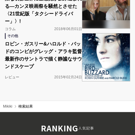
る―カンヌ映画祭を騒然とさせた
〈21世紀版「タクシードライバ
ー」〉!
コラム
2018年06月01日
その他
ロビン・ガスリー&ハロルド・バッ
ドのコンビがグレッグ・アラキ監督
最新作のサントラで描く静謐なサウ
ンドスケープ
レビュー
2015年02月24日
Mikiki
検索結果
RANKING
人気記事