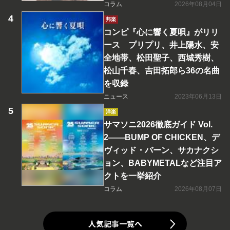
コラム
2026年08月04日
邦楽
コンピ『心に響く夏唄』がリリ
ース プリプリ、井上陽水、安
全地帯、松田聖子、西城秀樹、
松山千春、吉田拓郎ら36の名曲
を収録
ニュース
2023年06月13日
洋楽
サマソニ2026徹底ガイド Vol.
2――BUMP OF CHICKEN、デ
ヴィッド・バーン、サカナクシ
ョン、BABYMETALなど注目ア
クトを一挙紹介
コラム
2026年08月07日
人気記事一覧へ