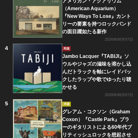
アメリカン・アクアリウム
（American Aquarium）
『New Ways To Lose』カント
リーの要素を持つロックバンド
の面目躍如たる新作
2026年08月07日
邦楽
Jambo Lacquer『TABIJI』ソ
ウルやジャズの滋味を溶かし込
んだトラックを軸にレイドバッ
クしたラップや歌でゆったり聴
かせる
2026年08月07日
洋楽
グレアム・コクソン（Graham
Coxon）『Castle Park』ブラ
ーのギタリストによる60年代ブ
リティッシュロックを想起させ