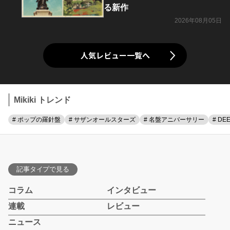
る新作
2026年08月05日
人気レビュー一覧へ
Mikiki トレンド
# ポップの羅針盤
# サザンオールスターズ
# 名盤アニバーサリー
# DE
記事タイプで見る
コラム
インタビュー
連載
レビュー
ニュース