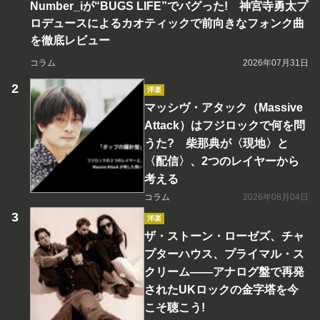
Number_iが“BUGS LIFE”でバグった! 神宮寺勇太プ
ロデュースによるカオティックで前向きなフォンク曲
を徹底レビュー
コラム
2026年07月31日
洋楽
マッシヴ・アタック（Massive
Attack）はフジロックで何を問
うた? 柴那典が〈現地〉と
〈配信〉、2つのレイヤーから
考える
コラム
2026年08月04日
洋楽
ザ・ストーン・ローゼズ、チャ
プターハウス、プライマル・ス
クリーム――アナログ盤で再発
されたUKロックの金字塔を今
こそ聴こう!