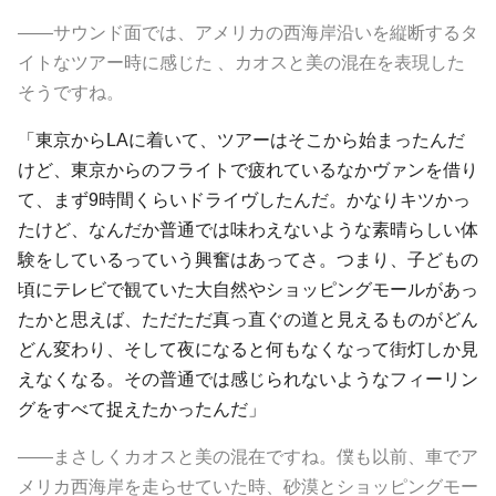
――サウンド面では、アメリカの西海岸沿いを縦断するタ
イトなツアー時に感じた 、カオスと美の混在を表現した
そうですね。
「東京からLAに着いて、ツアーはそこから始まったんだ
けど、東京からのフライトで疲れているなかヴァンを借り
て、まず9時間くらいドライヴしたんだ。かなりキツかっ
たけど、なんだか普通では味わえないような素晴らしい体
験をしているっていう興奮はあってさ。つまり、子どもの
頃にテレビで観ていた大自然やショッピングモールがあっ
たかと思えば、ただただ真っ直ぐの道と見えるものがどん
どん変わり、そして夜になると何もなくなって街灯しか見
えなくなる。その普通では感じられないようなフィーリン
グをすべて捉えたかったんだ」
――まさしくカオスと美の混在ですね。僕も以前、車でア
メリカ西海岸を走らせていた時、砂漠とショッピングモー