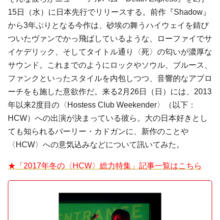
15日（水）に日本先行でリリースする。前作『Shadow』
から3年ぶりとなる今作は、砂埃の舞うハイウェイを錆び
ついたヴァンでかっ飛ばしているような、ローファイでサ
イケデリック、そしてタイトル通り〈死〉の匂いが濃厚な
サウンド。これまでのようにロックやソウル、ブルース、
ファンクといったスタイルを内包しつつ、音響的なアプロ
ーチをも施した意欲作だ。来る2月26日（日）には、2013
年以来2度目の〈Hostess Club Weekender〉（以下：
HCW）への出演が決まっている彼ら。大の日本好きとし
ても知られるバーリー・カドガンに、新作のことや
〈HCW〉への意気込みなどについて訊いてみた。
★「2017年冬の〈HCW〉総力特集」記事一覧はこちら