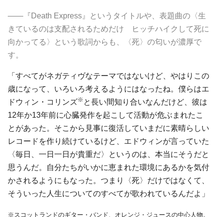
――『Death Express』というタイトルや、表題曲の〈生
きているのは支配されるためだけ ヒッチハイクして死に
向かってる〉という歌詞からも、〈死〉の匂いが濃厚で
す。
「すべてがネガティヴなテーマではないけど、やはりこの
歳になって、いろいろ考えるようにはなったね。僕らはエ
※
ドウィン・コリンズ
と長い間知り合いなんだけど、彼は
12年か13年前に心臓発作を起こして活動が危ぶまれたこ
とがあった。そこから見事に復活していまだに素晴らしい
レコードを作り続けているけど、エドウィンが言っていた
〈毎日、一日一日が貴重だ〉というのは、本当にそうだと
思うんだ。自分たちがいかに恵まれた環境にあるかを気付
かされるようにもなった。つまり〈死〉だけではなくて、
そういった人生についてのすべてが歌われているんだよ」
※スコットランドのギター・バンド、
オレンジ・ジュース
の中心人物。