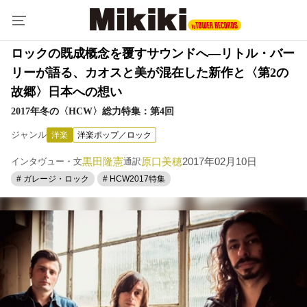
ロックの既成概念を覆すサウンドへ―リトル・バー
リーが語る、カオスと美が混在した新作と〈第2の
故郷〉日本への想い
2017年冬の〈HCW〉総力特集：第4回
ジャンル
洋楽
洋楽ポップ／ロック
黒田隆憲
原口美穂
2017年02月10日
インタヴュー・文
通訳
# ガレージ・ロック
# HCW2017特集