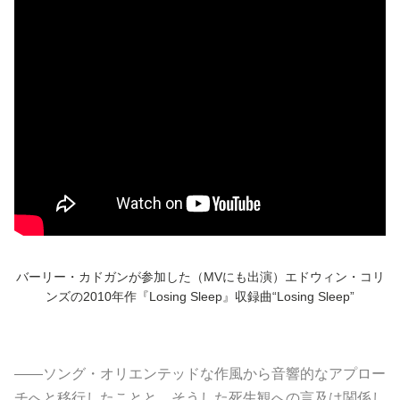
バーリー・カドガンが参加した（MVにも出演）エドウィン・コリ
ンズの2010年作『Losing Sleep』収録曲“Losing Sleep”
――ソング・オリエンテッドな作風から音響的なアプロー
チへと移行したことと、そうした死生観への言及は関係し