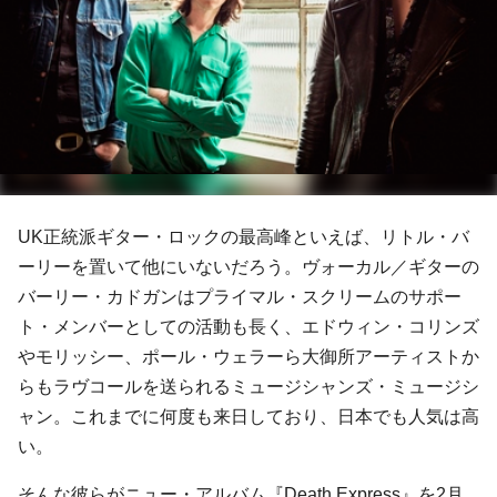
UK正統派ギター・ロックの最高峰といえば、
リトル・バ
ーリー
を置いて他にいないだろう。ヴォーカル／ギターの
バーリー・カドガン
は
プライマル・スクリーム
のサポー
ト・メンバーとしての活動も長く、
エドウィン・コリンズ
や
モリッシー
、
ポール・ウェラー
ら大御所アーティストか
らもラヴコールを送られるミュージシャンズ・ミュージシ
ャン。これまでに何度も来日しており、日本でも人気は高
い。
そんな彼らがニュー・アルバム『Death Express』を2月