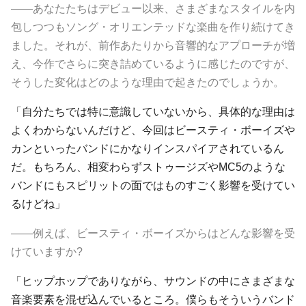
――あなたたちはデビュー以来、さまざまなスタイルを内
包しつつもソング・オリエンテッドな楽曲を作り続けてき
ました。それが、前作あたりから音響的なアプローチが増
え、今作でさらに突き詰めているように感じたのですが、
そうした変化はどのような理由で起きたのでしょうか。
「自分たちでは特に意識していないから、具体的な理由は
よくわからないんだけど、今回は
ビースティ・ボーイズ
や
カン
といったバンドにかなりインスパイアされているん
だ。もちろん、相変わらず
ストゥージズ
や
MC5
のような
バンドにもスピリットの面ではものすごく影響を受けてい
るけどね」
――例えば、ビースティ・ボーイズからはどんな影響を受
けていますか?
「ヒップホップでありながら、サウンドの中にさまざまな
音楽要素を混ぜ込んでいるところ。僕らもそういうバンド