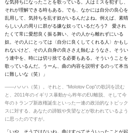
な気持ちになったことを歌っている。人はミスを犯すし、
それが理解できる時もある。でも、なかには自分の良心を
乱用して、気持ちを乱す奴がいるんだよね。例えば、素晴
らしい人の周りに群がる嫌な奴っているだろう? 愛され
たくて常に愛想良く振る舞い、その人から離れずにいる
奴。その人にとっては〈自分に良くしてくれる人〉かもし
れないけど、その人自身の良ささえ蝕むようなさ。そうい
う連中を、時には切り捨てる必要もある。そういうことを
歌っているんだ。うーん、曲の内容を説明するのって本当
に難しいな（笑）」
――ハハハ（笑）。それと、“Molotov Cop”の歌詞を読む
と、2011年のイギリス暴動から昨年のEU離脱、そして今
年のトランプ新政権誕生といった一連の政治的なトピック
スに対する、あなたの諦観や失望などが歌われているよう
に思ったのですが。
「いや、そうではないね。曲はすべてそういったことが起