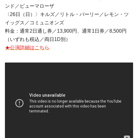
ンド
／
ピューマローザ
〈26日（日）〉
キルズ
／
リトル・バーリー
／
レモン・ツ
イッグス
／
コミュニオンズ
料金：通常2日通し券／13,900円、通常1日券／8,500円
（いずれも税込／両日1D別）
★公演詳細はこちら