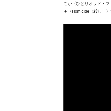
こか〈ひとり
オッド・フ
＋〈Homicide（殺