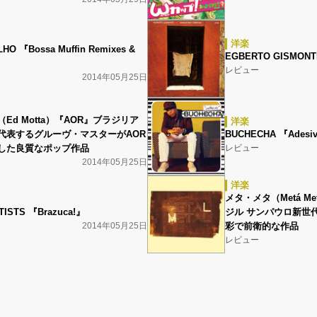
洋楽
HO 『Bossa Muffin Remixes &
EGBERTO GISMONTI
レビュー
2014年05月25日
Ed Motta）『AOR』ブラジリア
洋楽
代表するグルーヴ・マスターがAOR
BUCHECHA 『Adesi
した良質なポップ作品
レビュー
2014年05月25日
洋楽
メタ・メタ（Metá Met
TISTS 『Brazuca!』
ジル サンパウロ新世
2014年05月25日
彩で前衛的な作品
レビュー