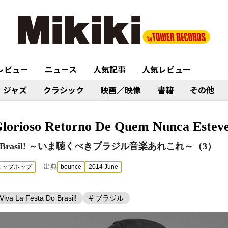
レビュー
ニュース
人気記事
人気レビュー
ジャズ
クラシック
映画／映像
書籍
その他
rioso Retorno De Quem Nunca Estev
est Do Brasil! ～いま聴くべきブラジル音楽あれこれ～（3）
出典
ヒップホップ
bounce
2014 June
iva La Festa Do Brasil!
# ブラジル