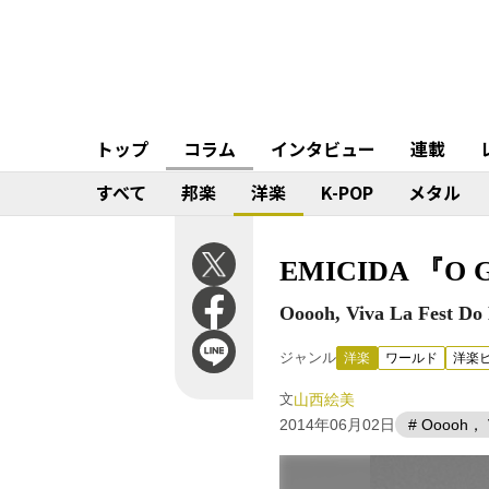
トップ
コラム
インタビュー
連載
すべて
邦楽
洋楽
K-POP
メタル
EMICIDA 『O Glo
Ooooh, Viva La F
ジャンル
洋楽
ワールド
洋楽
文
山西絵美
2014年06月02日
# Ooooh， V