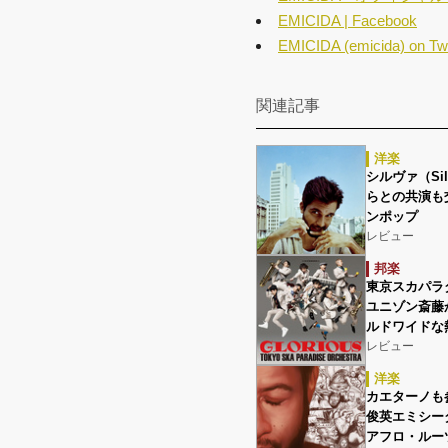
EMICIDA | Facebook
EMICIDA (emicida) on Twi
関連記事
洋楽
シルヴァ（Si
らとの共演も
ンポップ
レビュー
邦楽
東京スカパラダ
ユニゾン斎藤
ルドワイドな
レビュー
洋楽
カエターノも
俊英エミシーダ
アフロ・ルー