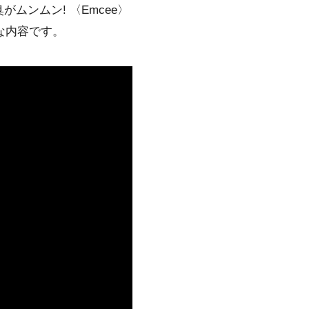
臭がムンムン! 〈Emcee〉
な内容です。