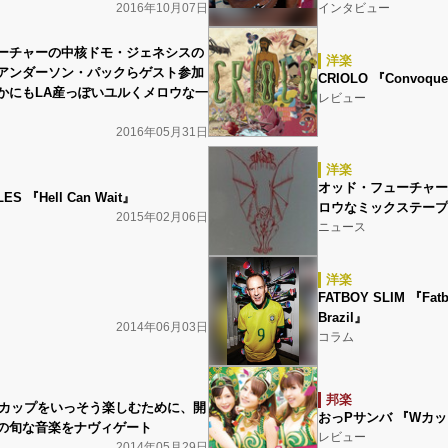
2016年10月07日
インタビュー
ーチャーの中核ドモ・ジェネシスの
洋楽
アンダーソン・パックらゲスト参加
CRIOLO 『Convoque
かにもLA産っぽいユルくメロウな一
レビュー
2016年05月31日
洋楽
オッド・フューチャー
LES 『Hell Can Wait』
ロウなミックステープ
2015年02月06日
ニュース
洋楽
FATBOY SLIM 『Fatb
Brazil』
2014年06月03日
コラム
邦楽
ルドカップをいっそう楽しむために、開
おっPサンバ 『Wカッ
の旬な音楽をナヴィゲート
レビュー
2014年05月29日