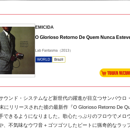
EMICIDA
O Glorioso Retorno De Quem Nunca Estev
Lab Fantasma
（2013）
WORLD
Brazil
サウンド・システム
など新世代の躍進が目立つ
サンパウロ
末にリリースされた彼の最新作『O Glorioso Retorno De Quem 
手できるようになりました。歌心たっぷりのフロウで
メロ
や、不気味なウワ音＋ゴツゴツしたビートに猟奇的なラッ