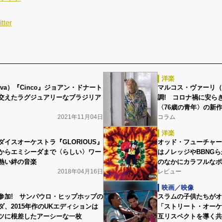
tter
洋楽
lva）『Cinco』ジョアン・ドナート
マルコス・ヴァーリ（Ma
交えたラグジュアリーなブラジリア
調! コロナ禍に安ら
〈76歳の青年〉の新作『
2021年11月04日
コラム
洋楽
イスオーケストラ『GLORIOUS』
オッド・フューチャー
からエミシーダまで〈らしい〉ワー
はノレッジやBBNG
熱い絆の音楽
のなかにカラフルなポ
2018年04月16日
レビュー
映画／映像
参加! サンパウロ・ヒップホップの
スラムの子供たちがオ
、2015年作のUKエディションは
「ストリート・オーケ
ツに根差したアーシーな一枚
互リスペクトを導く共