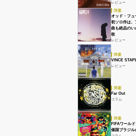
レビュー
洋楽
オッド・フュ
初ソロ作は、
曲も絶品のい
枚
レビュー
洋楽
VINCE STAP
レビュー
洋楽
Far Out
コラム
洋楽
FIFAワー
催国ブラジル
コラム