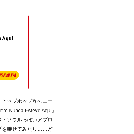
e Aqui
・
ヒップホップ
界のエー
Nunca Esteve Aqui』
ウ・ソウル
っぽいアプロ
プを乗せてみたり……ど