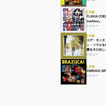
洋楽
FLAVIA COEL
Ineditos』
レビュー
洋楽
エヂ・モッタ（
ン・ソウルを
愛をモロ出し
レビュー
洋楽
VARIOUS AR
レビュー