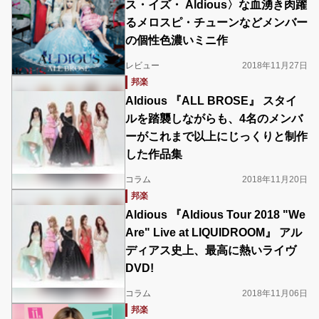
ス・イズ・ Aldious〉な血湧き肉躍
るメロスピ・チューンなどメンバー
の個性色濃いミニ作
レビュー
2018年11月27日
邦楽
Aldious 『ALL BROSE』 スタイ
ルを踏襲しながらも、4名のメンバ
ーがこれまで以上にじっくりと制作
した作品集
コラム
2018年11月20日
邦楽
Aldious 『Aldious Tour 2018 "We
Are" Live at LIQUIDROOM』 アル
ディアス史上、最高に熱いライヴ
DVD!
コラム
2018年11月06日
邦楽