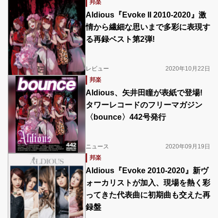
邦楽
Aldious『Evoke II 2010-2020』激
情から繊細な思いまで多彩に表現す
る再録ベスト第2弾!
レビュー
2020年10月22日
邦楽
Aldious、矢井田瞳が表紙で登場!
タワーレコードのフリーマガジン
〈bounce〉442号発行
ニュース
2020年09月19日
邦楽
Aldious『Evoke 2010-2020』新ヴ
ォーカリストが加入、現場を熱く彩
ってきた代表曲に初期曲も交えた再
録盤