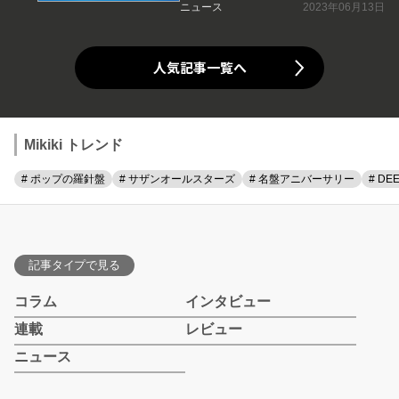
ニュース
2023年06月13日
人気記事一覧へ
Mikiki トレンド
# ポップの羅針盤
# サザンオールスターズ
# 名盤アニバーサリー
# DE
記事タイプで見る
コラム
インタビュー
連載
レビュー
ニュース