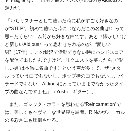
ド“Fragile”など、歌モノ曲のセンスが光るのもAldiousの
魅力だ。
「いちリスナーとして聴いた時に私がすごく好きなの
が“STEP”。初めて聴いた時に〈なんだこの名曲は!〉って
思ったくらい、以前から好きな曲です。あと〈懐かしいけ
ど新しいAldious〉って思わせられるのが、“愛しい
男”（17年）。この状況で活動できない時にバンドスコア
を配信で出したんですけど、リクエストを募ったら〈“愛
しい男”は本当に名曲です〉という声が多くて。ザ･メタ
ル!っていう曲でもないし、ポップ枠の曲でもないし、バ
ラードでもない。Aldiousにとっていままでなかったタイ
プの曲なんですよね」（Yoshi、ギター）。
また、ゴシック・ホラーを思わせる“Reincarnation”で
は、美しくもヘヴィーな世界観を展開。R!Nのヴォーカル
の多彩さにも圧倒される。