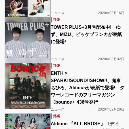
ニュース
2020年03月16日
邦楽
TOWER PLUS+3月号配布中! ゆ
ず、MIZU、ビッケブランカが表紙
に登場!
ニュース
2020年03月02日
邦楽
ENTH ×
SPARK!!SOUND!!SHOW!!、鬼束
ちひろ、Aldiousが表紙で登場! タ
ワーレコードのフリーマガジン
〈bounce〉436号発行
ニュース
2020年02月20日
邦楽
Aldious 『ALL BROSE』〈ディ