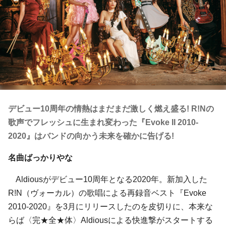
デビュー10周年の情熱はまだまだ激しく燃え盛る! R!Nの
歌声でフレッシュに生まれ変わった『Evoke II 2010-
2020』はバンドの向かう未来を確かに告げる!
名曲ばっかりやな
Aldiousがデビュー10周年となる2020年。新加入した
R!N（ヴォーカル）の歌唱による再録音ベスト『Evoke
2010-2020』を3月にリリースしたのを皮切りに、本来な
らば〈完★全★体〉Aldiousによる快進撃がスタートする