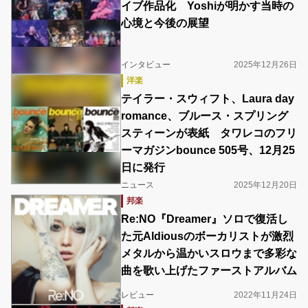
イブ作品化 Yoshiが明かす当時の
心境と今後の展望
インタビュー
2025年12月26日
洋楽
テイラー・スウィフト、Laura day
romance、ブルース・スプリング
スティーンが表紙 タワレコのフリ
ーマガジンbounce 505号、12月25
日に発行
ニュース
2025年12月20日
邦楽
Re:NO『Dreamer』ソロで復活し
た元Aldiousのボーカリストが激烈
メタルから温かいスロウまで多彩な
曲を歌い上げたファーストアルバム
レビュー
2022年11月24日