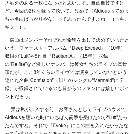
き応えのある一枚になったと思います。自画自賛ですけ
ど、今回の2枚を録って聴いて、改めて〈Aldiousってめっ
ちゃ名曲ばっかりやな〉って思ったんですよね」（トキ、
ギター）。
選曲はメンバーそれぞれが希望を出して決めていったと
いう。ファースト・アルバム『Deep Exceed』（10年）
収録の“Luft”や5作目『Radiant A』（15年） 収録
の“Re:fire”など激しいナンバーは彼女たちのライブの真骨
頂だが、ここ8年くらいライヴでは演奏していないという
隠れた名曲“Confusion”（11年のシングル“Mermaid”に収
録）が収録されているのも昔からのファンには嬉しいポイ
ントだろう。
「実は私が加入する前、お客さんとしてライブハウスで
Aldiousを聴いた時にいちばん衝撃を受けたのが“Luft”だっ
たんですね。それで『Evoke』にこの曲を入れたかったな
って心残りがちょっとあったんですけど、その心残りがな