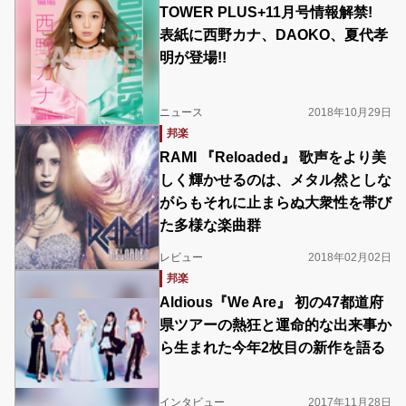
TOWER PLUS+11月号情報解禁!
表紙に西野カナ、DAOKO、夏代孝
明が登場!!
ニュース
2018年10月29日
邦楽
RAMI 『Reloaded』 歌声をより美
しく輝かせるのは、メタル然としな
がらもそれに止まらぬ大衆性を帯び
た多様な楽曲群
レビュー
2018年02月02日
邦楽
Aldious『We Are』 初の47都道府
県ツアーの熱狂と運命的な出来事か
ら生まれた今年2枚目の新作を語る
インタビュー
2017年11月28日