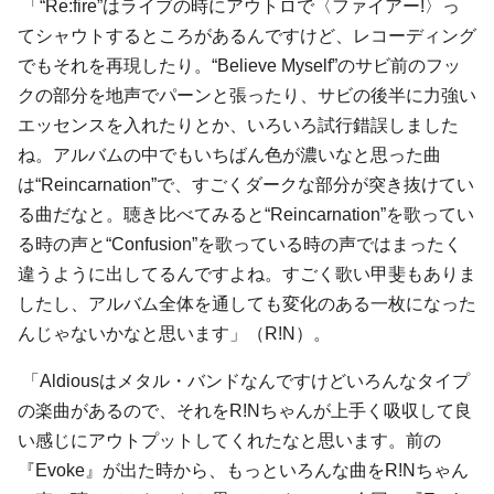
「“Re:fire”はライブの時にアウトロで〈ファイアー!〉っ
てシャウトするところがあるんですけど、レコーディング
でもそれを再現したり。“Believe Myself”のサビ前のフッ
クの部分を地声でパーンと張ったり、サビの後半に力強い
エッセンスを入れたりとか、いろいろ試行錯誤しました
ね。アルバムの中でもいちばん色が濃いなと思った曲
は“Reincarnation”で、すごくダークな部分が突き抜けてい
る曲だなと。聴き比べてみると“Reincarnation”を歌ってい
る時の声と“Confusion”を歌っている時の声ではまったく
違うように出してるんですよね。すごく歌い甲斐もありま
したし、アルバム全体を通しても変化のある一枚になった
んじゃないかなと思います」（R!N）。
「Aldiousはメタル・バンドなんですけどいろんなタイプ
の楽曲があるので、それをR!Nちゃんが上手く吸収して良
い感じにアウトプットしてくれたなと思います。前の
『Evoke』が出た時から、もっといろんな曲をR!Nちゃん