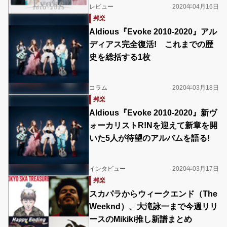
レビュー
2020年04月16日
邦楽
Aldious『Evoke 2010-2020』アル
ディアス完全復活! これまでの歴
史を総括する1枚
コラム
2020年03月18日
邦楽
Aldious『Evoke 2010-2020』新ヴ
ォーカリストR!Nを迎えて新章を開
いた5人が待望のアルバムを語る!
インタビュー
2020年03月17日
邦楽
スカパラからウィークエンド​（The
Weeknd）、大滝詠一まで今週リリ
ースのMikiki推し新譜まとめ