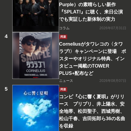
Purple）の素晴らしい新作
『SPLAT!』に聴く、来日公演
でも実証した新体制の実力
コラム
2026年07月31日
邦楽
Corneliusがタワレコの〈タワ
ラブ!〉キャンペーンに登場 ポ
スターやオリジナル特典、イン
タビュー掲載のTOWER
PLUS+配布など
ニュース
2026年08月07日
邦楽
コンピ『心に響く夏唄』がリリ
ース プリプリ、井上陽水、安
全地帯、松田聖子、西城秀樹、
松山千春、吉田拓郎ら36の名曲
を収録