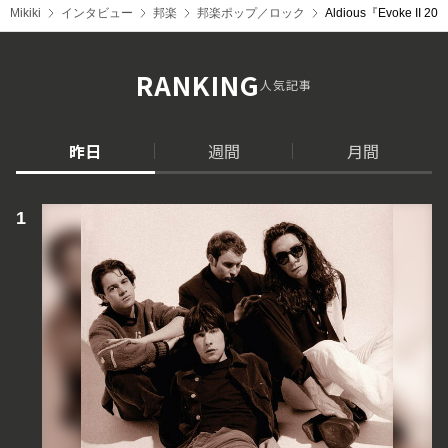
Mikiki
インタビュー
邦楽
邦楽ポップ／ロック
Aldious『Evoke
RANKING
人気記事
昨日
週間
月間