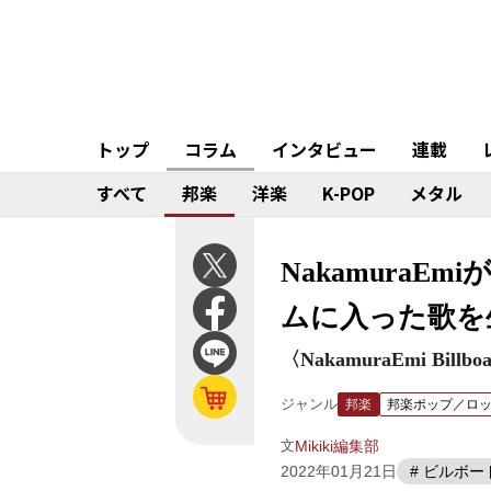
トップ
コラム
インタビュー
連載
すべて
邦楽
洋楽
K-POP
メタル
Nakamura
ムに入った歌を
〈NakamuraEmi Billb
ジャンル
邦楽
邦楽ポップ／ロ
文
Mikiki編集部
2022年01月21日
# ビルボ