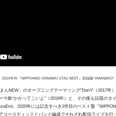
2016年作『NIPPONNO ONNAWO UTAU BEST』収録曲“YAMABIKO”
んNEW」のオープニングテーマソング“Don’t”（2017
マ曲“かかってこいよ”（2018年）と、その後も話題のタ
raEmi。2020年には記念すべき2作目のベスト盤『NIPPONNO
し、アコースティックとバンド編成でそれぞれ配信ライブを行