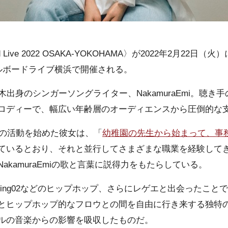
board Live 2022 OSAKA-YOKOHAMA〉が2022年2月
ビルボードライブ横浜で開催される。
木出身のシンガーソングライター、NakamuraEmi。聴き
ロディーで、幅広い年齢層のオーディエンスから圧倒的な
ての活動を始めた彼女は、「
幼稚園の先生から始まって、事
ているとおり、それと並行してさまざまな職業を経験して
akamuraEmiの歌と言葉に説得力をもたらしている。
Shing02などのヒップホップ、さらにレゲエと出会ったこと
とヒップホップ的なフロウとの間を自由に行き来する独特
ルの音楽からの影響を吸収したものだ。