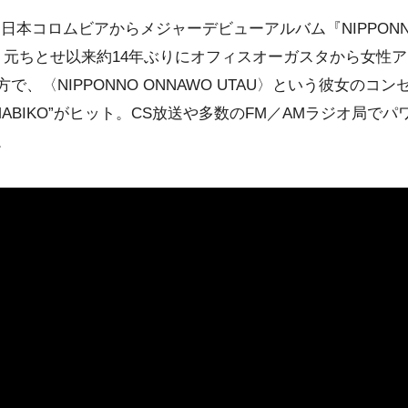
Emiは日本コロムビアからメジャーデビューアルバム『NIPPONNO
た。元ちとせ以来約14年ぶりにオフィスオーガスタから女性
、〈NIPPONNO ONNAWO UTAU〉という彼女のコ
MABIKO”がヒット。CS放送や多数のFM／AMラジオ局で
。