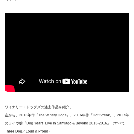
ワイナリー・ドッグズの過去作品を紹介。
左から、2013年作『The Winery Dogs』、2016年作『Hot Streak』、2017年
のライヴ盤『Dog Years: Live In Santiago & Beyond 2013-2016』（すべて
Three Dog／Loud & Proud）