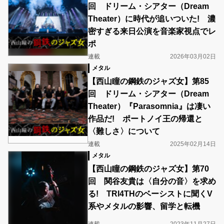
回 ドリーム・シアター（Dream
Theater）に時代が追いついた! 濃
密すぎる来日公演を音楽家視点でレ
ポ
連載
2026年03月02日
メタル
【西山瞳の鋼鉄のジャズ女】第85
回 ドリーム・シアター（Dream
Theater）『Parasomnia』は凄い
作品だ! ポートノイ王の帰還と
〈難しさ〉について
連載
2025年02月14日
メタル
【西山瞳の鋼鉄のジャズ女】第70
回 関谷友貴は〈自分の音〉を求め
る! TRI4THのベーシストに聞くV
系やメタルの影響、留学と転機
連載
2023年11月27日