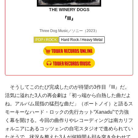
THE WINERY DOGS
『III』
Three Dog Music／ソニー
（2023）
POP / ROCK
Hard Rock / Heavy Metal
そうしてこのたび完成したのが待望の3作目『III』だ。
活気に溢れた3人の再会劇は「初っ端から白熱した曲だよ
ね。アルバム屈指の猛烈な曲だ」（ポートノイ）と語るス
モーキーなハード・ロックの先行カット“Xanadu”で力強
く幕を開ける。今回の曲作りやレコーディングは南カリフ
ォルニアにあるコッツェンの自宅スタジオで進められてい
たそうで、状況を整えた3人が何時間も顔を突き合わせて