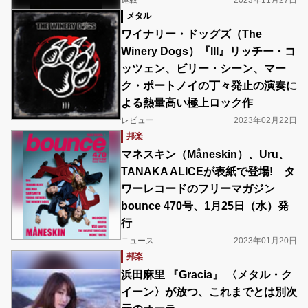
メタル
ワイナリー・ドッグズ（The
Winery Dogs）『III』リッチー・コ
ッツェン、ビリー・シーン、マー
ク・ポートノイの丁々発止の演奏に
よる熱量高い極上ロック作
レビュー
2023年02月22日
邦楽
マネスキン（Måneskin）、Uru、
TANAKA ALICEが表紙で登場! タ
ワーレコードのフリーマガジン
bounce 470号、1月25日（水）発
行
ニュース
2023年01月20日
邦楽
浜田麻里 『Gracia』 〈メタル・ク
イーン〉が放つ、これまでとは別次