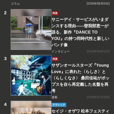
コラム
2026年08月04日
邦楽
サニーデイ・サービスがいまダ
ンスする理由――曽我部恵一が
語る、新作『DANCE TO
YOU』の持つ同時代性と新しい
バンド像
インタビュー
2016年08月02日
邦楽
サザンオールスターズ『Young
Love』に表れた〈らしさ〉と
〈らしくなさ〉 桑田佳祐がポッ
プスを自ら再定義した名盤を再
考
連載
2026年07月30日
クラシック
セイジ・オザワ 松本フェスティ