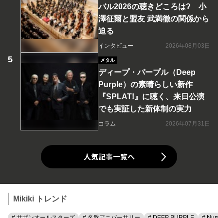
バル2026の聴きどころは? 小
澤征爾と盟友 武満徹の関係から
迫る
インタビュー
2026年08月03日
メタル
ディープ・パープル（Deep
Purple）の素晴らしい新作
『SPLAT!』に聴く、来日公演
でも実証した新体制の実力
コラム
2026年07月31日
人気記事一覧へ
Mikiki トレンド
# サザンオールスターズ
# 名盤アニバーサリー
# DEEP PURPLE
# Num