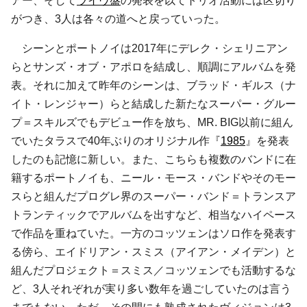
アー、そして
ライヴ盤
の発表を以てトリオ活動には区切り
がつき、3人は各々の道へと戻っていった。
シーンとポートノイは2017年にデレク・シェリニアン
らとサンズ・オブ・アポロを結成し、順調にアルバムを発
表。それに加えて昨年のシーンは、ブラッド・ギルス（ナ
イト・レンジャー）らと結成した新たなスーパー・グルー
プ＝スキルズでもデビュー作を放ち、MR. BIG以前に組ん
でいたタラスで40年ぶりのオリジナル作『
1985
』を発表
したのも記憶に新しい。また、こちらも複数のバンドに在
籍するポートノイも、ニール・モース・バンドやそのモー
スらと組んだプログレ界のスーパー・バンド＝トランスア
トランティックでアルバムを出すなど、相当なハイペース
で作品を重ねていた。一方のコッツェンはソロ作を発表す
る傍ら、エイドリアン・スミス（アイアン・メイデン）と
組んだプロジェクト＝スミス／コッツェンでも活動するな
ど、3人それぞれが実り多い数年を過ごしていたのは言う