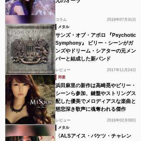
元のオーラ
コラム
2018年07月31日
メタル
サンズ・オブ・アポロ 『Psychotic
Symphony』 ビリー・シーンがガ
ンズやドリーム・シアターの元メン
バーと結成した新バンド
レビュー
2017年11月24日
邦楽
浜田麻里の新作は高崎晃やビリー・
シーンら参加、鍵盤やストリングス
配した優美でメロディアスな楽曲と
慈悲深き歌声に魂奪われる傑作
レビュー
2016年02月08日
メタル
〈ALSアイス・バケツ・チャレン