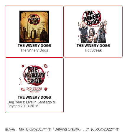
THE WINERY DOGS
THE WINERY DOGS
The Winery Dogs
Hot Streak
THE WINERY DOGS
Dog Years: Live In Santiago &
Beyond 2013-2016
左から、MR. BIGの2017年作『Defying Gravity』、スキルズの2022年作