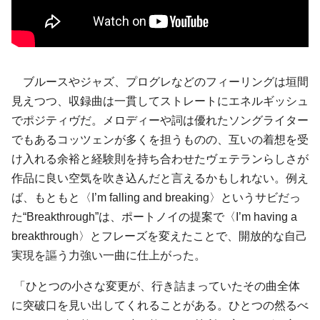
ブルースやジャズ、プログレなどのフィーリングは垣間
見えつつ、収録曲は一貫してストレートにエネルギッシュ
でポジティヴだ。メロディーや詞は優れたソングライター
でもあるコッツェンが多くを担うものの、互いの着想を受
け入れる余裕と経験則を持ち合わせたヴェテランらしさが
作品に良い空気を吹き込んだと言えるかもしれない。例え
ば、もともと〈I’m falling and breaking〉というサビだっ
た“Breakthrough”は、ポートノイの提案で〈I’m having a
breakthrough〉とフレーズを変えたことで、開放的な自己
実現を謳う力強い一曲に仕上がった。
「ひとつの小さな変更が、行き詰まっていたその曲全体
に突破口を見い出してくれることがある。ひとつの然るべ