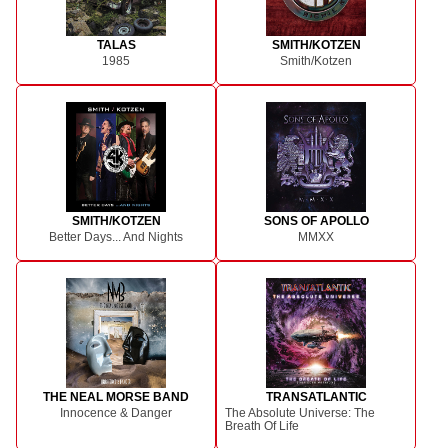
TALAS
SMITH/KOTZEN
1985
Smith/Kotzen
SMITH/KOTZEN
SONS OF APOLLO
Better Days... And Nights
MMXX
THE NEAL MORSE BAND
TRANSATLANTIC
Innocence & Danger
The Absolute Universe: The
Breath Of Life