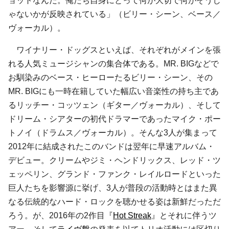
ョットなんだ。俺たち自身にとって何が大切で何がそうじ
ゃないかが反映されている」（ビリー・シーン、ベース／
ヴォーカル）。
ワイナリー・ドッグスといえば、それぞれがメインを張
れる人気ミュージシャンの集合体である。MR. BIGなどで
お馴染みのベース・ヒーローたるビリー・シーン、その
MR. BIGにも一時在籍していた幅広い音楽性の持ち主であ
るリッチー・コッツェン（ギター／ヴォーカル）、そして
ドリーム・シアターの初代ドラマーであったマイク・ポー
トノイ（ドラムス／ヴォーカル）。そんな3人が集まって
2012年に結成されたこのバンドは翌年に早速アルバム・
デビュー。クリームやジミ・ヘンドリックス、レッド・ツ
ェッペリン、グランド・ファンク・レイルロードといった
巨人たちを影響源に挙げ、3人が普段の活動時とはまた異
なる伝統的なハード・ロックを聴かせる姿は新鮮だっただ
ろう。が、2016年の2作目『
Hot Streak
』とそれに伴うツ