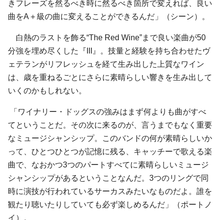
きフレーズを然るべき時に然るべき箇所で変えれば、良い
曲をA＋級の曲に変えることができるんだ」（シーン）。
白熱のラストを飾る“The Red Wine”まで良い楽曲が50
分強を埋め尽くした『III』。技量と経験を持ち合わせたヴ
ェテランがリフレッシュを経て生み出した上質なワイン
は、歳を重ねるごとにさらに素晴らしい響きを生み出して
いくのかもしれない。
「ワイナリー・ドッグスの強みはまず何よりも曲がすべ
てということだ。その次に来るのが、言うまでもなく重要
なミュージシャンシップ。このバンドの何が素晴らしいか
って、ひとつひとつが記憶に残る、キャッチーで歌える楽
曲で、なおかつ3つのパートすべてに素晴らしいミュージ
シャンシップがあるということなんだ。3つのリングで同
時に演技が行われているサーカスみたいなものだよ。誰を
観たり聴いたりしていても必ず楽しめるんだ」（ポートノ
イ）。