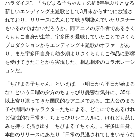
パラダイス”。「ちびまる子ちゃん」の約6年半ぶりとなる
新しいエンディング主題歌として3月末からすでに放送さ
れており、リリースに先んじて聴き馴染んでいたリスナー
もいるのではないだろうか。同アニメの原作者であるさく
らももこ自身が生前、宇多田を愛聴していたことでさくら
プロダクションからエンディング主題歌のオファーがあ
り、また宇多田自身も幼少期よりさくらももこ作品に影響
を受けてきたことから実現した、相思相愛のコラボレーシ
ョンだ。
「ちびまる子ちゃん」といえば、〈明日から平日が始まる
な〉という日曜の夕方のちょっぴり憂鬱な気分に、35年
以上寄り添ってきた国民的なアニメである。主人公のまる
子や周囲のキャラクターたちによる、どこにでもあるけれ
ど個性的な日常を、ちょっぴりシニカルに、けれども慈し
みを持って描き出す「ちびまる子ちゃん」。宇多田自身、
本曲のリリースにあたり「日常の見逃されてしまいそうな