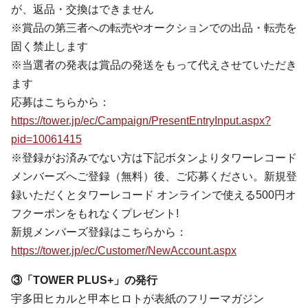
が、返品・交換はできません
※賞品の第三者への転売やオークションでの出品・転売を
固く禁止します
※当選者の発表は賞品の発送をもって代えさせていただき
ます
応募はこちらから：
https://tower.jp/ec/Campaign/PresentEntryInput.aspx?
pid=
10061415
※登録がお済みでない方は下記ボタンよりタワーレコード
メンバーズへご登録（無料）後、ご応募ください。新規登
録いただくとタワーレコード オンラインで使える500円オ
フクーポンをもれなくプレゼント!
新規メンバーズ登録はこちらから：
https://tower.jp/ec/Customer/NewAccount.aspx
③「TOWER PLUS+」の発行
宇多田ヒカルと甲本ヒロトが表紙のフリーマガジン