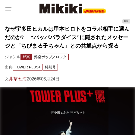
なぜ宇多田ヒカルは甲本ヒロトをコラボ相手に選ん
だのか? “パッパパラダイス”に隠されたメッセー
ジと「ちびまる子ちゃん」との共通点から探る
ジャンル
邦楽
邦楽ポップ／ロック
出典
TOWER PLUS+
特別号
井草七海
2026年06月24日
文