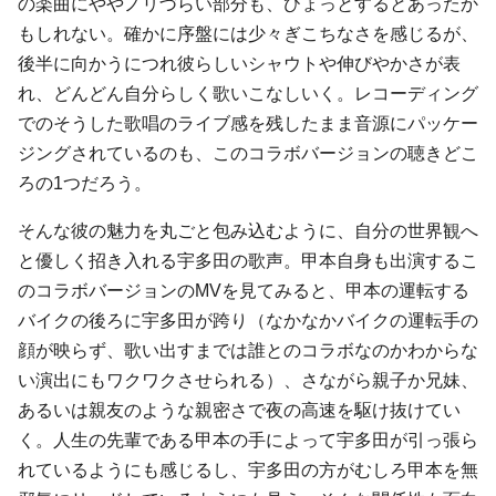
の楽曲にややノリづらい部分も、ひょっとするとあったか
もしれない。確かに序盤には少々ぎこちなさを感じるが、
後半に向かうにつれ彼らしいシャウトや伸びやかさが表
れ、どんどん自分らしく歌いこなしいく。レコーディング
でのそうした歌唱のライブ感を残したまま音源にパッケー
ジングされているのも、このコラボバージョンの聴きどこ
ろの1つだろう。
そんな彼の魅力を丸ごと包み込むように、自分の世界観へ
と優しく招き入れる宇多田の歌声。甲本自身も出演するこ
のコラボバージョンのMVを見てみると、甲本の運転する
バイクの後ろに宇多田が跨り（なかなかバイクの運転手の
顔が映らず、歌い出すまでは誰とのコラボなのかわからな
い演出にもワクワクさせられる）、さながら親子か兄妹、
あるいは親友のような親密さで夜の高速を駆け抜けてい
く。人生の先輩である甲本の手によって宇多田が引っ張ら
れているようにも感じるし、宇多田の方がむしろ甲本を無