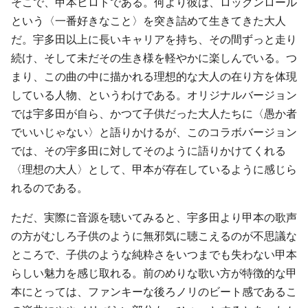
そこで、甲本ヒロトである。何より彼は、ロックンロール
という〈一番好きなこと〉を突き詰めて生きてきた大人
だ。宇多田以上に長いキャリアを持ち、その間ずっと走り
続け、そして未だその生き様を軽やかに楽しんでいる。つ
まり、この曲の中に描かれる理想的な大人の在り方を体現
している人物、というわけである。オリジナルバージョン
では宇多田が自ら、かつて子供だった大人たちに〈愚か者
でいいじゃない〉と語りかけるが、このコラボバージョン
では、その宇多田に対してそのように語りかけてくれる
〈理想の大人〉として、甲本が存在しているように感じら
れるのである。
ただ、実際に音源を聴いてみると、宇多田より甲本の歌声
の方がむしろ子供のように無邪気に聴こえるのが不思議な
ところで、子供のような純粋さをいつまでも失わない甲本
らしい魅力を感じ取れる。前のめりな歌い方が特徴的な甲
本にとっては、ファンキーな後ろノリのビート感であるこ