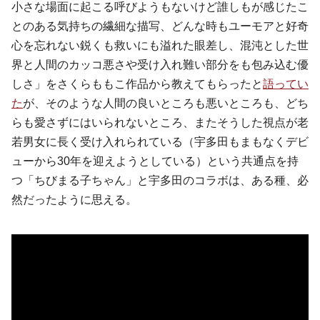
小さな場面に起こる呼びようもないけど誰しもが感じたこ
とのある気持ちの繊細な描写、どんな時もユーモアと好奇
心を忘れない鋭くも救いにも溢れた眼差し、混沌とした世
界と人間のカッコ悪さや受け入れ難い部分をも包み込む優
しさ」をさくらももこ作品から教えてもらったと
語ってい
た
が、そのような人間の良いところも悪いところも、どち
らも愛さずにはいられないところ、またそうした視点が老
若男女に長く受け入れられている（宇多田もまもなくデビ
ューから30年を迎えようとしている）という共通点を持
つ「ちびまる子ちゃん」と宇多田のコラボは、ある種、必
然だったように思える。