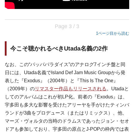
Page 3 / 3
1ページ目から読む
今こそ聴かれるべきUtada名義の2作
なお、この“パッパパラダイス”のアナログ7インチ盤と同
日には、Utada名義でIsland Def Jam Music Groupから発
表した『Exodus』（2004年）と『This Is The One』
（2009年）の
リマスター作品もリリースされる
。Utadaと
してのアルバムはこれが初LP化。前者の『Exodus』は、
宇多田も多大な影響を受けたアリーヤを手がけたティンバ
ランドが3曲をプロデュース（またはリミックス）、他、
マーズ・ヴォルタの当時のドラムスであったジョン・セオ
ドアも参加しており、宇多田の原点とJ-POPの枠内では表