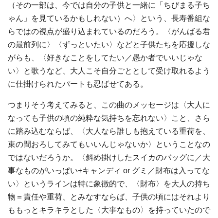
（その一部は、今では自分の子供と一緒に「ちびまる子ち
ゃん」を見ているかもしれない）へ〉という、長寿番組な
らではの視点が盛り込まれているのだろう。〈がんばる君
の最前列に〉〈ずっといたい〉などと子供たちを応援しな
がらも、〈好きなことをしてたい／愚か者でいいじゃな
い〉と歌うなど、大人こそ自分ごととして受け取れるよう
に仕掛けられたパートも忍ばせてある。
つまりそう考えてみると、この曲のメッセージは〈大人に
なっても子供の頃の純粋な気持ちを忘れない〉こと、さら
に踏み込むならば、〈大人なら誰しも抱えている重荷を、
束の間おろしてみてもいいんじゃないか〉ということなの
ではないだろうか。〈斜め掛けしたスイカのバッグに／大
事なものがいっぱい+キャンディ or グミ／財布は入ってな
い〉というラインは特に象徴的で、〈財布〉を大人の持ち
物＝責任や重荷、とみなすならば、子供の頃にはそれより
ももっとキラキラとした〈大事なもの〉を持っていたので