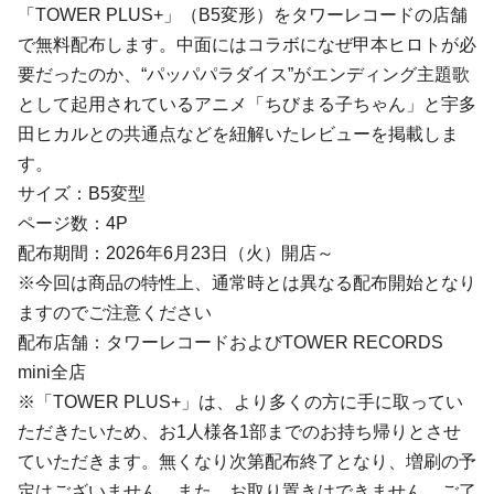
「TOWER PLUS+」（B5変形）をタワーレコードの店舗
で無料配布します。中面にはコラボになぜ甲本ヒロトが必
要だったのか、“パッパパラダイス”がエンディング主題歌
として起用されているアニメ「ちびまる子ちゃん」と宇多
田ヒカルとの共通点などを紐解いたレビューを掲載しま
す。
サイズ：B5変型
ページ数：4P
配布期間：2026年6月23日（火）開店～
※今回は商品の特性上、通常時とは異なる配布開始となり
ますのでご注意ください
配布店舗：タワーレコードおよびTOWER RECORDS
mini全店
※「TOWER PLUS+」は、より多くの方に手に取ってい
ただきたいため、お1人様各1部までのお持ち帰りとさせ
ていただきます。無くなり次第配布終了となり、増刷の予
定はございません。また、お取り置きはできません。ご了