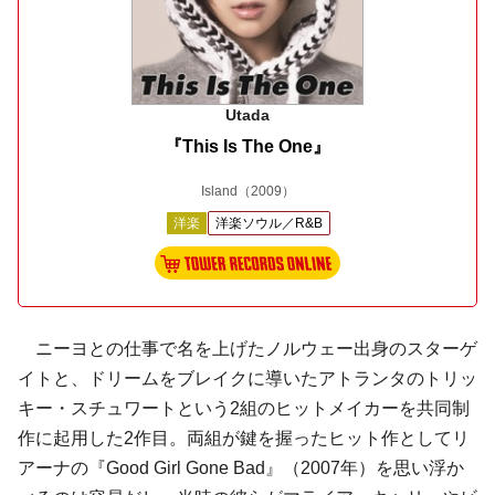
Utada
『This Is The One』
Island
（2009）
洋楽
洋楽ソウル／R&B
ニーヨとの仕事で名を上げたノルウェー出身のスターゲ
イトと、ドリームをブレイクに導いたアトランタのトリッ
キー・スチュワートという2組のヒットメイカーを共同制
作に起用した2作目。両組が鍵を握ったヒット作としてリ
アーナの『Good Girl Gone Bad』（2007年）を思い浮か