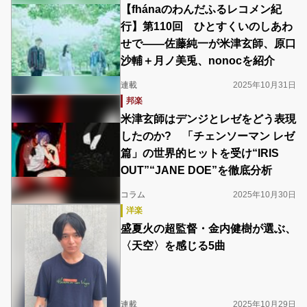
【fhánaのわんだふるレコメン紀
行】第110回 ひとすくいのしあわ
せで――佐藤純一が米津玄師、原口
沙輔＋月ノ美兎、nonocを紹介
連載
2025年10月31日
邦楽
米津玄師はデンジとレゼをどう表現
したのか? 「チェンソーマン レゼ
篇」の世界的ヒットを受け“IRIS
OUT”“JANE DOE”を徹底分析
コラム
2025年10月30日
洋楽
盛夏火の超監督・金内健樹が選ぶ、
〈天空〉を感じる5曲
連載
2025年10月29日