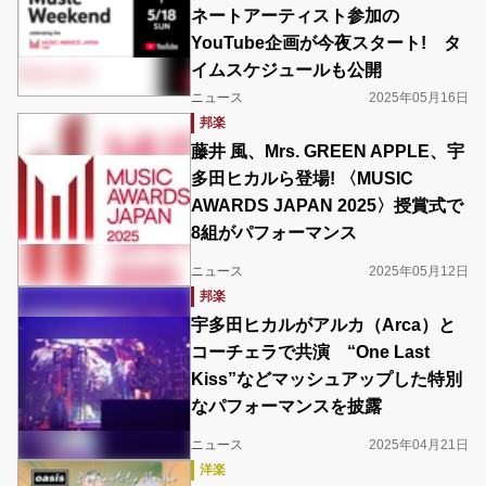
ネートアーティスト参加の
YouTube企画が今夜スタート! タ
イムスケジュールも公開
ニュース
2025年05月16日
邦楽
藤井 風、Mrs. GREEN APPLE、宇
多田ヒカルら登場! 〈MUSIC
AWARDS JAPAN 2025〉授賞式で
8組がパフォーマンス
ニュース
2025年05月12日
邦楽
宇多田ヒカルがアルカ（Arca）と
コーチェラで共演 “One Last
Kiss”などマッシュアップした特別
なパフォーマンスを披露
ニュース
2025年04月21日
洋楽