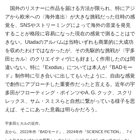
国外のリスナーに作品を届ける方法が限られ、特にアジ
アから欧米への〈海外進出〉が大きな挑戦だった往時の感
覚を、SNSやストリーミングによって海外の音楽を発見
することが格段に容易になった現在の感覚で測ることはで
きない。Utadaのアルバムは当時いずれも商業的に大成功
を収めたわけではなかったが、その先駆的な挑戦が〈宇多
田ヒカル〉のクリエイティヴにも好ましく作用したのは間
違いない。特に『Exodus』については本人が『BADモー
ド』制作時に引き合いに出してもいたように、自由な感覚
で創作にアプローチした重要作だったと言える。近年の宇
多田がフローティング・ポインツやA. G. クック、スクリ
レックス、サム・スミスらと自然に繋がっている様子を思
えば、そこにあった意義は明らかだろう。
宇多田ヒカルの近作。
左から、2022年作『BADモード』、2024年作『SCIENCE FICTION』、7イ