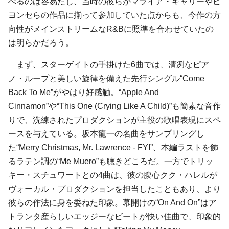
べるのは容易だし、当時の彼らがマライア・キャリーやビ
ヨンセらの作品に揃って参加していた点からも、今作の方
向性がメインストリームなR&Bに照準を合わせていたの
は明らかだろう。
まず、スターゲイトの手掛けた6曲では、清冽なピア
ノ・ループと美しい旋律を備えた先行シングル“Come
Back To Me”がやはり好感触。“Apple And
Cinnamon”や“This One (Crying Like A Child)”も簡素な音作
りで、洗練されたプロダクションが主役の歌唱表現にスペ
ースを与えている。坂本龍一の名曲をサンプリングし
た“Merry Christmas, Mr. Lawrence - FYI”、本編ラストを飾
るラテン調の“Me Muero”も聴きどころだ。一方でトリッ
キー・スチュワートとの4曲は、彼の腹心クク・ハレルが
ヴォーカル・プロダクションを担当したこともあり、より
彼らの作法に身を委ねた印象。幕開けの“On And On”はア
トランタ産らしいエッジーなビートが快い佳曲で、印象的