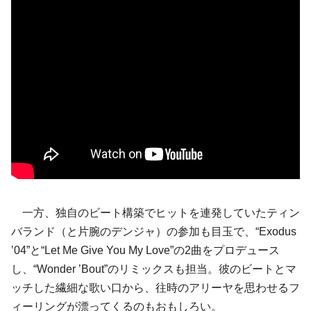
一方、独自のビート構築でヒットを連発していたティン
バランド（と片腕のデンジャ）の参加も目玉で、“Exodus
’04”と“Let Me Give You My Love”の2曲をプロデュース
し、“Wonder ’Bout”のリミックスも担当。彼のビートとマ
ッチした繊細な歌い口から、往時のアリーヤを思わせるフ
ィーリングが漂ってくるのもおもしろい。