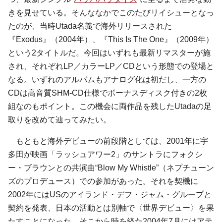
きを見せている。そんななかでこのたびリイシューとなっ
たのが、当時Utada名義で海外リリースされた
『Exodus』（2004年）、『This Is The One』（2009年）
という2タイトルだ。今回はいずれも最新リマスターが施
され、それぞれLP／カラーLP／CDという形態での登場と
なる。いずれのアルバムもアナログ化は初だし、一方の
CDは高音質SHM-CD仕様でボーナスディスク付きの2枚
組なのもポイント。この機会に両作品を残したUtadaの足
取りを改めて辿ってみたい。
もともと海外デビューの前段階としては、2001年に宇
多田が映画「ラッシュアワー2」のサントラにフォクシ
ー・ブラウンとの共演曲“Blow My Whistle”（ネプチューン
ズのプロデュース）での参加があった。それを契機に
2002年にはUSのアイランド・デフ・ジャム・グループと
契約を発表、日本の活動とは別軸で〈世界デビュー〉を果
たすことになった。そこから時を経た2004年7月にはアテ