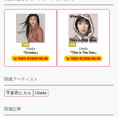
洋楽
洋楽
Utada
Utada
『Exodus』
『This Is The One』
関連アーティスト
宇多田ヒカル
Utada
関連記事