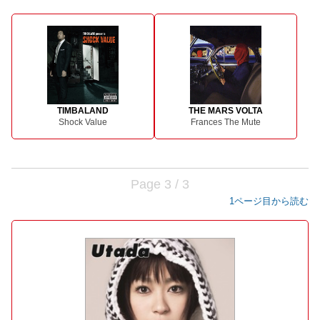
TIMBALAND
THE MARS VOLTA
Shock Value
Frances The Mute
Page 3 / 3
1ページ目から読む