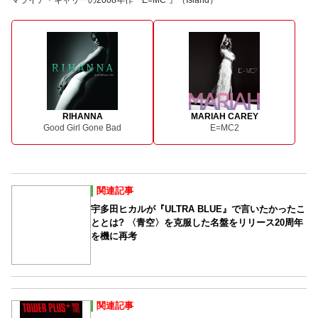
マライア・キャリーの2008年作『E=MC²』（Island）
RIHANNA
MARIAH CAREY
Good Girl Gone Bad
E=MC2
関連記事
宇多田ヒカルが『ULTRA BLUE』で言いたかったこ
ととは? 〈青空〉を克服した名盤をリリース20周年
を機に再考
関連記事