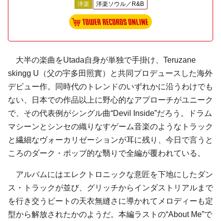
洋楽
洋楽ソウル／R&B
大半の楽曲をUtada自身が単独で手掛け、Teruzane
skingg U（父の宇多田照實）と共同プロデュースした海外
デビュー作。同時代のトレンドのいずれかに沿うわけでも
ない、日本での作品以上に野心的なアプローチがユニーク
で、その代表例がシングル曲“Devil Inside”だろう。ドラム
マシーンとシンセの織りなすゲーム音楽のようなトラック
と繊細なヴォーカリゼーションが耳に残り、今日で言うと
ころのダーク・ポップ的な翳りで全編が覆われている。
アルバムにはエレクトロニックな意匠を下地にしたダン
ス・トラックが並び、グリッチからインダストリアルまで
を行き交うビートの天衣無縫さに導かれてメロディーも定
型から解放されたかのようだ。本編ラストの“About Me”で