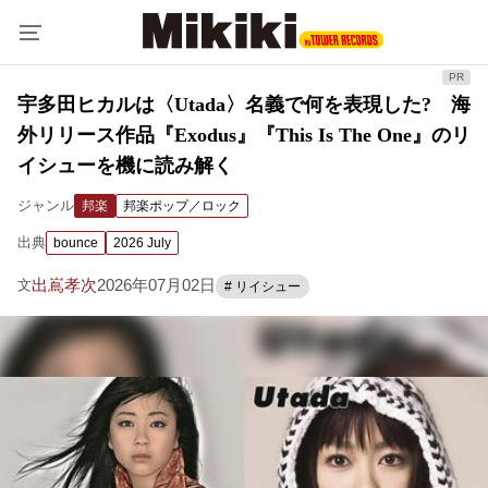
宇多田ヒカルは〈Utada〉名義で何を表現した? 海
外リリース作品『Exodus』『This Is The One』のリ
イシューを機に読み解く
ジャンル
邦楽
邦楽ポップ／ロック
出典
bounce
2026 July
出嶌孝次
2026年07月02日
文
# リイシュー