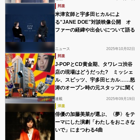
邦楽
米津玄師と宇多田ヒカルによ
る“JANE DOE”対談映像公開 オ
ファーの経緯や出会いについて語る
ニュース
2025年10月02日
邦楽
J-POPとCD黄金期、タワレコ渋谷
店の現場はどうだった? ミッシェ
ル、スピッツ、宇多田ヒカル……怒
涛のオープン時の元スタッフに聞く
連載
2025年09月19日
洋楽
俳優の加藤美菜が選ぶ、〈夢〉をテ
ーマにした演劇「わたしをおこさな
いで」にまつわる4曲