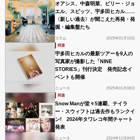
オアシス、中森明菜、ビリー・ジョ
エル、スピッツ、宇多田ヒカル……
〈新しい過去〉が聞こえた再発・発
掘・編集盤たち
コラム
2025年01月10日
邦楽
宇多⽥ヒカルの最新ツアーを9人の
写真家が撮影した「NINE
STORIES」刊行決定 発売記念イ
ベントも開催
ニュース
2025年01月08日
邦楽
Snow Manが堂々5連覇、テイラ
ー・スウィフトは過去作もランクイ
ン! 2024年タワレコ年間チャート
発表
ニュース
2024年12月04日