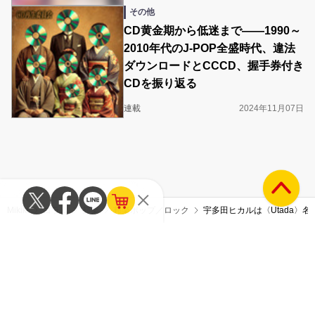
その他
CD黄金期から低迷まで――1990～
2010年代のJ-POP全盛時代、違法
ダウンロードとCCCD、握手券付き
CDを振り返る
連載
2024年11月07日
Mikiki
コラム
邦楽
邦楽ポップ／ロック
宇多田ヒカルは〈Utada〉名義
RANKING
人気記事
昨日
週間
月間