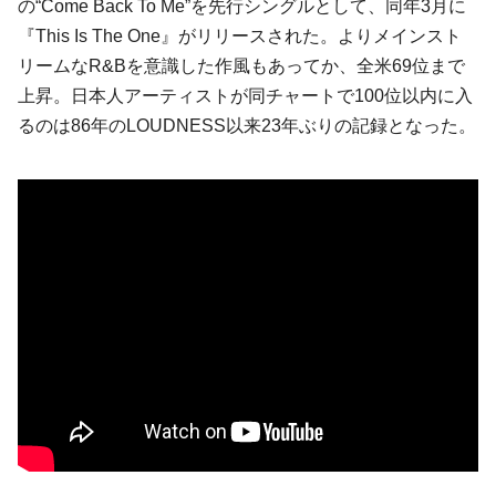
の“Come Back To Me”を先行シングルとして、同年3月に
『This Is The One』がリリースされた。よりメインスト
リームなR&Bを意識した作風もあってか、全米69位まで
上昇。日本人アーティストが同チャートで100位以内に入
るのは86年のLOUDNESS以来23年ぶりの記録となった。