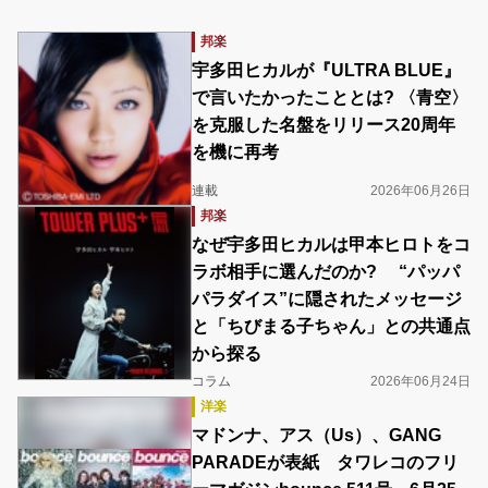
邦楽
宇多田ヒカルが『ULTRA BLUE』
で言いたかったこととは? 〈青空〉
を克服した名盤をリリース20周年
を機に再考
連載
2026年06月26日
邦楽
なぜ宇多田ヒカルは甲本ヒロトをコ
ラボ相手に選んだのか? “パッパ
パラダイス”に隠されたメッセージ
と「ちびまる子ちゃん」との共通点
から探る
コラム
2026年06月24日
洋楽
マドンナ、アス（Us）、GANG
PARADEが表紙 タワレコのフリ