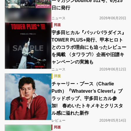
ーマガジンbounce 511号、6月25
日に発行
ニュース
2026年06月20日
邦楽
宇多田ヒカル『パッパパラダイス』
TOWER PLUS+発行、甲本ヒロト
とのコラボ理由にも迫ったレビュー
を掲載 〈タワラブ!〉企画や旧譜キ
ャンペーンの実施も
ニュース
2026年06月12日
洋楽
チャーリー・プース（Charlie
Puth）『Whatever’s Clever!』ブ
ラッドポップ、宇多田ヒカル参
加! 春めいたトキメキとクリスタ
ル感に溢れた新作
レビュー
2026年05月14日
邦楽