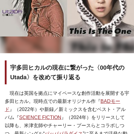
宇多田ヒカルの現在に繋がった〈00年代の
Utada〉を改めて振り返る
現在は英国を拠点にマイペースな創作活動を展開する宇
多田ヒカル。現時点での最新オリジナル作『
BADモー
ド
』（2022年）や新録／新ミックスを含むベスト・アル
バム『
SCIENCE FICTION
』（2024年）をリリースして
以降も、米津玄師やチャーリー・プースらとコラボしつ
つ、最新シングル“
パッパパラダイス
”に至るまで活発な動