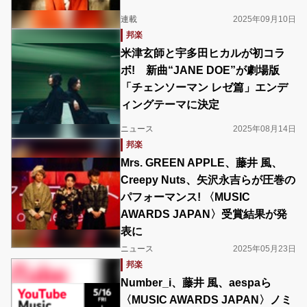
連載
2025年09月10日
邦楽
米津玄師と宇多田ヒカルが初コラ
ボ! 新曲“JANE DOE”が劇場版
「チェンソーマン レゼ篇」エンデ
ィングテーマに決定
ニュース
2025年08月14日
邦楽
Mrs. GREEN APPLE、藤井 風、
Creepy Nuts、矢沢永吉らが圧巻の
パフォーマンス! 〈MUSIC
AWARDS JAPAN〉受賞結果が発
表に
ニュース
2025年05月23日
邦楽
Number_i、藤井 風、aespaら
〈MUSIC AWARDS JAPAN〉ノミ