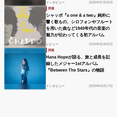
インタビュー
2025年07月25日
邦楽
シャッポ『a one & a two』純朴に
響く歌もの、シロフォンやフルート
を用いた曲など1940年代の音楽の
魅力が伝わってくる初アルバム
レビュー
2025年05月02日
邦楽
Hana Hopeが語る、旅と成長を記
録したメジャー1stアルバム
『Between The Stars』の物語
インタビュー
2025年03月17日