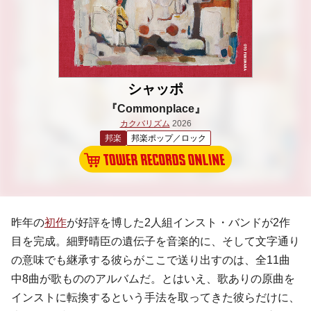
シャッポ
『Commonplace』
カクバリズム
2026
邦楽
邦楽ポップ／ロック
昨年の
初作
が好評を博した2人組インスト・バンドが2作
目を完成。細野晴臣の遺伝子を音楽的に、そして文字通り
の意味でも継承する彼らがここで送り出すのは、全11曲
中8曲が歌もののアルバムだ。とはいえ、歌ありの原曲を
インストに転換するという手法を取ってきた彼らだけに、