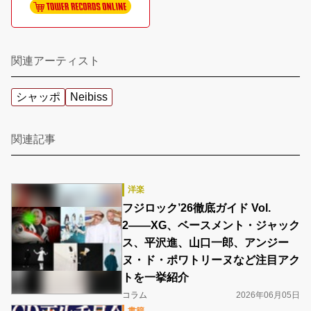
関連アーティスト
シャッポ
Neibiss
関連記事
洋楽
フジロック’26徹底ガイド Vol.
2――XG、ベースメント・ジャック
ス、平沢進、山口一郎、アンジー
ヌ・ド・ポワトリーヌなど注目アク
トを一挙紹介
コラム
2026年06月05日