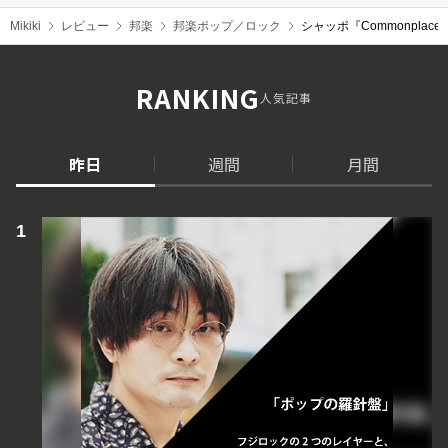
Mikiki
レビュー
邦楽
邦楽ポップ／ロック
シャッポ『Commonpl
RANKING
人気記事
昨日
週間
月間