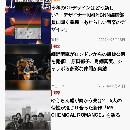
書籍
令和のCDデザインはどう新し
い? デザイナーKMIとBNN編集部
員に聞く書籍「あたらしい音楽のデ
ザイン」
連載
2026年02月13日
邦楽
細野晴臣がロンドンからの凱旋公演
を開催! 原田郁子、角銅真実、シ
ャッポら多彩な仲間が集結
ニュース
2025年08月21日
邦楽
ゆうらん船が向かう先は? 5人の
個性が混じり合った新作『MY
CHEMICAL ROMANCE』を語る