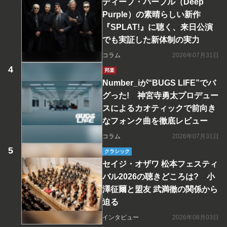
ディープ・パープル（Deep
Purple）の素晴らしい新作
『SPLAT!』に聴く、来日公演
でも実証した新体制の実力
コラム
2026年07月31日
邦楽
Number_iが“BUGS LIFE”でバ
グった! 神宮寺勇太プロデュー
スによるカオティックで前向き
なフォンク曲を徹底レビュー
コラム
2026年07月31日
クラシック
セイジ・オザワ 松本フェスティ
バル2026の聴きどころは? 小
澤征爾と盟友 武満徹の関係から
迫る
インタビュー
2026年08月03日