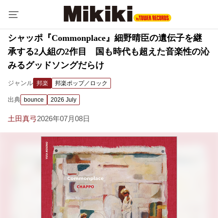
シャッポ『Commonplace』細野晴臣の遺伝子を継
承する2人組の2作目 国も時代も超えた音楽性の沁
みるグッドソングだらけ
ジャンル
邦楽
邦楽ポップ／ロック
出典
bounce
2026 July
土田真弓
2026年07月08日