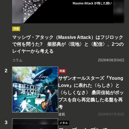
洋楽
マッシヴ・アタック（Massive Attack）はフジロック
で何を問うた? 柴那典が〈現地〉と〈配信〉、2つの
レイヤーから考える
コラム
2026年08月04日
邦楽
サザンオールスターズ『Young
Love』に表れた〈らしさ〉と
〈らしくなさ〉 桑田佳祐がポッ
プスを自ら再定義した名盤を再
考
連載
2026年07月30日
メタル