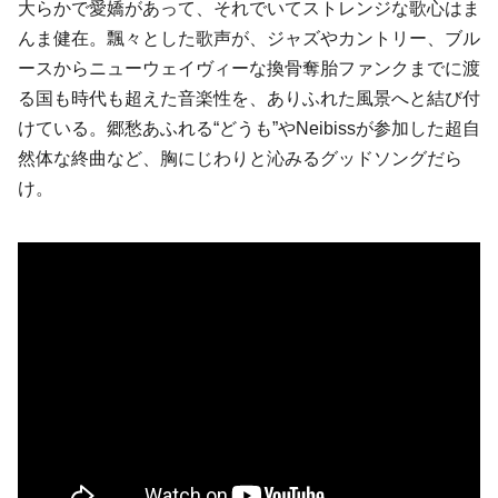
大らかで愛嬌があって、それでいてストレンジな歌心はま
んま健在。飄々とした歌声が、ジャズやカントリー、ブル
ースからニューウェイヴィーな換骨奪胎ファンクまでに渡
る国も時代も超えた音楽性を、ありふれた風景へと結び付
けている。郷愁あふれる“どうも”やNeibissが参加した超自
然体な終曲など、胸にじわりと沁みるグッドソングだら
け。