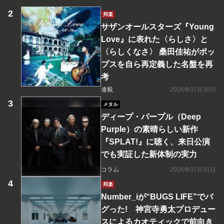
邦楽
サザンオールスターズ『Young
Love』に表れた〈らしさ〉と
〈らしくなさ〉 桑田佳祐がポッ
プスを自ら再定義した名盤を再
考
連載
2026年07月30日
メタル
ディープ・パープル（Deep
Purple）の素晴らしい新作
『SPLAT!』に聴く、来日公演
でも実証した新体制の実力
コラム
2026年07月31日
邦楽
Number_iが“BUGS LIFE”でバ
グった! 神宮寺勇太プロデュー
スによるカオティックで前向き