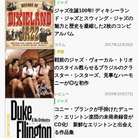
ジャズ
ジャズ生誕100年! ディキシーラン
ド・ジャズとスウィング・ジャズの
魅力と歴史を凝縮した2枚のコンピ
アルバム
コラム
2017年12月26日
洋楽
戦前のジャズ・ヴォーカル・トリオ
のスタイル甦らせるブラジルのクラ
スター・シスターズ、見事なハーモ
ニーが◎な初作
レビュー
2015年10月27日
ジャズ
コニー・プランクが手掛けたデュー
ク・エリントン楽団の未発表録音が
CD化! 新鮮なエリントンと出会え
る作品集