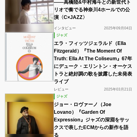
――高橋陸&中村海斗との新世代ト
リオで奏でる神奈川4ホールでの公
演〈C×JAZZ〉
インタビュー
2025年09月04日
ジャズ
エラ・フィッツジェラルド（Ella
Fitzgerald）『The Moment Of
Truth: Ella At The Coliseum』67年
にデューク・エリントン・オーケス
トラと絶好調の歌を披露した未発表
ライブ
レビュー
2025年03月21日
ジャズ
ジョー・ロヴァーノ（Joe
Lovano）『Garden Of
Expression』ジャズの深淵をサッ
クスで表したECMからの新作を語
る