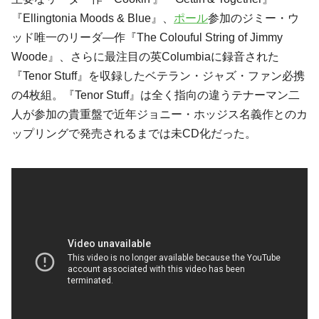
『Ellingtonia Moods & Blue』、
ポール
参加の
ジミー・ウ
ッド
唯一のリーダ―作『The Colouful String of Jimmy
Woode』、さらに最注目の英Columbiaに録音された
『Tenor Stuff』を収録したベテラン・ジャズ・ファン必携
の4枚組。『Tenor Stuff』は全く指向の違うテナーマン二
人が参加の貴重盤で近年
ジョニー・ホッジス
名義作とのカ
ップリングで発売されるまでは未CD化だった。