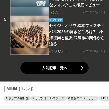
なフォンク曲を徹底レビュー
コラム
2026年07月31日
クラシック
セイジ・オザワ 松本フェスティ
バル2026の聴きどころは? 小
澤征爾と盟友 武満徹の関係から
迫る
インタビュー
2026年08月03日
人気記事一覧へ
Mikiki トレンド
# ポップの羅針盤
# サザンオールスターズ
# 名盤アニバーサリー
# DE