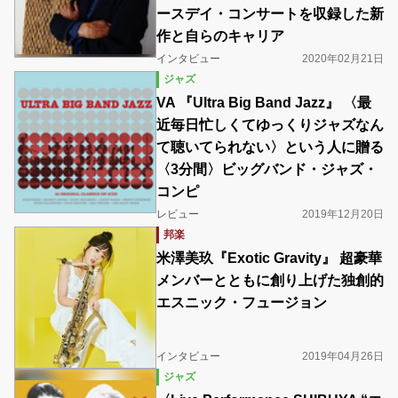
ースデイ・コンサートを収録した新
作と自らのキャリア
インタビュー
2020年02月21日
ジャズ
VA 『Ultra Big Band Jazz』 〈最
近毎日忙しくてゆっくりジャズなん
て聴いてられない〉という人に贈る
〈3分間〉ビッグバンド・ジャズ・
コンピ
レビュー
2019年12月20日
邦楽
米澤美玖『Exotic Gravity』 超豪華
メンバーとともに創り上げた独創的
エスニック・フュージョン
インタビュー
2019年04月26日
ジャズ