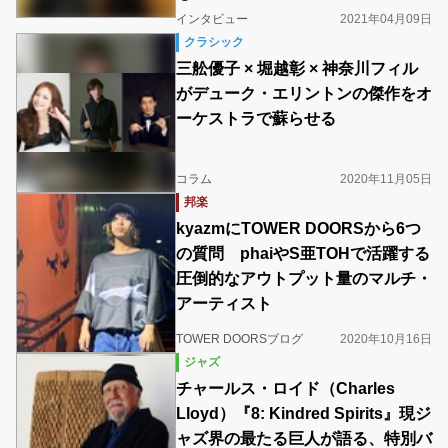
インタビュー
2021年04月09日
クラシック
三舩優子 × 堀越彰 × 神奈川フィル
がデューク・エリントンの傑作をオ
ーケストラで蘇らせる
コラム
2020年11月05日
邦楽
kyazmにTOWER DOORSから6つ
の質問 phaiやS亜TOHで活躍する
圧倒的なアウトプット量のマルチ・
アーティスト
TOWER DOORSブログ
2020年10月16日
ジャズ
チャールス・ロイド（Charles
Lloyd）『8: Kindred Spirits』現ジ
ャズ界の最たる巨人が語る、特別バ