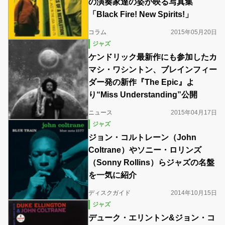
の演奏家達の姿が映る写真集
「Black Fire! New Spirits!」
コラム
2015年05月20日
ジャズ
ケンドリック最新作にも参加したカ
マシ・ワシントン、ブレインフィー
ダー発の新作『The Epic』よ
り“Miss Understanding”公開
ニュース
2015年04月17日
ジャズ
ジョン・コルトレーン（John
Coltrane）やソニー・ロリンズ
（Sonny Rollins）らジャズの名盤
を一気に紹介
ディスクガイド
2014年10月15日
ジャズ
デューク・エリントン&ジョン・コ