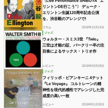
〈Live Performance SHIBUYA “エ
リントンDE行こう”〉 デューク・
エリントン生誕120周年記念公演
を、渋谷毅のアレンジで!
コラム
2018年12月14日
ジャズ
ウォルター・スミス3世 『Twio』
三世は才能の証、バークリー卒の注
目株によるサックス・トリオ作
レビュー
2018年03月29日
ジャズ
フィリッポ・ビアンキーニ 4テット
『Le Voyage』 コルトレーンの精
神性を現代的感性でアレンジした完
成度の高い一枚
レビュー
2018年01月30日