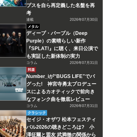
プスを自ら再定義した名盤を再
考
連載
2026年07月30日
メタル
ディープ・パープル（Deep
Purple）の素晴らしい新作
『SPLAT!』に聴く、来日公演で
も実証した新体制の実力
コラム
2026年07月31日
邦楽
Number_iが“BUGS LIFE”でバ
グった! 神宮寺勇太プロデュー
スによるカオティックで前向き
なフォンク曲を徹底レビュー
コラム
2026年07月31日
クラシック
セイジ・オザワ 松本フェスティ
バル2026の聴きどころは? 小
澤征爾と盟友 武満徹の関係から