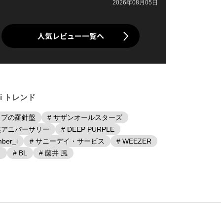
2026年08月05日
人気レビュー一覧へ
iki トレンド
ップの羅針盤
# サザンオールスターズ
盤アニバーサリー
# DEEP PURPLE
ber_i
# サニーデイ・サービス
# WEEZER
日
# BL
# 藤井 風