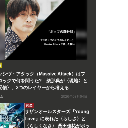
楽
シヴ・アタック（Massive Attack）はフ
ロックで何を問うた? 柴那典が〈現地〉と
配信〉、2つのレイヤーから考える
ム
2026年08月04日
邦楽
サザンオールスターズ『Young
Love』に表れた〈らしさ〉と
〈らしくなさ〉 桑田佳祐がポッ