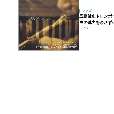
ジャズ
五島健史トロンボ
曲の魅力を余さず
レビュー