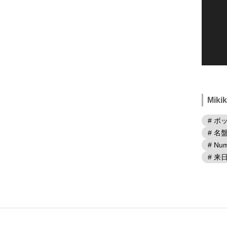
Mik
# ポ
# 名
# Num
# 来