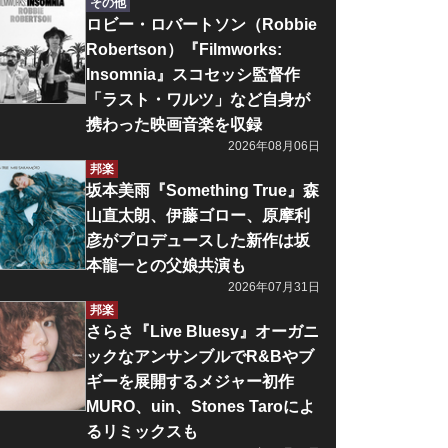
その他
ロビー・ロバートソン（Robbie
Robertson）『Filmworks:
Insomnia』スコセッシ監督作
「ラスト・ワルツ」など自身が
携わった映画音楽を収録
2026年08月06日
邦楽
坂本美雨『Something True』森
山直太朗、伊藤ゴロー、原摩利
彦がプロデュースした新作は坂
本龍一との父娘共演も
2026年07月31日
邦楽
さらさ『Live Bluesy』オーガニ
ックなアンサンブルでR&Bやブ
ギーを展開するメジャー初作
MURO、uin、Stones Taroによ
るリミックスも