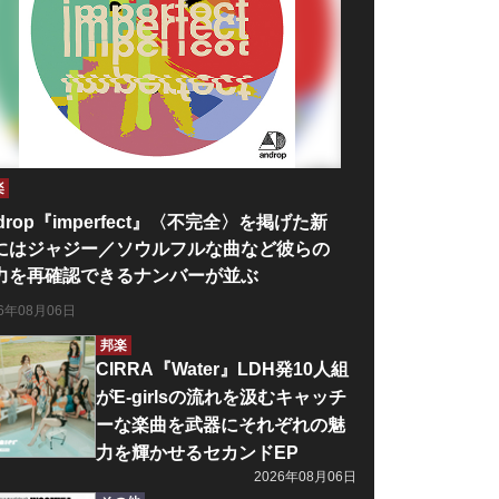
楽
drop『imperfect』〈不完全〉を掲げた新
にはジャジー／ソウルフルな曲など彼らの
力を再確認できるナンバーが並ぶ
26年08月06日
邦楽
CIRRA『Water』LDH発10人組
がE-girlsの流れを汲むキャッチ
ーな楽曲を武器にそれぞれの魅
力を輝かせるセカンドEP
2026年08月06日