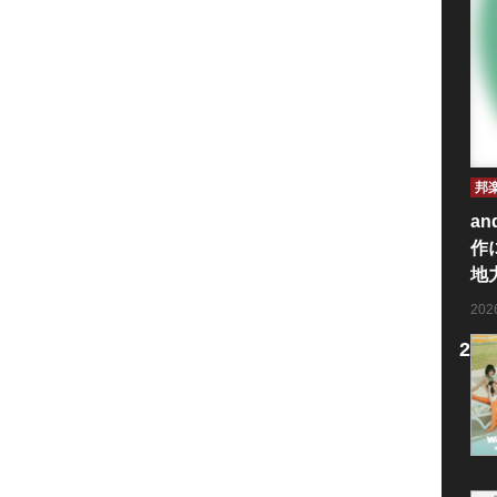
邦
an
作
地
20